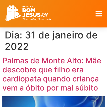
Dia:
31 de janeiro de
2022
Palmas de Monte Alto: Mãe
descobre que filho era
cardiopata quando criança
vem a óbito por mal súbito