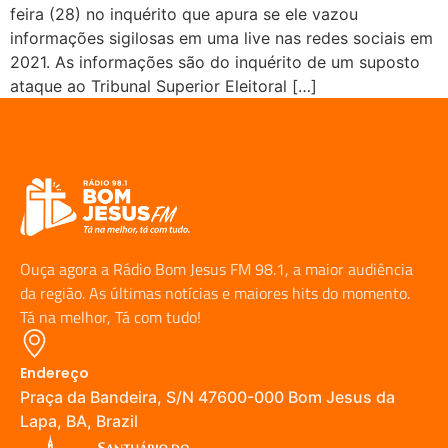
feira (28) no inquérito que apura se ele vazou
informações sigilosas em uma live nas redes sociais em
2021. As informações são do inquérito de um suposto
ataque ao Tribunal Superior Eleitoral […]
Ouça agora a Rádio Bom Jesus FM 98.1, a maior audiência
da região. As últimas notícias e maiores hits do momento.
Tá na melhor, Tá com tudo!
Endereço
Praça da Bandeira, S/N 47600-000 Bom Jesus da
Lapa, BA, Brazil