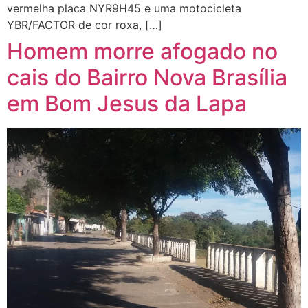
vermelha placa NYR9H45 e uma motocicleta
YBR/FACTOR de cor roxa, […]
Homem morre afogado no
cais do Bairro Nova Brasília
em Bom Jesus da Lapa