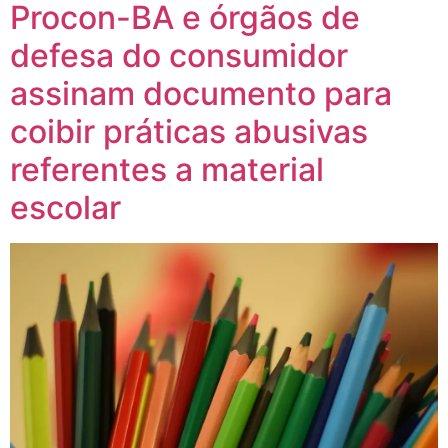
Procon-BA e órgãos de
defesa do consumidor
assinam documento para
coibir práticas abusivas
referentes a material
escolar