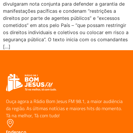
divulgaram nota conjunta para defender a garantia de
manifestações pacíficas e condenam “restrições a
direitos por parte de agentes públicos” e “excessos
cometidos” em atos pelo País – “que possam restringir
os direitos individuais e coletivos ou colocar em risco a
segurança pública”. O texto inicia com os comandantes
[…]
Ouça agora a Rádio Bom Jesus FM 98.1, a maior audiência
da região. As últimas notícias e maiores hits do momento.
Tá na melhor, Tá com tudo!
Endereço