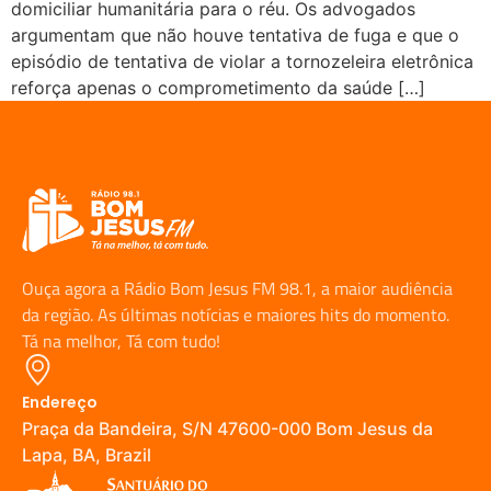
domiciliar humanitária para o réu. Os advogados
argumentam que não houve tentativa de fuga e que o
episódio de tentativa de violar a tornozeleira eletrônica
reforça apenas o comprometimento da saúde […]
Ouça agora a Rádio Bom Jesus FM 98.1, a maior audiência
da região. As últimas notícias e maiores hits do momento.
Tá na melhor, Tá com tudo!
Endereço
Praça da Bandeira, S/N 47600-000 Bom Jesus da
Lapa, BA, Brazil