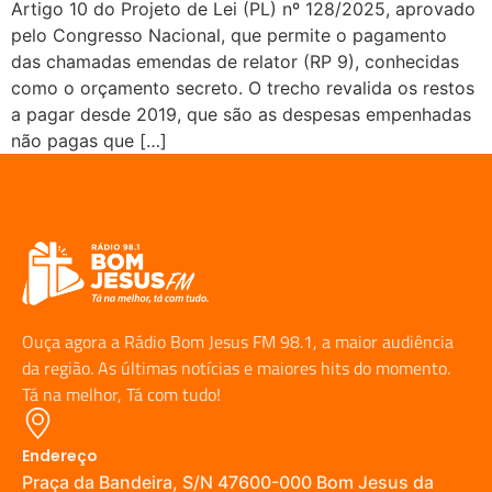
Artigo 10 do Projeto de Lei (PL) nº 128/2025, aprovado
pelo Congresso Nacional, que permite o pagamento
das chamadas emendas de relator (RP 9), conhecidas
como o orçamento secreto. O trecho revalida os restos
a pagar desde 2019, que são as despesas empenhadas
não pagas que […]
Ouça agora a Rádio Bom Jesus FM 98.1, a maior audiência
da região. As últimas notícias e maiores hits do momento.
Tá na melhor, Tá com tudo!
Endereço
Praça da Bandeira, S/N 47600-000 Bom Jesus da