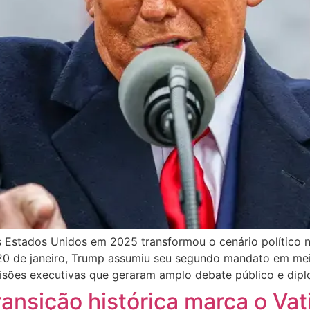
s Estados Unidos em 2025 transformou o cenário político 
m 20 de janeiro, Trump assumiu seu segundo mandato em me
ecisões executivas que geraram amplo debate público e dip
ansição histórica marca o Vat