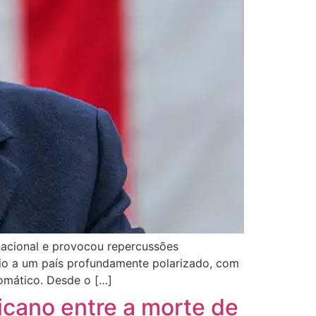
nacional e provocou repercussões
io a um país profundamente polarizado, com
lomático. Desde o […]
icano entre a morte de