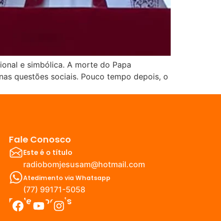
cional e simbólica. A morte do Papa
 nas questões sociais. Pouco tempo depois, o
Fale Conosco
Este é o título
radiobomjesusam@hotmail.com
Atedimento via Whatsapp
(77) 99171-5058
Redes Sociais