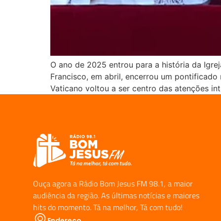
O ano de 2025 entrou para a história da Igre
Francisco, em abril, encerrou um pontificado
Vaticano voltou a ser centro das atenções in
Ouça agora a Rádio Bom Jesus FM 98.1, a maior
audiência da região. As últimas notícias e maiores
hits do momento. Tá na melhor, Tá com tudo!
Endereço