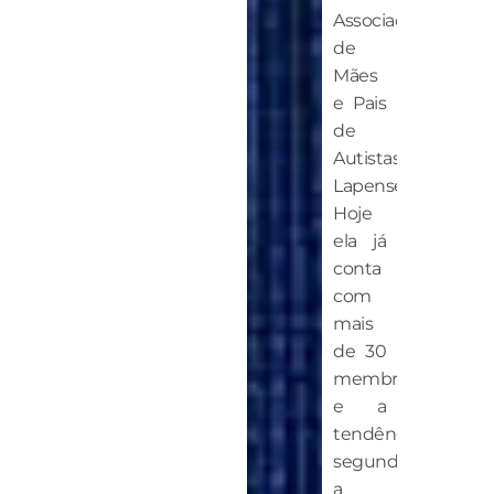
Associação
de
Mães
e Pais
de
Autistas
Lapenses.
Hoje
ela já
conta
com
mais
de 30
membros
e a
tendência,
segundo
a