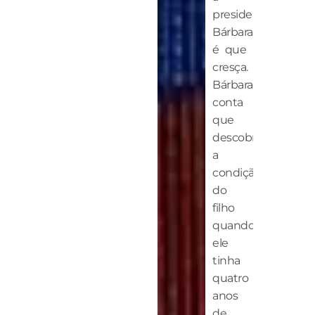
presidente,
Bárbara,
é que
cresça.
Bárbara
conta
que
descobriu
a
condição
do
filho
quando
ele
tinha
quatro
anos
de