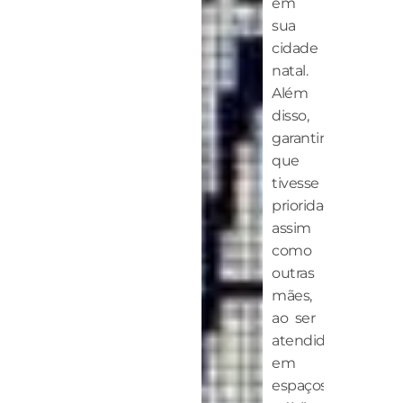
em
sua
cidade
natal.
Além
disso,
garantir
que
tivesse
prioridade,
assim
como
outras
mães,
ao ser
atendida
em
espaços