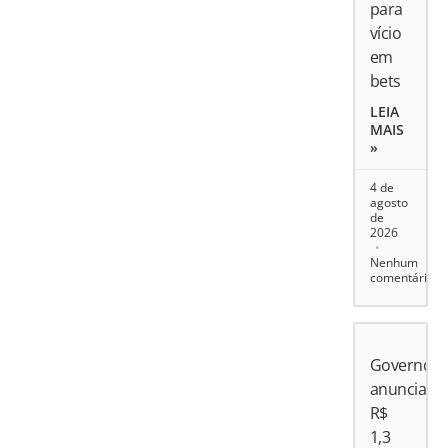
para
vício
em
bets
LEIA
MAIS
»
4 de
agosto
de
2026
Nenhum
comentário
Governo
anuncia
R$
1,3