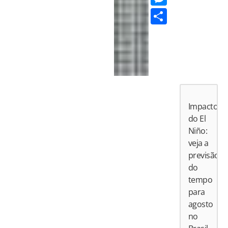
Share
Impactos
do El
Niño:
veja a
previsão
do
tempo
para
agosto
no