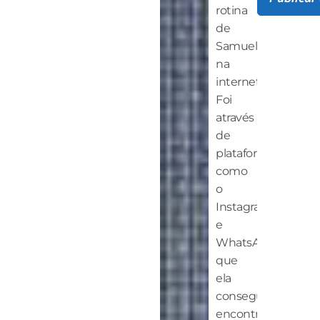
rotina
de
Samuel
na
internet.
Foi
através
de
plataformas
como
o
Instagram
e
WhatsApp
que
ela
conseguiu
encontrar