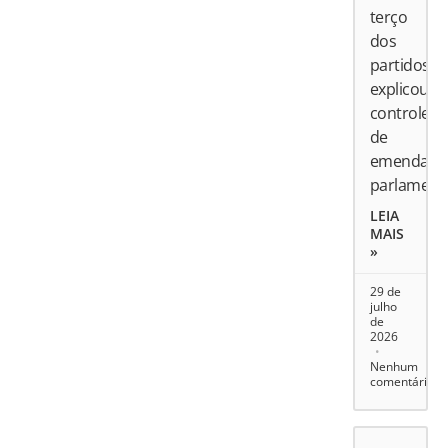
terço
dos
partidos
explicou
controle
de
emendas
parlament
LEIA
MAIS
»
29 de
julho
de
2026
Nenhum
comentário