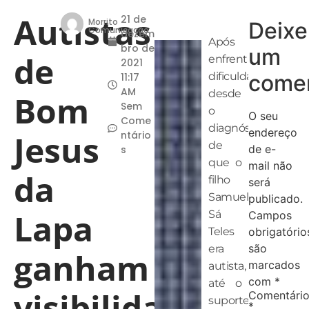
Autistas
21 de
Morrito
Deixe
Comunicação
dezem
Após
bro de
um
de
enfrentar
2021
dificuldades
comen
11:17
AM
desde
Bom
Sem
o
O seu
Come
diagnóstico
endereço
Jesus
ntário
de
de e-
s
que o
mail não
da
filho
será
Samuel
publicado.
Lapa
Sá
Campos
Teles
obrigatório
são
era
ganham
marcados
autista,
com
*
até o
visibilidade
Comentári
suporte
*