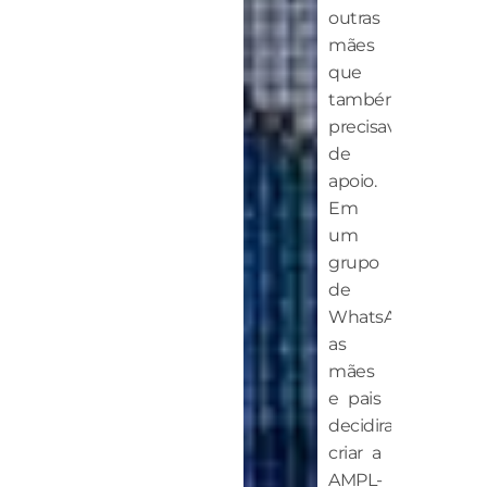
outras
mães
que
também
precisavam
de
apoio.
Em
um
grupo
de
WhatsApp,
as
mães
e pais
decidiram
criar a
AMPL-