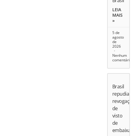
Brasil
LEIA
MAIS
»
5 de
agosto
de
2026
Nenhum
comentário
Brasil
repudia
revogação
de
visto
de
embaixado