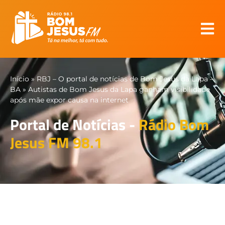
Início
»
RBJ – O portal de notícias de Bom Jesus da Lapa –
BA
»
Autistas de Bom Jesus da Lapa ganham visibilidade
após mãe expor causa na internet
Portal de Notícias -
Rádio Bom
Jesus FM 98.1