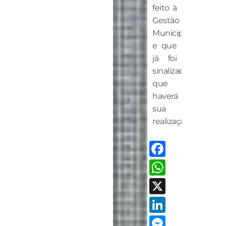
feito à
Gestão
Municipal
e que
já foi
sinalizado
que
haverá
sua
realização.
Facebo
Whats
X
LinkedI
Messen