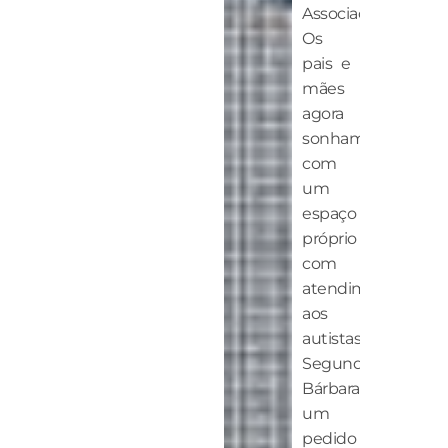
Associação.
Os
pais e
mães
agora
sonham
com
um
espaço
próprio
com
atendimento
aos
autistas.
Segundo
Bárbara,
um
pedido