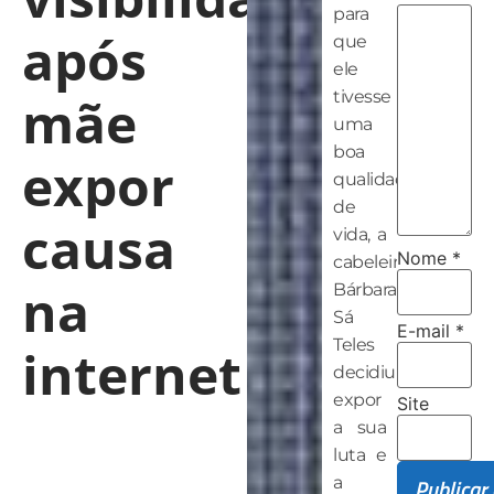
para
após
que
ele
tivesse
mãe
uma
boa
expor
qualidade
de
causa
vida, a
Nome
*
cabeleireira
na
Bárbara
Sá
E-mail
*
Teles
internet
decidiu
expor
Site
a sua
luta e
a