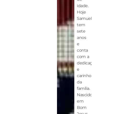
idade.
Hoje
Samuel
tem
sete
anos
e
conta
com a
dedicação
e
carinho
da
família.
Nascido
em
Bom
Jesus