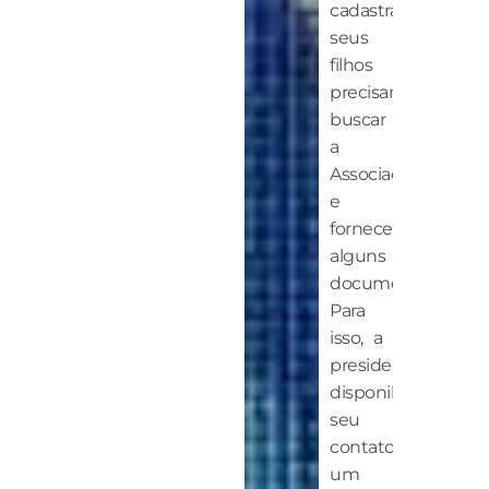
cadastrar
seus
filhos
precisam
buscar
a
Associação
e
fornecer
alguns
documentos.
Para
isso, a
presidente
disponibiliza
seu
contato,
um