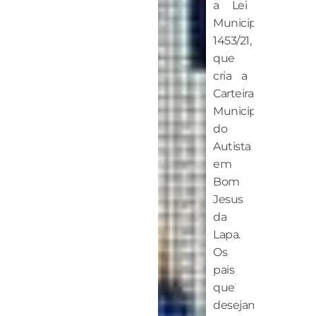
a Lei
Municipal
1453/21,
que
cria a
Carteira
Municipal
do
Autista
em
Bom
Jesus
da
Lapa.
Os
pais
que
desejam