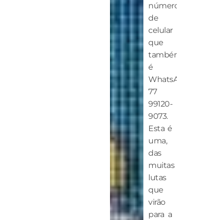
número
de
celular
que
também
é
WhatsApp:
77
99120-
9073.
Esta é
uma,
das
muitas
lutas
que
virão
para a