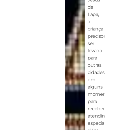
da
Lapa,
a
criança
precisou
ser
levada
para
outras
cidades
em
alguns
momentos
para
receber
atendimento
especializado,