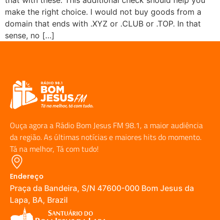
make the right choice. I would not buy goods from a
domain that ends with .XYZ or .CLUB or .TOP. In that
sense, no […]
Ouça agora a Rádio Bom Jesus FM 98.1, a maior audiência
da região. As últimas notícias e maiores hits do momento.
Tá na melhor, Tá com tudo!
Endereço
Praça da Bandeira, S/N 47600-000 Bom Jesus da
Lapa, BA, Brazil