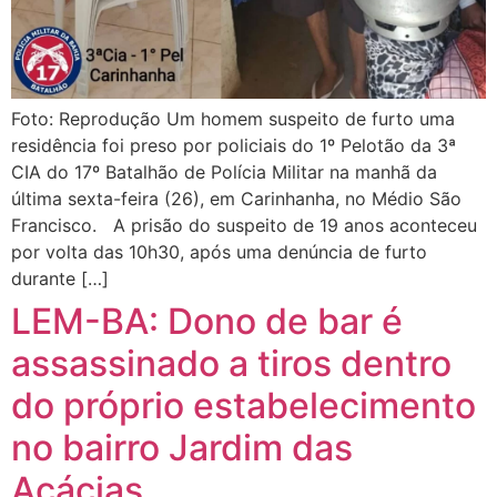
Foto: Reprodução Um homem suspeito de furto uma
residência foi preso por policiais do 1º Pelotão da 3ª
CIA do 17º Batalhão de Polícia Militar na manhã da
última sexta-feira (26), em Carinhanha, no Médio São
Francisco. A prisão do suspeito de 19 anos aconteceu
por volta das 10h30, após uma denúncia de furto
durante […]
LEM-BA: Dono de bar é
assassinado a tiros dentro
do próprio estabelecimento
no bairro Jardim das
Acácias