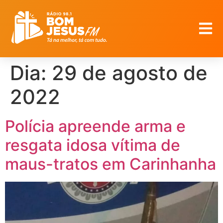
Dia:
29 de agosto de
2022
Polícia apreende arma e
resgata idosa vítima de
maus-tratos em Carinhanha