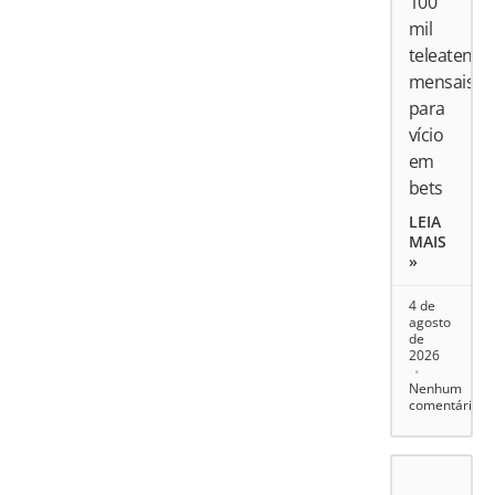
100
mil
teleatend
mensais
para
vício
em
bets
LEIA
MAIS
»
4 de
agosto
de
2026
Nenhum
comentário