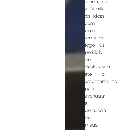
ameaçava
a família
da idosa
com
uma
arma de
fogo. Os
policiais
de
deslocaram
até o
assentamento
para
averiguar
a
denúncia
de
maus-