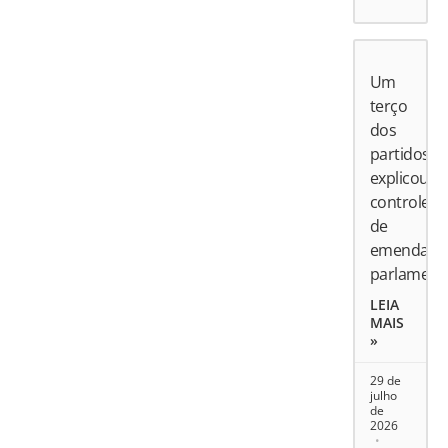
Um
terço
dos
partidos
explicou
controle
de
emendas
parlament
LEIA
MAIS
»
29 de
julho
de
2026