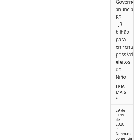
Governo
anuncia
R$
1,3
bilhão
para
enfrentar
possíveis
efeitos
do El
Niño
LEIA
MAIS
»
29 de
julho
de
2026
Nenhum
comentário