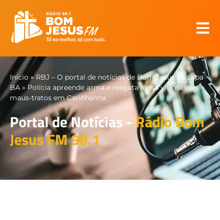
Início
»
RBJ – O portal de notícias de Bom Jesus da Lapa –
BA
»
Polícia apreende arma e resgata idosa vítima de
maus-tratos em Carinhanha
Portal de Notícias -
Rádio Bom
Jesus FM 98.1