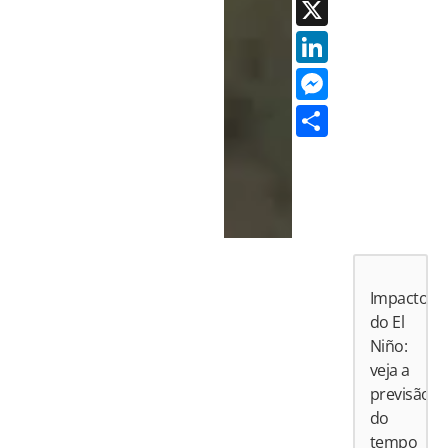
X
LinkedI
Messen
Share
Impactos
do El
Niño:
veja a
previsão
do
tempo