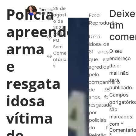
Polícia
29 de
Tamiris
Deixe
Batista
agost
Foto:
o de
um
Reprodução
apreende
2022
comen
2:06
Uma
PM
arma
idosa de
Sem
O seu
61 anos,
Come
endereço
e
ntário
que era
de e-
s
agredida
mail não
pelo
resgata
será
companheiro
publicado.
de 38
idosa
Campos
anos, foi
obrigatório
resgatada
são
vítima
por
marcados
policiais
com
*
do 1º
de
Comentári
*
Pelotão