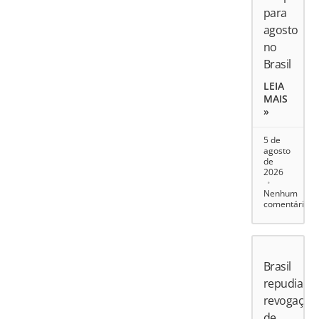
para
agosto
no
Brasil
LEIA
MAIS
»
5 de
agosto
de
2026
Nenhum
comentário
Brasil
repudia
revogação
de