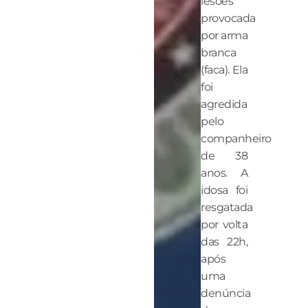
lesões
provocada
por arma
branca
(faca). Ela
foi
agredida
pelo
companheiro
de 38
anos. A
idosa foi
resgatada
por volta
das 22h,
após
uma
denúncia