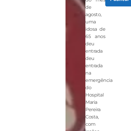
de
agosto,
uma
idosa de
65 anos
deu
entrada
deu
entrada
na
emergência
do
Hospital
Maria
Pereira
Costa,
com