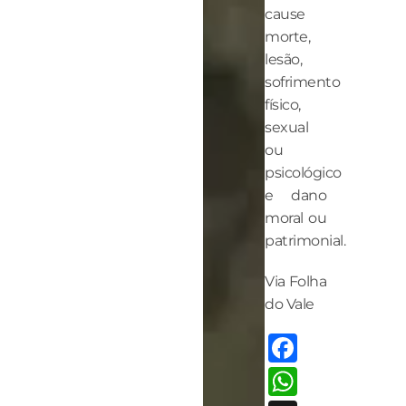
cause
morte,
lesão,
sofrimento
físico,
sexual
ou
psicológico
e dano
moral ou
patrimonial.
Via Folha
do Vale
Facebo
Whats