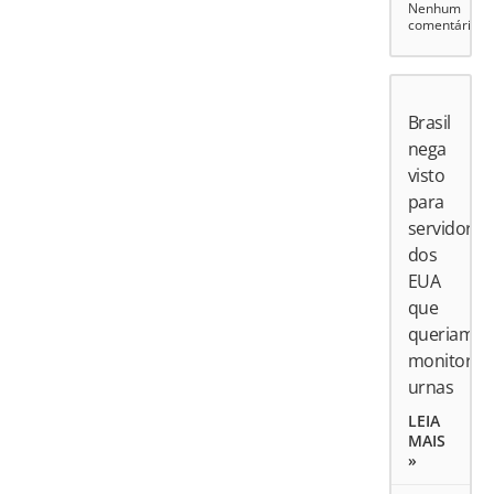
Nenhum
comentário
Brasil
nega
visto
para
servidores
dos
EUA
que
queriam
monitorar
urnas
LEIA
MAIS
»