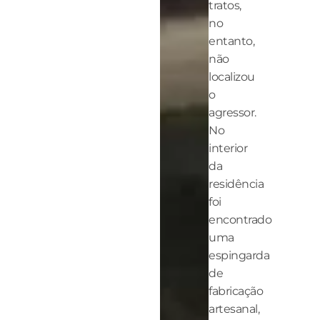
tratos,
no
entanto,
não
localizou
o
agressor.
No
interior
da
residência
foi
encontrado
uma
espingarda
de
fabricação
artesanal,