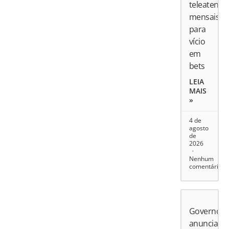
teleatend
mensais
para
vício
em
bets
LEIA
MAIS
»
4 de
agosto
de
2026
Nenhum
comentário
Governo
anuncia