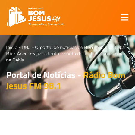
Início
»
RBJ – O portal de notícias de Bom Jesus da Lapa –
BA
»
Aneel reajusta tarifa e conta de luz ficará mais cara
na Bahia
Portal de Notícias -
Rádio Bom
Jesus FM 98.1