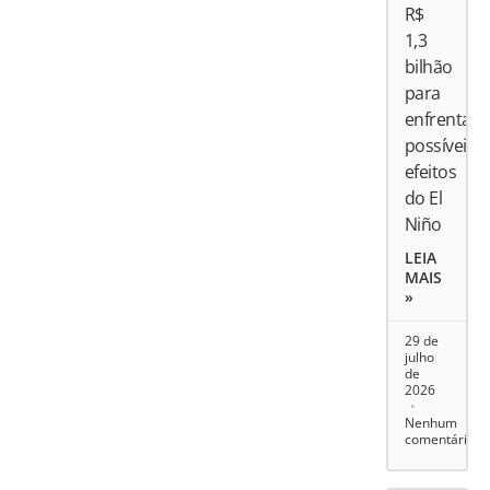
R$
1,3
bilhão
para
enfrentar
possíveis
efeitos
do El
Niño
LEIA
MAIS
»
29 de
julho
de
2026
Nenhum
comentário