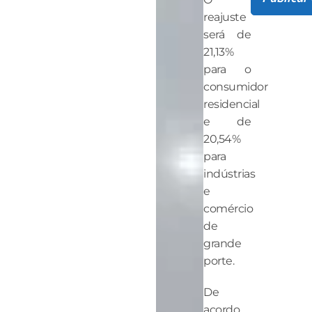
reajuste
será de
21,13%
para o
consumidor
residencial
e de
20,54%
para
indústrias
e
comércio
de
grande
porte.
De
acordo