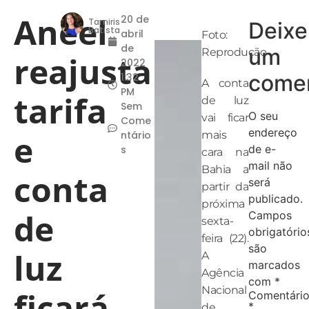
Aneel
20 de
Tamiris
Deixe
Batista
abril
Foto:
de
um
Reprodução
reajusta
2022
comen
1:32
A conta
PM
tarifa
de luz
Sem
O seu
vai ficar
Come
endereço
e
ntário
mais
de e-
s
cara na
mail não
Bahia a
conta
será
partir da
publicado.
próxima
de
Campos
sexta-
obrigatório
feira (22).
são
luz
A
marcados
Agência
com
*
Nacional
ficará
Comentári
*
de