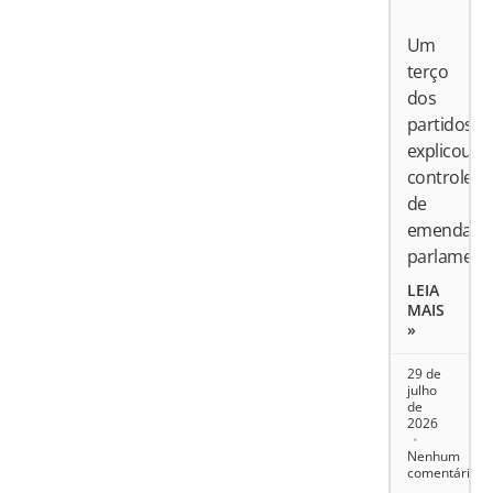
Um
terço
dos
partidos
explicou
controle
de
emendas
parlament
LEIA
MAIS
»
29 de
julho
de
2026
Nenhum
comentário