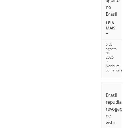
agosto
no
Brasil
LEIA
MAIS
»
5 de
agosto
de
2026
Nenhum
comentário
Brasil
repudia
revogação
de
visto