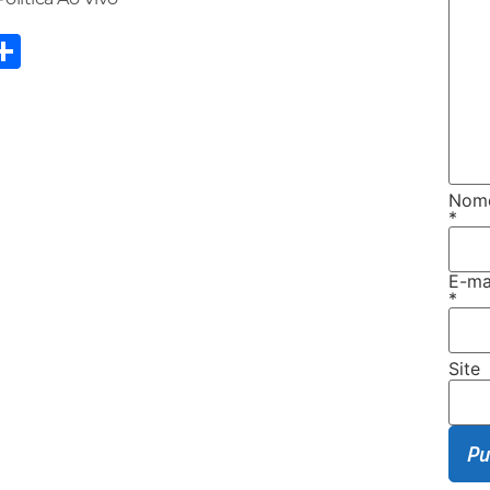
pp
kedIn
essenger
Share
Nom
*
E-ma
*
Site