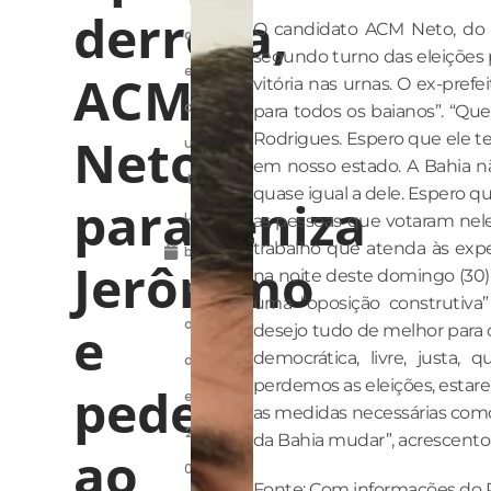
derrota,
O candidato ACM Neto, do U
d
segundo turno das eleições p
e
ACM
vitória nas urnas. O ex-pref
o
para todos os baianos”. “Qu
Neto
Rodrigues. Espero que ele 
u
em nosso estado. A Bahia n
t
quase igual a dele. Espero q
parabeniza
u
as pessoas que votaram nel
trabalho que atenda às expe
b
Jerônimo
na noite deste domingo (30).
r
uma “oposição construtiva
e
o
desejo tudo de melhor para 
democrática, livre, justa, 
d
perdemos as eleições, estar
pede
e
as medidas necessárias como
2
da Bahia mudar”, acrescento
ao
0
Fonte: Com informações do Po