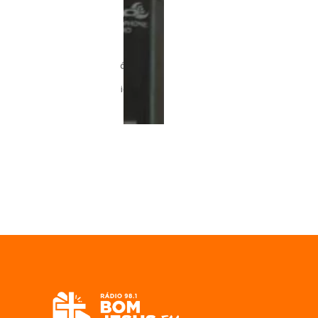
n
t
ár
io
s