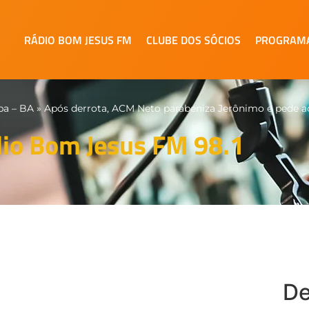
RÁDIO BOM JESUS FM
CLUBE DOS SÓCIOS
PROGRAM
pa – BA
»
Após derrota, ACM Neto parabeniza Jerônimo e pede a
io Bom Jesus FM 98.1
De