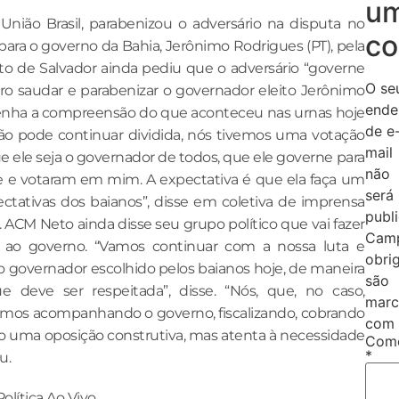
u
nião Brasil, parabenizou o adversário na disputa no
co
ara o governo da Bahia, Jerônimo Rodrigues (PT), pela
eito de Salvador ainda pediu que o adversário “governe
O se
ero saudar e parabenizar o governador eleito Jerônimo
ende
tenha a compreensão do que aconteceu nas urnas hoje
de e
ão pode continuar dividida, nós tivemos uma votação
mail
ue ele seja o governador de todos, que ele governe para
não
e e votaram em mim. A expectativa é que ela faça um
será
ctativas dos baianos”, disse em coletiva de imprensa
publ
 ACM Neto ainda disse seu grupo político que vai fazer
Cam
” ao governo. “Vamos continuar com a nossa luta e
obri
o governador escolhido pelos baianos hoje, de maneira
são
que deve ser respeitada”, disse. “Nós, que, no caso,
marc
emos acompanhando o governo, fiscalizando, cobrando
com
 uma oposição construtiva, mas atenta à necessidade
Come
*
u.
lítica Ao Vivo