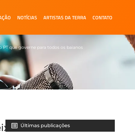
AÇÃO
NOTÍCIAS
ARTISTAS DA TERRA
CONTATO
o PT que governe para todos os baianos
ixe
Últimas publicações