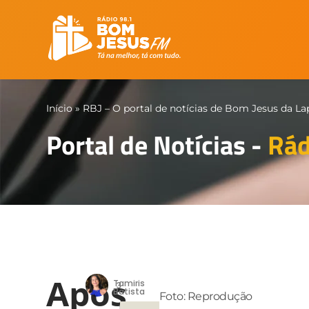
Início
»
RBJ – O portal de notícias de Bom Jesus da La
Portal de Notícias -
Rád
Após
Tamiris
3
Batista
Foto: Reprodução
1