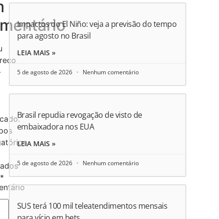
m
mentário
Impactos do El Niño: veja a previsão do tempo
para agosto no Brasil
u
LEIA MAIS »
reço
-
5 de agosto de 2026
Nenhum comentário
Brasil repudia revogação de visto de
icado.
embaixadora nos EUA
pos
gatórios
LEIA MAIS »
5 de agosto de 2026
Nenhum comentário
ados
*
ntário
SUS terá 100 mil teleatendimentos mensais
para vício em bets