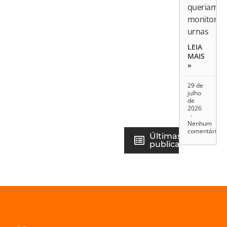
queriam
monitorar
urnas
LEIA
MAIS
»
29 de
julho
de
2026
Nenhum
comentário
Últimas
publicações