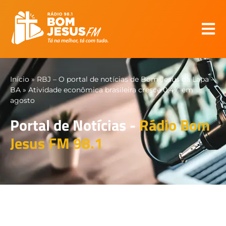
Início
»
RBJ – O portal de notícias de Bom Jesus da Lapa –
BA
»
Atividade econômica brasileira cresce 0,4% em
agosto
Portal de Notícias -
Rádio Bom
Jesus FM 98.1