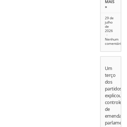
MAIS
»
29 de
julho
de
2026
Nenhum
comentário
Um
terço
dos
partidos
explicou
controle
de
emendas
parlament