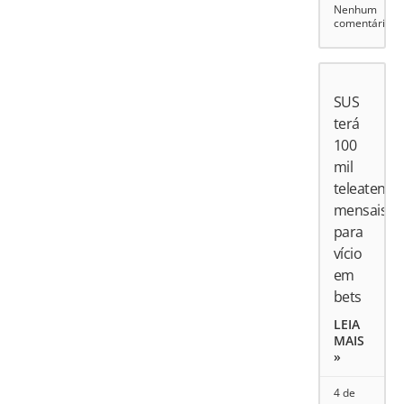
Nenhum
comentário
SUS
terá
100
mil
teleatend
mensais
para
vício
em
bets
LEIA
MAIS
»
4 de