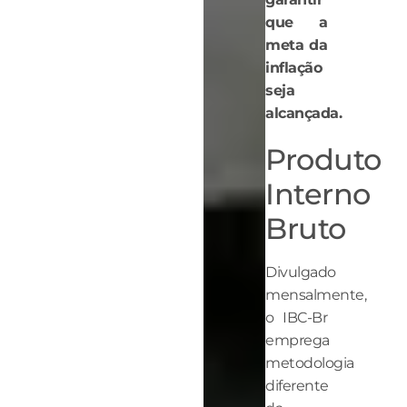
que a
meta da
inflação
seja
alcançada.
Produto
Interno
Bruto
Divulgado
mensalmente,
o IBC-Br
emprega
metodologia
diferente