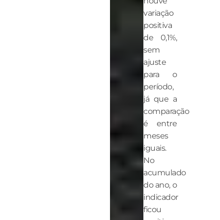
houve
variação
positiva
de 0,1%,
sem
ajuste
para o
período,
já que a
comparação
é entre
meses
iguais.
No
acumulado
do ano, o
indicador
ficou