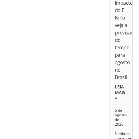
Impactos
do El
Niño:
veja a
previsão
do
tempo
para
agosto
no
Brasil
LEIA
MAIS
»
5 de
agosto
de
2026
Nenhum
comentário