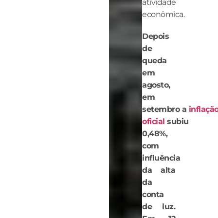
atividade
econômica.
Depois
de
queda
em
agosto,
em
setembro a
inflaçã
oficial
subiu
0,48%,
com
influência
da alta
da
conta
de luz.