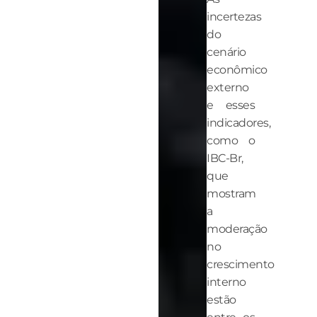
incertezas
do
cenário
econômico
externo
e esses
indicadores,
como o
IBC-Br,
que
mostram
a
moderação
no
crescimento
interno
estão