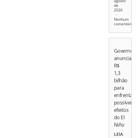
agosto
de
2026
Nenhum
comentário
Governo
anuncia
R$
1,3
bilhão
para
enfrentar
possíveis
efeitos
do El
Niño
LEIA