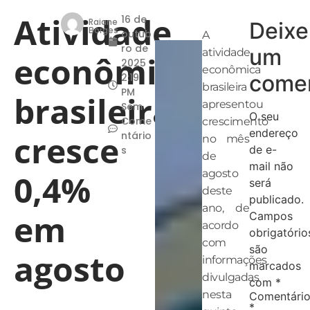
Atividade
16 de
Raiane
Deixe
Borges
outub
A
ro de
um
atividade
econômica
2025
econômica
comen
2:19
brasileira
PM
brasileira
apresentou
Sem
O seu
Come
crescimento
endereço
cresce
ntário
no mês
de e-
s
de
mail não
agosto
0,4%
será
deste
publicado.
ano, de
em
Campos
acordo
obrigatório
com
são
agosto
informações
marcados
divulgadas
com
*
nesta
Comentári
*