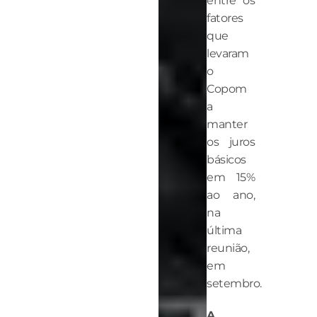
entre os
fatores
que
levaram
o
Copom
a
manter
os juros
básicos
em 15%
ao ano,
na
última
reunião,
em
setembro.
A