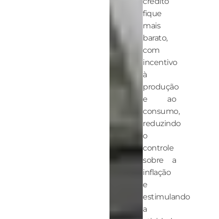
crédito
fique
mais
barato,
com
incentivo
à
produção
e ao
consumo,
reduzindo
o
controle
sobre a
inflação
e
estimulando
a