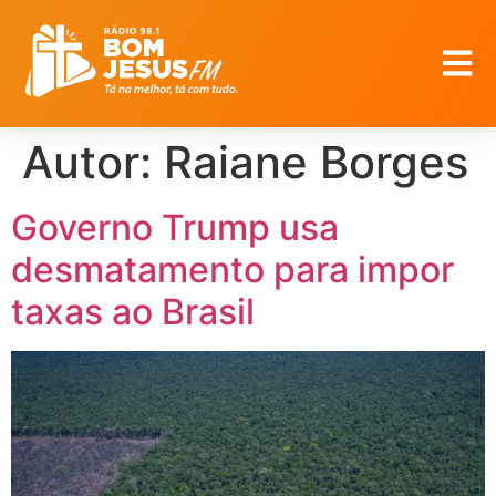
Autor:
Raiane Borges
Governo Trump usa
desmatamento para impor
taxas ao Brasil