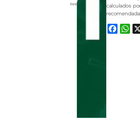
rios
calculados po
recomendada p
Fac
W