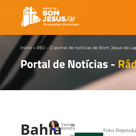
Início
»
RBJ – O portal de notícias de Bom Jesus da La
Portal de Notícias -
Rád
Bahia
Tamiris
15
Batista
Foto: Reprod
de