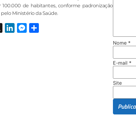
r 100.000 de habitantes, conforme padronização
elo Ministério da Saúde.
ebook
hatsApp
X
LinkedIn
Messenger
Share
Nome
*
E-mail
*
Site