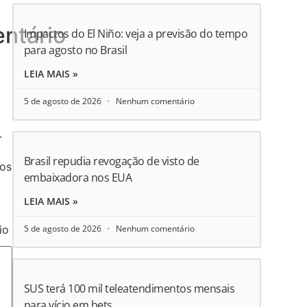
ntário
Impactos do El Niño: veja a previsão do tempo
para agosto no Brasil
LEIA MAIS »
5 de agosto de 2026
Nenhum comentário
.
Brasil repudia revogação de visto de
ios
embaixadora nos EUA
LEIA MAIS »
5 de agosto de 2026
Nenhum comentário
io
SUS terá 100 mil teleatendimentos mensais
para vício em bets