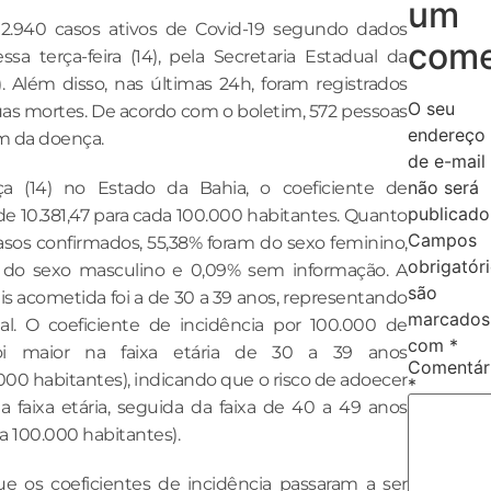
um
2.940 casos ativos de Covid-19 segundo dados
come
ssa terça-feira (14), pela Secretaria Estadual da
. Além disso, nas últimas 24h, foram registrados
O seu
uas mortes. De acordo com o boletim, 572 pessoas
endereço
m da doença.
de e-mail
não será
ça (14) no Estado da Bahia, o coeficiente de
publicado
 de 10.381,47 para cada 100.000 habitantes. Quanto
Campos
asos confirmados, 55,38% foram do sexo feminino,
obrigatór
 do sexo masculino e 0,09% sem informação. A
são
ais acometida foi a de 30 a 39 anos, representando
marcados
al. O coeficiente de incidência por 100.000 de
com
*
foi maior na faixa etária de 30 a 39 anos
Comentár
.000 habitantes), indicando que o risco de adoecer
*
ta faixa etária, seguida da faixa de 40 a 49 anos
da 100.000 habitantes).
ue os coeficientes de incidência passaram a ser