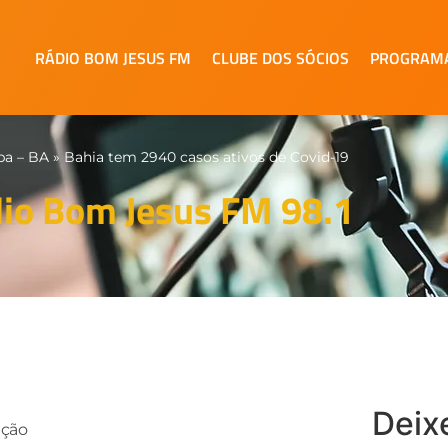
RÁDIO BOM JESUS FM
CLUBE DOS SÓCIOS
PROGRAM
pa – BA
»
Bahia tem 2940 casos ativos de Covid-19
io Bom Jesus FM 98.1
Deix
ução