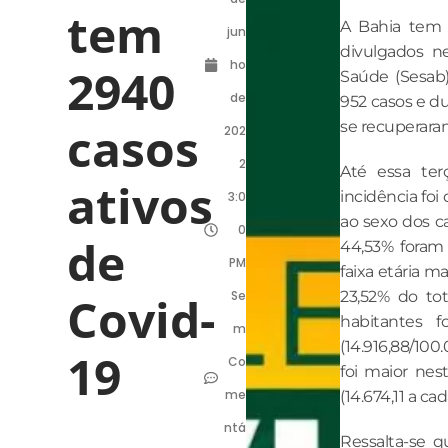
tem
A Bahia tem 
jun
divulgados ne
ho
2940
Saúde (Sesab)
de
952 casos e d
casos
se recuperara
202
2
Até essa ter
ativos
incidência foi
3:0
ao sexo dos c
0
de
44,53% foram
PM
faixa etária m
Covid-
Se
23,52% do tot
habitantes 
m
(14.916,88/100
19
Co
foi maior nes
me
(14.674,11 a ca
ntá
Ressalta-se q