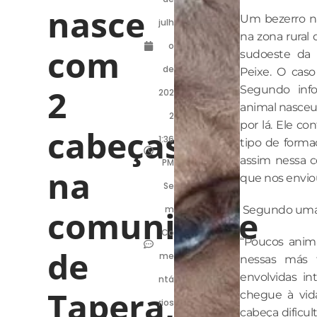
nasce
Um bezerro 
julh
na zona rural 
o
com
sudoeste da 
de
Peixe. O caso
2
Segundo inf
202
animal nasceu
2
por lá. Ele c
cabeças
1:36
tipo de forma
assim nessa c
PM
na
que nos envio
Se
comunidade
m
Segundo uma c
Co
“Poucos anim
de
me
nessas más 
envolvidas i
ntá
Tapera,
chegue à vid
rios
cabeça dificul