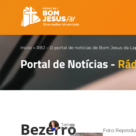
Início
»
RBJ – O portal de notícias de Bom Jesus da La
Portal de Notícias -
Rád
Bezerro
Tamiris
20
Batista
Foto: Reprod
de