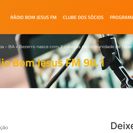
RÁDIO BOM JESUS FM
CLUBE DOS SÓCIOS
PROGRAM
pa – BA
»
Bezerro nasce com 2 cabeças na comunidade de Tapera
io Bom Jesus FM 98.1
Deix
ução