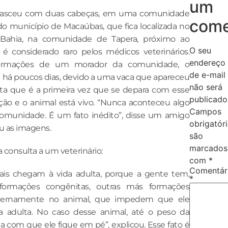
um
nasceu com duas cabeças, em uma comunidade
come
do município de Macaúbas, que fica localizada no
Bahia, na comunidade de Tapera, próximo ao
O seu
 é considerado raro pelos médicos veterinários.
endereço
ormações de um morador da comunidade, o
de e-mail
 há poucos dias, devido a uma vaca que apareceu
não será
onta que é a primeira vez que se depara com esse
publicado
ção e o animal está vivo. “Nunca aconteceu algo
Campos
omunidade. É um fato inédito”, disse um amigo
obrigatór
u as imagens.
são
marcados
onsulta a um veterinário:
com
*
Comentár
ais chegam à vida adulta, porque a gente tem,
*
formações congênitas, outras más formações
nternamente no animal, que impedem que ele
a adulta. No caso desse animal, até o peso da
ta com que ele fique em pé”, explicou. Esse fato é