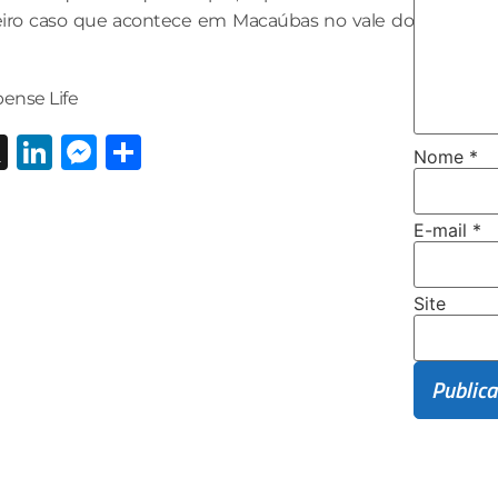
meiro caso que acontece em Macaúbas no vale do
ense Life
ebook
hatsApp
X
LinkedIn
Messenger
Share
Nome
*
E-mail
*
Site