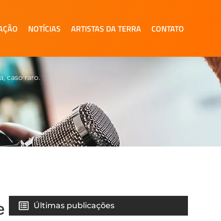
AÇÃO
NOTÍCIAS
ARTISTAS DA TERRA
CONTATO
, caso raro.
e
Últimas publicações