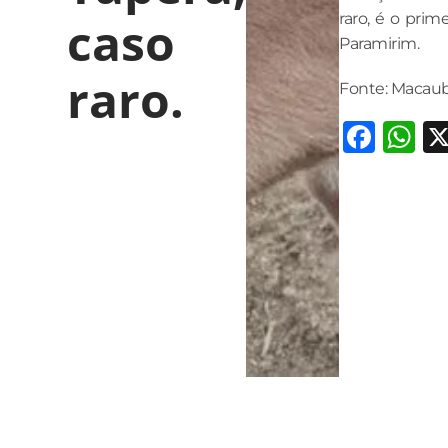
raro, é o pri
caso
Paramirim.
raro.
Fonte: Macaub
Fac
W