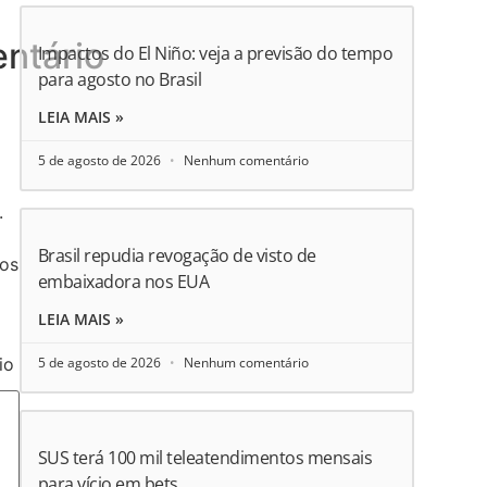
ntário
Impactos do El Niño: veja a previsão do tempo
para agosto no Brasil
LEIA MAIS »
5 de agosto de 2026
Nenhum comentário
.
Brasil repudia revogação de visto de
ios
embaixadora nos EUA
LEIA MAIS »
5 de agosto de 2026
Nenhum comentário
io
SUS terá 100 mil teleatendimentos mensais
para vício em bets