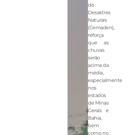
de
Desastres
Naturais
(Cemaden),
reforça
que as
chuvas
serão
acima da
média,
especialmente
nos
estados
de Minas
Gerais e
Bahia,
bem
como no