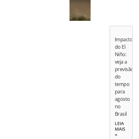
Impactos
do El
Niño:
veja a
previsão
do
tempo
para
agosto
no
Brasil
LEIA
MAIS
»