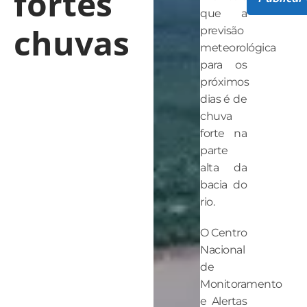
fortes
que a
chuvas
previsão
meteorológica
para os
próximos
dias é de
chuva
forte na
parte
alta da
bacia do
rio.
O Centro
Nacional
de
Monitoramento
e Alertas