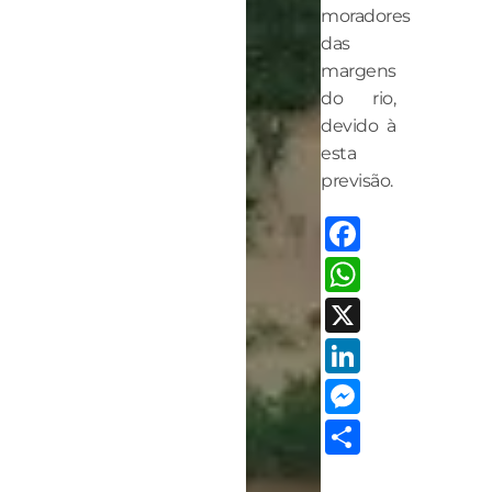
moradores
das
margens
do rio,
devido à
esta
previsão.
Facebo
Whats
X
LinkedI
Messen
Share