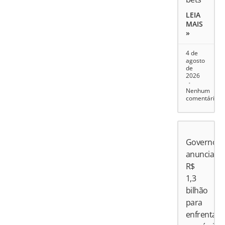
LEIA
MAIS
»
4 de
agosto
de
2026
Nenhum
comentário
Governo
anuncia
R$
1,3
bilhão
para
enfrentar