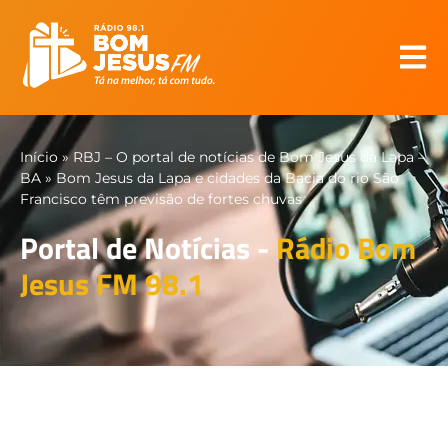
Início
»
RBJ – O portal de notícias de Bom Jesus da Lapa –
BA
»
Bom Jesus da Lapa e cidades da Bacia do rio São
Francisco têm previsão de fortes chuvas
Portal de Notícias -
Rádio Bom
Jesus FM 98.1