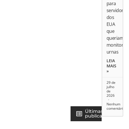
para
servidores
dos
EUA
que
queriam
monitorar
urnas
LEIA
MAIS
»
29 de
julho
de
2026
Nenhum
comentário
Últimas
publicações