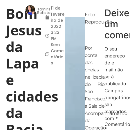
Bom
11 de
Tamiris
Deixe
Batista
fevere
Foto:
iro de
um
Reprodução
Jesus
2022
comen
3:23
PM
da
Sem
Por
O seu
Come
conta
endereço
Lapa
ntário
das
de e-
s
mail não
cheias
e
será
na bacia
publicado.
do Rio
cidades
Campos
São
obrigatório
Francisco,
são
da
a Sala de
marcados
Acompanhamento
com
*
da
Bacia
Comentári
Operação
*