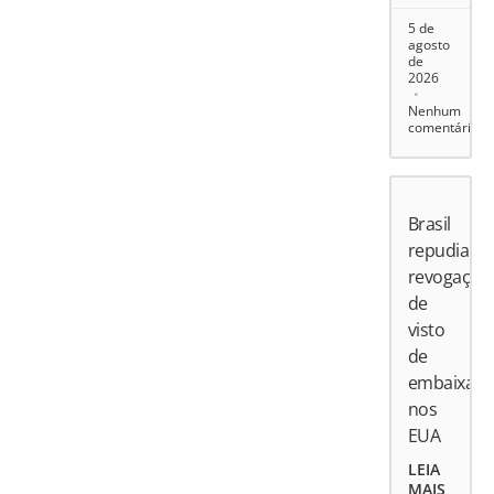
5 de
agosto
de
2026
Nenhum
comentário
Brasil
repudia
revogação
de
visto
de
embaixado
nos
EUA
LEIA
MAIS