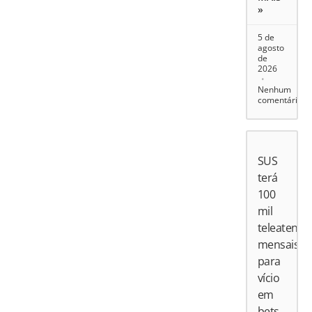
»
5 de
agosto
de
2026
Nenhum
comentário
SUS
terá
100
mil
teleatend
mensais
para
vício
em
bets