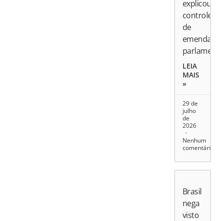
explicou
controle
de
emendas
parlament
LEIA
MAIS
»
29 de
julho
de
2026
Nenhum
comentário
Brasil
nega
visto