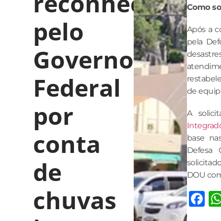
reconhecida
Como sol
pelo
Após a c
pela Def
Governo
desastre
atendime
Federal
restabel
de equip
por
A solic
Integrad
conta
base nas
Defesa C
de
solicita
DOU com 
chuvas
F