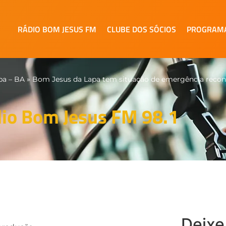
RÁDIO BOM JESUS FM
CLUBE DOS SÓCIOS
PROGRAM
pa – BA
»
Bom Jesus da Lapa tem situação de emergência reconh
io Bom Jesus FM 98.1
Deixe