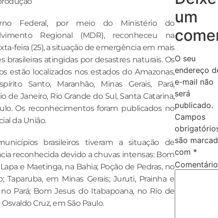
produção
um
no Federal, por meio do Ministério do
comen
lvimento Regional (MDR), reconheceu na
xta-feira (25), a situação de emergência em mais
O seu
s brasileiras atingidas por desastres naturais. Os
endereço d
os estão localizados nos estados do Amazonas,
e-mail não
spírito Santo, Maranhão, Minas Gerais, Pará,
será
io de Janeiro, Rio Grande do Sul, Santa Catarina,
publicado.
ulo. Os reconhecimentos foram publicados no
Campos
cial da União.
obrigatório
são marcad
nicípios brasileiros tiveram a situação de
com
*
ia reconhecida devido a chuvas intensas: Bom
Comentári
 Lapa e Maetinga, na Bahia; Poção de Pedras, no
; Taparuba, em Minas Gerais; Juruti, Prainha e
no Pará; Bom Jesus do Itabapoana, no Rio de
e Osvaldo Cruz, em São Paulo.