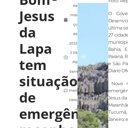
Foto: Re
de
Jesus
O Gover
mar
Desenvo
ço
da
última se
de
27 cidade
Lapa
municípi
2022
Bahia, E
2:09
Paraná, R
tem
PM
e São Pa
Diário Ofi
Sem
situação
Co
Nove mu
de
men
emergênc
Jesus da
tário
Maranhão
emergência
s
Tucumã, 
Janeiro; 