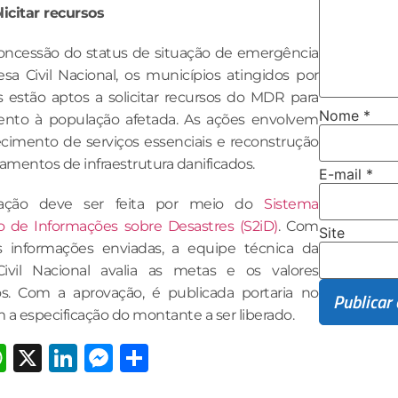
icitar recursos
oncessão do status de situação de emergência
esa Civil Nacional, os municípios atingidos por
s estão aptos a solicitar recursos do MDR para
Nome
*
nto à população afetada. As ações envolvem
ecimento de serviços essenciais e reconstrução
amentos de infraestrutura danificados.
E-mail
*
itação deve ser feita por meio do
Sistema
o de Informações sobre Desastres (S2iD)
. Com
Site
 informações enviadas, a equipe técnica da
ivil Nacional avalia as metas e os valores
dos. Com a aprovação, é publicada portaria no
a especificação do montante a ser liberado.
acebook
WhatsApp
X
LinkedIn
Messenger
Share