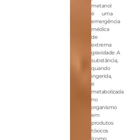
metanol
é uma
emergência
médica
de
extrema
gravidade. A
substância,
quando
ingerida,
é
metabolizada
no
organismo
em
produtos
tóxicos
(como