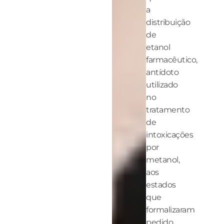
a
distribuição
de
etanol
farmacêutico,
antídoto
utilizado
no
tratamento
de
intoxicações
por
metanol,
aos
estados
que
formalizaram
pedido