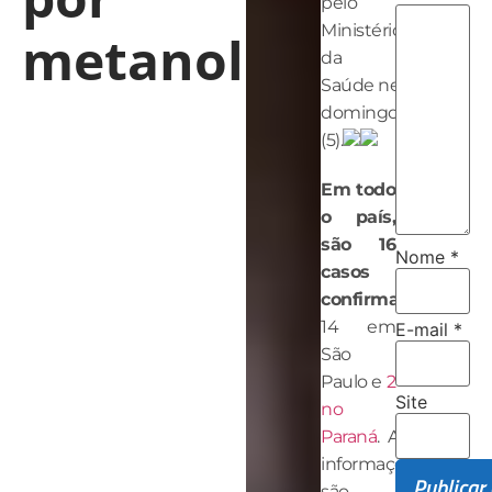
pelo
Ministério
metanol
da
Saúde neste
domingo
(5).
Em todo
o país,
são 16
Nome
*
casos
confirmados
–
14 em
E-mail
*
São
Paulo e
2
Site
no
Paraná
. As
informações
são