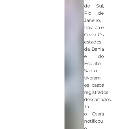
do Sul,
Rio de
Janeiro,
Paraíba e
Ceará. Os
estados
da Bahia
e do
Espírito
Santo
tiveram
os casos
registrados
descartados.
Já
o Ceará
notificou
o