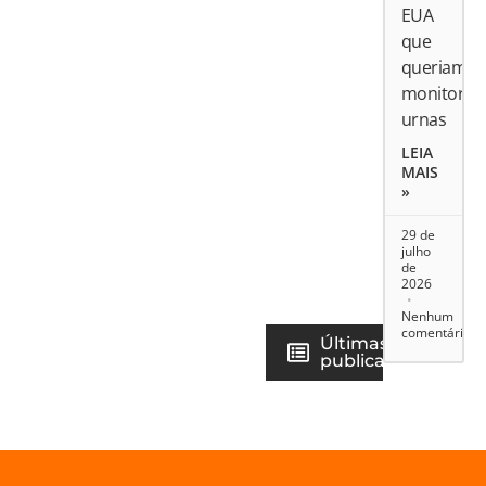
EUA
que
queriam
monitorar
urnas
LEIA
MAIS
»
29 de
julho
de
2026
Nenhum
comentário
Últimas
publicações