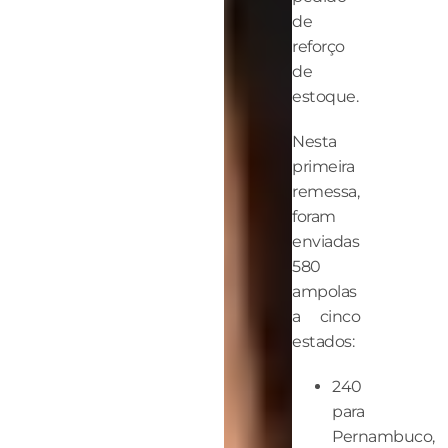
de
reforço
de
estoque.
Nesta
primeira
remessa,
foram
enviadas
580
ampolas
a cinco
estados:
240
para
Pernambuco,