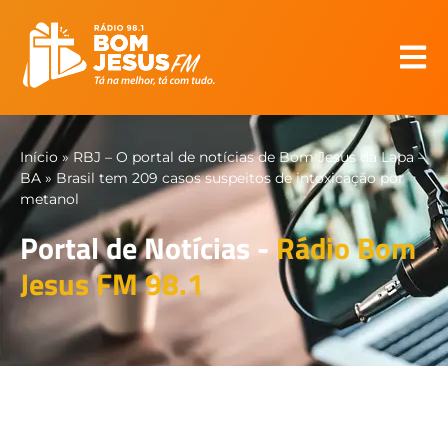
Início
»
RBJ – O portal de notícias de Bom Jesus da Lapa –
BA
»
Brasil tem 209 casos suspeitos de intoxicação por
metanol
Portal de Notícias -
Rádio Bom
Jesus FM 98.1