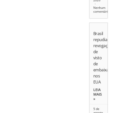
2026
Nenhum
comentário
Brasil
repudia
revogação
de
visto
de
embaixado
nos
EUA
LEIA
MAIS
»
5 de
agosto