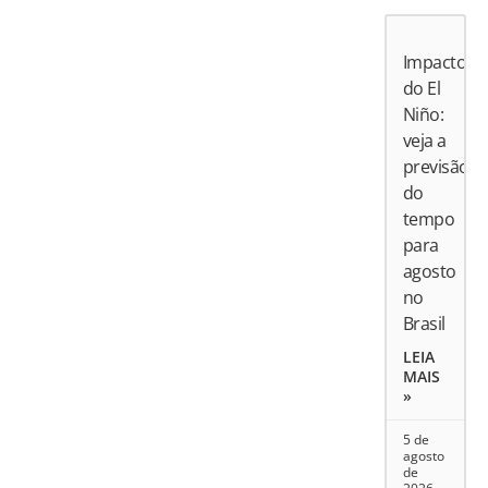
Impactos
do El
Niño:
veja a
previsão
do
tempo
para
agosto
no
Brasil
LEIA
MAIS
»
5 de
agosto
de