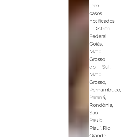
tem
casos
notificados
– Distrito
Federal,
Goiás,
Mato
Grosso
do Sul,
Mato
Grosso,
Pernambuco,
Paraná,
Rondônia,
São
Paulo,
Piauí, Rio
Grande