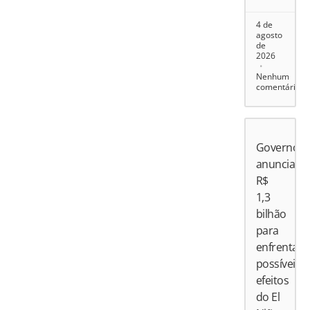
4 de
agosto
de
2026
Nenhum
comentário
Governo
anuncia
R$
1,3
bilhão
para
enfrentar
possíveis
efeitos
do El