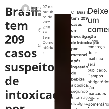
Brasil
07 de
Raiane
Deixe
Borges
outub
O
Brasil
ro de
um
tem 209
tem
2025
casos
comen
2:40
em
PM
209
investigação
Sem
O seu
Come
de intoxicação
endereço
casos
ntário
por
de e-
s
metanol
mail não
após
suspeitos
será
ingestão
publicado.
de
de
Campos
bebida
obrigatório
alcoólica
,
são
intoxicação
segundo
marcados
informações
com
*
por
divulgadas
Comentári
*