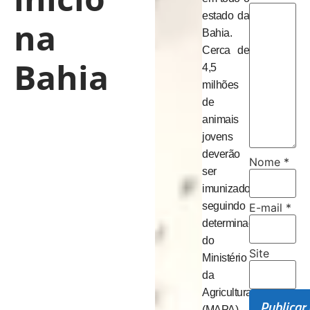
estado da
na
Bahia.
Cerca de
Bahia
4,5
milhões
de
animais
jovens
deverão
Nome
*
ser
imunizados,
seguindo
E-mail
*
determinação
do
Site
Ministério
da
Agricultura
(MAPA)