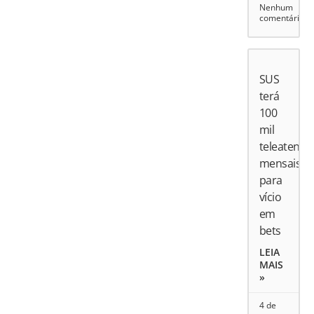
Nenhum
comentário
SUS
terá
100
mil
teleatend
mensais
para
vício
em
bets
LEIA
MAIS
»
4 de