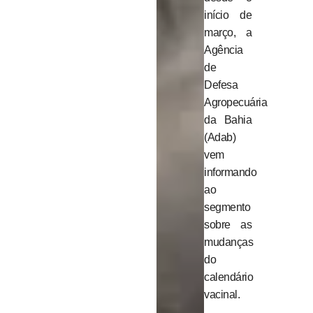
início de
março, a
Agência
de
Defesa
Agropecuária
da Bahia
(Adab)
vem
informando
ao
segmento
sobre as
mudanças
do
calendário
vacinal.