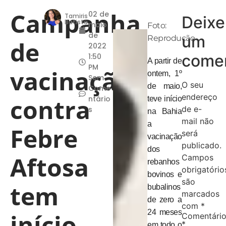
Campanha
02 de
Tamiris
Deixe
Batista
maio
Foto:
de
um
Reprodução
de
2022
comen
1:50
A partir de
PM
vacinação
ontem, 1º
Sem
O seu
de maio,
Come
endereço
contra
ntário
teve início
de e-
s
na Bahia
mail não
a
Febre
será
vacinação
publicado.
dos
Aftosa
Campos
rebanhos
obrigatório
bovinos e
são
tem
bubalinos
marcados
de zero a
com
*
24 meses
início
Comentári
*
em todo o