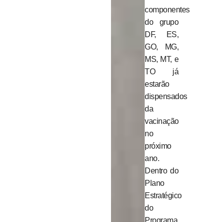
componentes
do grupo
DF, ES,
GO, MG,
MS, MT, e
TO já
estarão
dispensados
da
vacinação
no
próximo
ano.
Dentro do
Plano
Estratégico
do
Programa