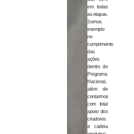
em todas
as etapas.
Somos
exemplo
no
cumprimento
das
ações
dentro do
Programa
Nacional,
além de
contarmos
com total
apoio dos
criadores
e cadeia
produtiva