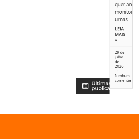
queriam
monitorar
urnas
LEIA
MAIS
»
29 de
julho
de
2026
Nenhum
comentário
Últimas
publicações