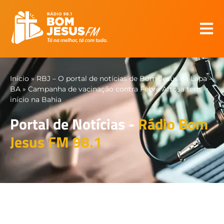
Início
»
RBJ – O portal de notícias de Bom Jesus da Lapa –
BA
»
Campanha de vacinação contra Febre Aftosa tem
início na Bahia
Portal de Notícias -
Rádio Bom
Jesus FM 98.1