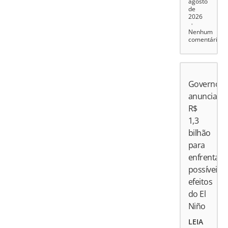
agosto
de
2026
Nenhum
comentário
Governo
anuncia
R$
1,3
bilhão
para
enfrentar
possíveis
efeitos
do El
Niño
LEIA