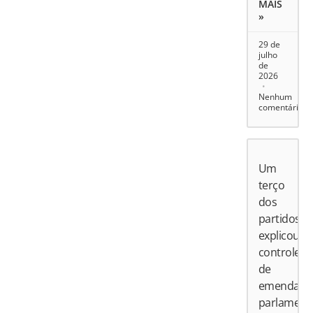
MAIS
»
29 de
julho
de
2026
Nenhum
comentário
Um
terço
dos
partidos
explicou
controle
de
emendas
parlament