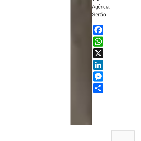
Agência
Sertão
Facebo
Whats
X
LinkedI
Messen
Share