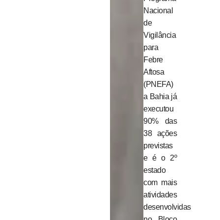
Nacional
de
Vigilância
para
Febre
Aftosa
(PNEFA)
a Bahia já
executou
90% das
38 ações
previstas
e é o 2º
estado
com mais
atividades
desenvolvidas
no Bloco