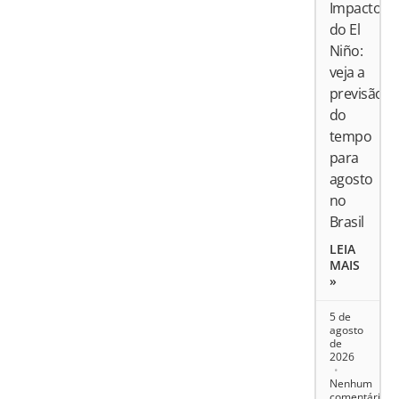
Impactos
do El
Niño:
veja a
previsão
do
tempo
para
agosto
no
Brasil
LEIA
MAIS
»
5 de
agosto
de
2026
Nenhum
comentário