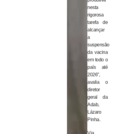
nesta
rigorosa
tarefa de
alcançar
a
suspensão
da vacina
em todo o
país até
2026”,
avalia o
diretor
geral da
Adab,
Lázaro
Pinha.
Via