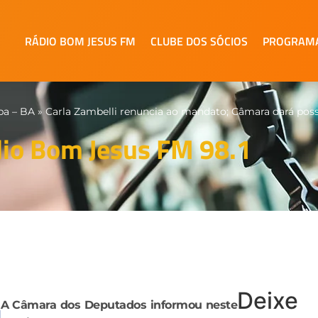
RÁDIO BOM JESUS FM
CLUBE DOS SÓCIOS
PROGRAM
pa – BA
»
Carla Zambelli renuncia ao mandato; Câmara dará poss
io Bom Jesus FM 98.1
Deixe
A Câmara dos Deputados informou neste