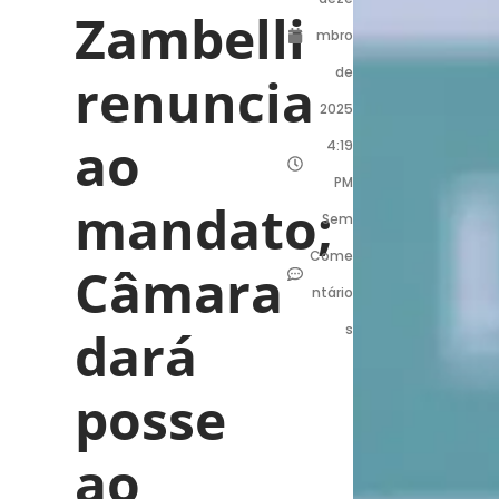
Zambelli
mbro
de
renuncia
2025
ao
4:19
PM
mandato;
Sem
Come
Câmara
ntário
dará
s
posse
ao