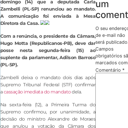
um
domingo (14) que a deputada Carla
Zambelli (PL-SP) renunciou ao mandato.
coment
A comunicação foi enviada à Mesa
Diretora da Casa.
O seu endereç
de e-mail não
Com a renúncia, o presidente da Câmara,
será publicado
Hugo Motta (Republicanos-PB), deve dar
Campos
posse nesta segunda-feira (15) ao
obrigatórios s
suplente da parlamentar, Adilson Barroso
marcados co
(PL-SP).
Comentário
*
Zambelli deixa o mandato dois dias após
Supremo Tribunal Federal (STF) confirmar
a
cassação imediata do mandato
dela.
Na sexta-feira (12), a Primeira Turma do
Supremo confirmou, por unanimidade, a
decisão do ministro Alexandre de Moraes
que anulou a votação da Câmara dos