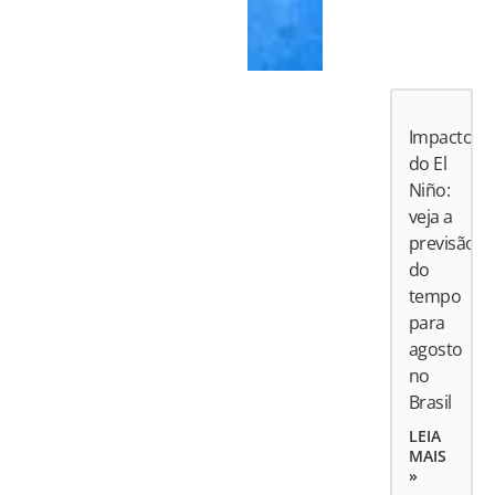
Impactos
do El
Niño:
veja a
previsão
do
tempo
para
agosto
no
Brasil
LEIA
MAIS
»