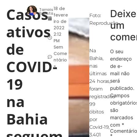
Casos
18 de
Tamiris
Deixe
Batista
fevere
Foto:
iro de
um
Reprodução
ativos
2022
comen
2:12
PM
de
Sem
Na
O seu
Come
Bahia,
endereço
COVID-
ntário
nas
de e-
s
mail não
últimas
19
será
24 horas,
publicado.
foram
na
Campos
registrados
obrigatório
99
são
Bahia
óbitos
marcados
por
com
*
Covid-19,
seguem
Comentári
3.401
*