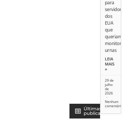
para
servidores
dos
EUA
que
queriam
monitorar
urnas
LEIA
MAIS
»
29 de
julho
de
2026
Nenhum
comentário
Últimas
publicações