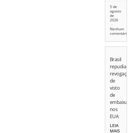
5 de
agosto
de
2026
Nenhum
comentário
Brasil
repudia
revogação
de
visto
de
embaixado
nos
EUA
LEIA
MAIS