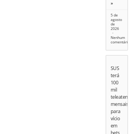
»
5 de
agosto
de
2026
Nenhum
comentário
SUS
terá
100
mil
teleatend
mensais
para
vício
em
bets