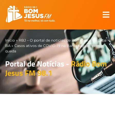
Início
»
RBJ – O portal de notícias de Bom Jesus da Lapa –
BA
»
Casos ativos de COVID-19 na Bahia seguem em
queda
Portal de Notícias -
Rádio Bom
Jesus FM 98.1