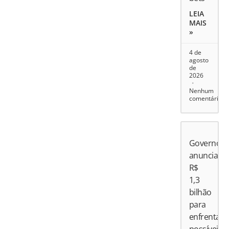
LEIA
MAIS
»
4 de
agosto
de
2026
Nenhum
comentário
Governo
anuncia
R$
1,3
bilhão
para
enfrentar