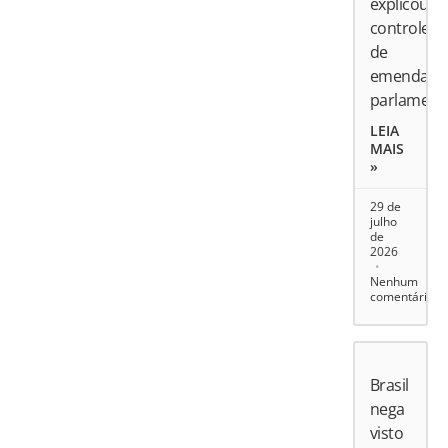
explicou
controle
de
emendas
parlament
LEIA
MAIS
»
29 de
julho
de
2026
Nenhum
comentário
Brasil
nega
visto