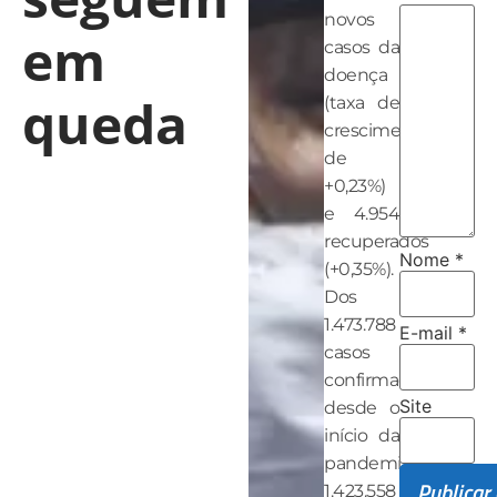
novos
em
casos da
doença
queda
(taxa de
crescimento
de
+0,23%)
e 4.954
recuperados
Nome
*
(+0,35%).
Dos
1.473.788
E-mail
*
casos
confirmados
Site
desde o
início da
pandemia,
1.423.558