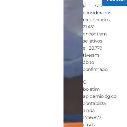
já são
considerados
recuperados,
21.451
encontram-
se ativos
e 28.779
tiveram
óbito
confirmado.
O
boletim
epidemiológico
contabiliza
ainda
1.746.827
casos