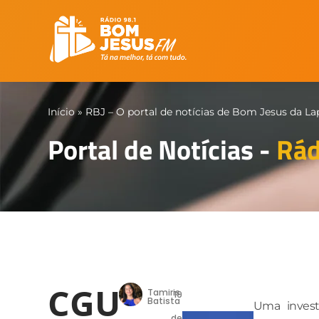
Início
»
RBJ – O portal de notícias de Bom Jesus da La
Portal de Notícias -
Rád
CGU
Tamiris
19
Batista
Uma invest
de