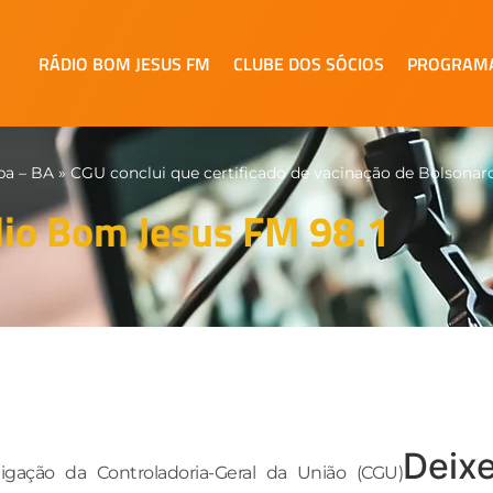
RÁDIO BOM JESUS FM
CLUBE DOS SÓCIOS
PROGRAM
pa – BA
»
CGU conclui que certificado de vacinação de Bolsonaro
io Bom Jesus FM 98.1
Deix
igação da Controladoria-Geral da União (CGU)