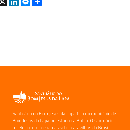
cebook
WhatsApp
X
LinkedIn
Messenger
Share
Santuário do Bom Jesus da Lapa fica no município de
Bom Jesus da Lapa no estado da Bahia. O santuário
foi eleito a primeira das sete maravilhas do Brasil.