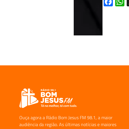
Fa
Ouça agora a Rádio Bom Jesus FM 98.1, a maior
audiência da região. As últimas notícias e maiores