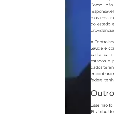
Como não 
responsáve
mas enviará
do estado e
providências
A Controlado
Saúde e co
pasta para
estados e p
dados terem 
encontrara
federal tenh
Outro
Esse não foi
19 atribuíd