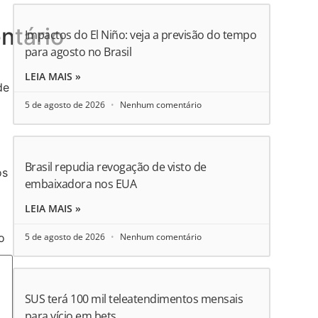
ntário
Impactos do El Niño: veja a previsão do tempo
para agosto no Brasil
LEIA MAIS »
de
5 de agosto de 2026
Nenhum comentário
Brasil repudia revogação de visto de
os
embaixadora nos EUA
LEIA MAIS »
5 de agosto de 2026
Nenhum comentário
o
SUS terá 100 mil teleatendimentos mensais
para vício em bets