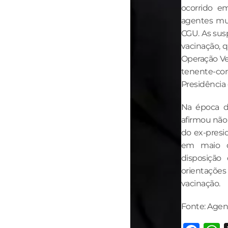
ocorrido e
agentes mun
CGU. As sus
vacinação, q
Operação Ven
tenente-co
Presidência
Na época d
afirmou não
do ex-presi
em maio d
disposição
orientações
vacinação.
Fonte: Agen