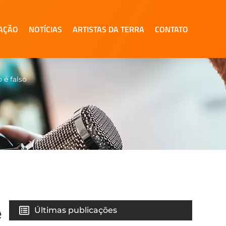
AÇÃO
NOTÍCIAS
ARTISTAS DA TERRA
CONTATO
 é falso
e
Últimas publicações