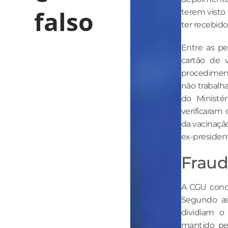
falso
terem visto
ter recebido
Entre as pe
cartão de 
procedimen
não trabalh
do Ministé
verificaram 
da vacinaçã
ex-president
Fraud
A CGU concl
Segundo as
dividiam o
mantido pel