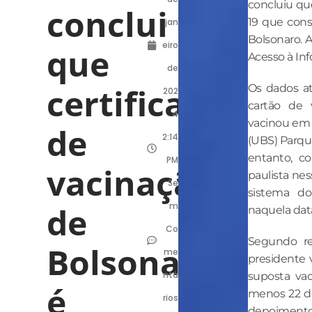
concluiu que
conclui
19 que cons
jan
Bolsonaro. 
eiro
que
Acesso à Inf
de
certificado
Os dados at
202
cartão de 
4
vacinou em 
de
2:14
(UBS) Parqu
entanto, c
PM
vacinação
paulista ne
Se
sistema do
de
m
naquela dat
Co
Segundo reg
Bolsonaro
me
presidente 
ntá
suposta va
é
menos 22 d
rios
depoimento