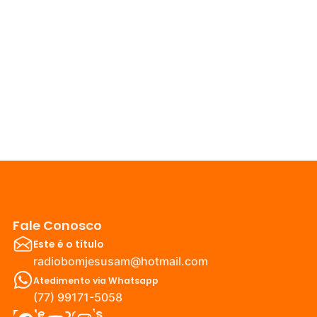
Fale Conosco
Este é o título
radiobomjesusam@hotmail.com
Atedimento via Whatsapp
(77) 99171-5058
Redes Sociais