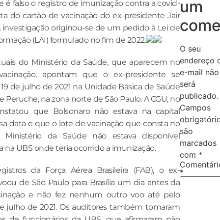
um
 é falso o registro de imunização contra a covid-
ta do cartão de vacinação do ex-presidente Jair
come
A investigação originou-se de um pedido à Lei de
ormação (LAI) formulado no fim de 2022.
O seu
endereço 
uais do Ministério da Saúde, que aparecem no
e-mail não
vacinação, apontam que o ex-presidente se
será
19 de julho de 2021 na Unidade Básica de Saúde
publicado.
e Peruche, na zona norte de São Paulo. A CGU, no
Campos
onstatou que Bolsonaro não estava na capital
obrigatóri
ssa data e que o lote de vacinação que consta no
são
 Ministério da Saúde não estava disponível
marcados
a na UBS onde teria ocorrido a imunização.
com
*
Comentári
istros da Força Aérea Brasileira (FAB), o ex-
*
voou de São Paulo para Brasília um dia antes da
cinação e não fez nenhum outro voo até pelo
e julho de 2021. Os auditores também tomaram
s de funcionários da UBS, que afirmaram não