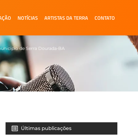
AÇÃO
NOTÍCIAS
ARTISTAS DA TERRA
CONTATO
 município de Serra Dourada-BA
Últimas publicações