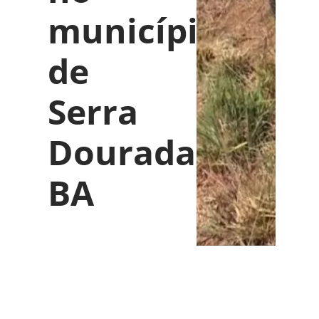
município
de
Serra
Dourada-
BA