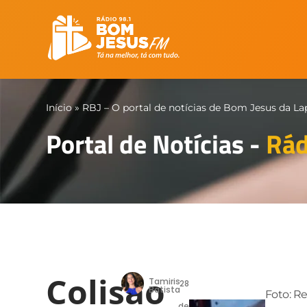
Início
»
RBJ – O portal de notícias de Bom Jesus da La
Portal de Notícias -
Rád
Colisão
Tamiris
28
Batista
Foto: R
de