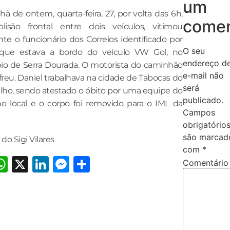
um
ã de ontem, quarta-feira, 27, por volta das 6h,
comen
isão frontal entre dois veículos, vitimou
nte o funcionário dos Correios identificado por
O seu
 que estava a bordo do veículo VW Gol, no
endereço d
io de Serra Dourada. O motorista do caminhão
e-mail não
freu. Daniel trabalhava na cidade de Tabocas do
será
elho, sendo atestado o óbito por uma equipe do
publicado.
 local e o corpo foi removido para o IML da
Campos
obrigatório
são marcad
 do Sigi Vilares
com
*
acebook
WhatsApp
X
LinkedIn
Messenger
Share
Comentári