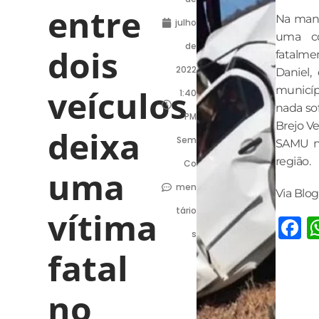
entre
Na manh
julho
uma col
de
dois
fatalme
2022
Daniel,
veículos
municíp
1:40
nada so
PM
Brejo V
deixa
Sem
SAMU no
região.
Co
uma
men
Via Blog
vítima
tário
F
s
fatal
no