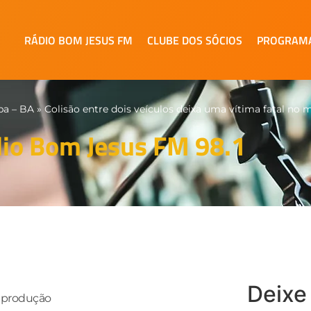
RÁDIO BOM JESUS FM
CLUBE DOS SÓCIOS
PROGRAM
pa – BA
»
Colisão entre dois veículos deixa uma vítima fatal no
io Bom Jesus FM 98.1
Deixe
eprodução