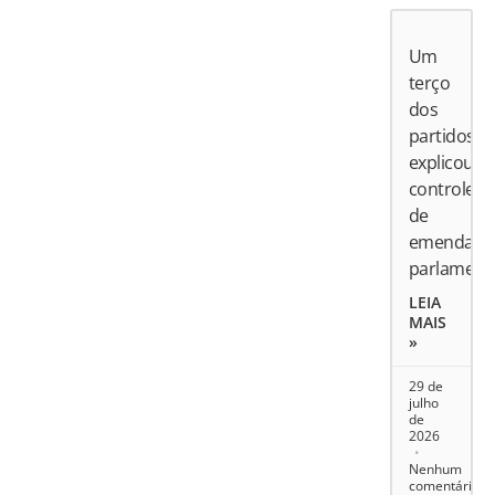
Um
terço
dos
partidos
explicou
controle
de
emendas
parlament
LEIA
MAIS
»
29 de
julho
de
2026
Nenhum
comentário