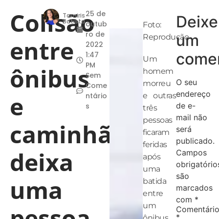
Colisão
25 de
Tamiris
Deixe
Batista
outub
Foto:
ro de
um
Reprodução
entre
2022
comen
1:47
Um
PM
ônibus
homem
Sem
O seu
morreu
Come
endereço
e
ntário
e outras
de e-
s
três
mail não
pessoas
caminhão
será
ficaram
publicado.
feridas
deixa
Campos
após
obrigatório
uma
são
uma
batida
marcados
entre
com
*
um
pessoa
Comentári
*
ônibus