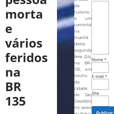
de
morta
turismo
e um
e
caminhão
na
vários
manhã
desta
segunda-
feridos
feira (24),
Nome
*
na BR-
na
135, em
trecho
E-mail
*
BR
da
cidade
Site
de São
135
Desidério,
no oeste
da Bahia.