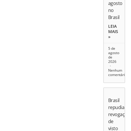
agosto
no
Brasil
LEIA
MAIS
»
5 de
agosto
de
2026
Nenhum
comentário
Brasil
repudia
revogação
de
visto