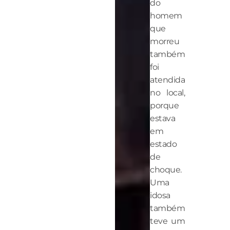
do
homem
que
morreu
também
foi
atendida
no local,
porque
estava
em
estado
de
choque.
Uma
idosa
também
teve um