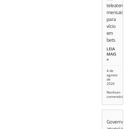
teleatend
mensais
para
vício
em
bets
LEIA
MAIS
»
4 de
agosto
de
2026
Nenhum
comentário
Governo
anuncia