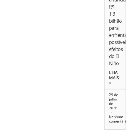
R$
1,3
bilhão
para
enfrentar
possíveis
efeitos
do El
Niño
LEIA
MAIS
»
29 de
julho
de
2026
Nenhum
comentário