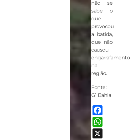
não se
sabe o
que
provocou
a batida,
que não
causou
engarrafamento
na
região.
Fonte:
G1 Bahia
Facebo
Whats
X