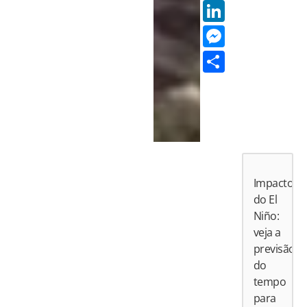
LinkedI
Messen
Share
Impactos
do El
Niño:
veja a
previsão
do
tempo
para