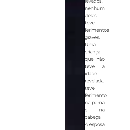
levados,
nenhum
deles
teve
ferimentos
graves.
Uma
criança,
que não
teve a
idade
revelada,
teve
ferimento
na perna
e na
cabeça.
A esposa