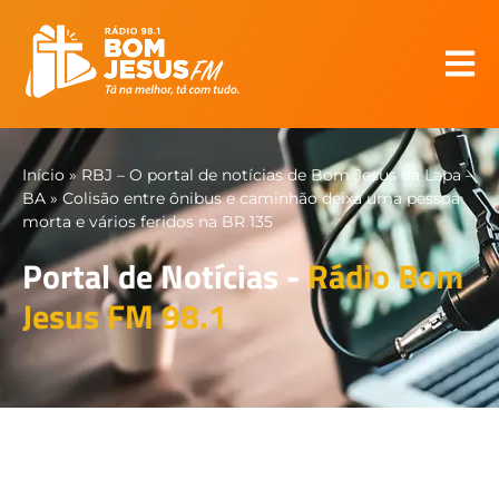
Início
»
RBJ – O portal de notícias de Bom Jesus da Lapa –
BA
»
Colisão entre ônibus e caminhão deixa uma pessoa
morta e vários feridos na BR 135
Portal de Notícias -
Rádio Bom
Jesus FM 98.1