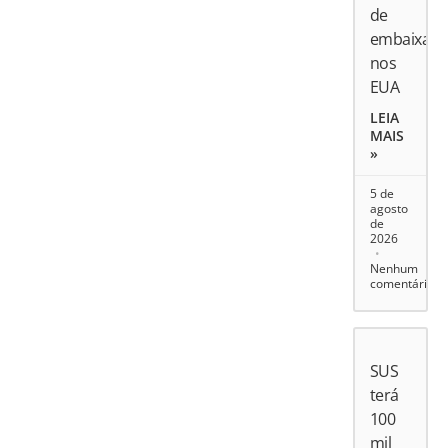
de
embaixado
nos
EUA
LEIA
MAIS
»
5 de
agosto
de
2026
Nenhum
comentário
SUS
terá
100
mil