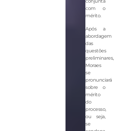
conjunta
com o
mérito.
Após a
abordagem
das
questões
preliminares,
Moraes
se
pronunciará
sobre o
mérito
do
processo,
ou seja,
se