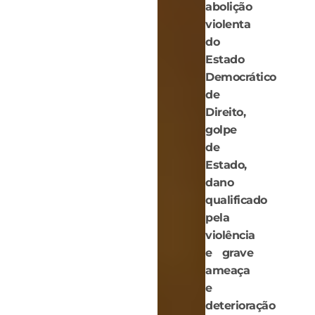
abolição
violenta
do
Estado
Democrático
de
Direito,
golpe
de
Estado,
dano
qualificado
pela
violência
e grave
ameaça
e
deterioração