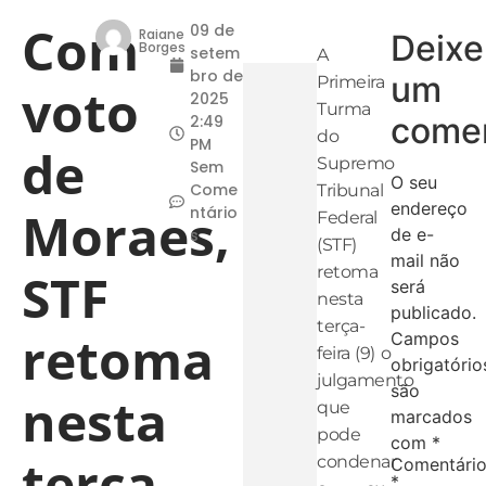
Com
09 de
Raiane
Deixe
Borges
setem
A
bro de
um
Primeira
voto
2025
Turma
comen
2:49
do
PM
de
Supremo
Sem
O seu
Come
Tribunal
endereço
Moraes,
ntário
Federal
de e-
s
(STF)
mail não
retoma
STF
será
nesta
publicado.
terça-
retoma
Campos
feira (9) o
obrigatório
julgamento
são
nesta
que
marcados
pode
com
*
terça
condenar
Comentári
*