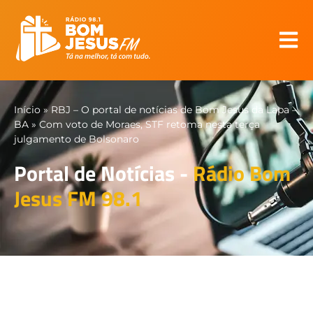
Início
»
RBJ – O portal de notícias de Bom Jesus da Lapa –
BA
»
Com voto de Moraes, STF retoma nesta terça
julgamento de Bolsonaro
Portal de Notícias -
Rádio Bom
Jesus FM 98.1