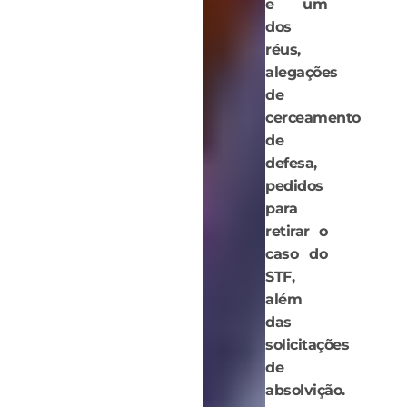
e um
dos
réus,
alegações
de
cerceamento
de
defesa,
pedidos
para
retirar o
caso do
STF,
além
das
solicitações
de
absolvição.