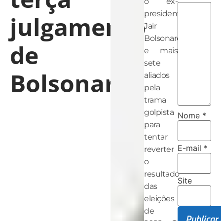
o ex-
presidente
julgamento
Jair
Bolsonaro
de
e mais
sete
Bolsonaro
aliados
pela
trama
golpista
Nome
*
para
tentar
E-mail
*
reverter
o
resultado
Site
das
eleições
de