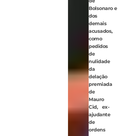
de
Bolsonaro e
dos
demais
acusados,
como
pedidos
de
nulidade
da
delação
premiada
de
Mauro
Cid, ex-
ajudante
de
ordens