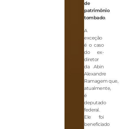
de
patrimônio
tombado
.
A
exceção
é o caso
do ex-
diretor
da Abin
Alexandre
Ramagem que,
atualmente,
é
deputado
federal.
Ele foi
beneficiado