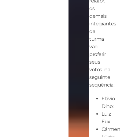
relator,
os
demais
integrantes
da
turma
vão
proferir
seus
votos na
seguinte
sequência:
Flávio
Dino;
Luiz
Fux;
Cármen
Lúcia;