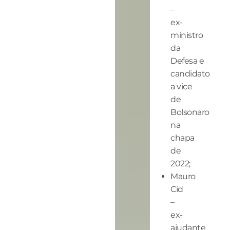
–
ex-
ministro
da
Defesa e
candidato
a vice
de
Bolsonaro
na
chapa
de
2022;
Mauro
Cid
–
ex-
ajudante