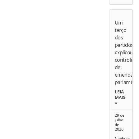
Um
terço
dos
partidos
explicou
controle
de
emendas
parlament
LEIA
MAIS
»
29 de
julho
de
2026
Nenhum