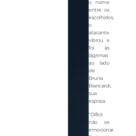
o nome
entre os
escolhidos,
o
atacante
vibrou e
foi às
lágrimas
ao lado
de
Bruna
Biancardi,
sua
esposa.
“Difícil
não se
emocionar.