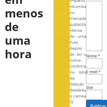
impacto
retumbante
menos
no
mercado
de
publicitário.
Menos
uma
de uma
hora
hora
depois
de ter o
Nome
*
nome
confirmado
E-mail
*
na lista
da
Seleção
Site
Brasileira,
o camisa
10