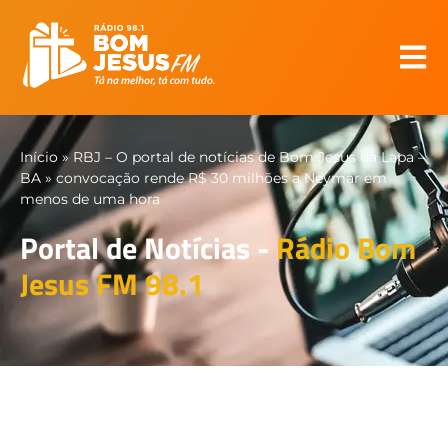
Início
»
RBJ – O portal de notícias de Bom Jesus da Lapa –
BA
»
convocação rende R$ 30 milhões a Neymar em
menos de uma hora
Portal de Notícias -
Rádio Bom
Jesus FM 98.1