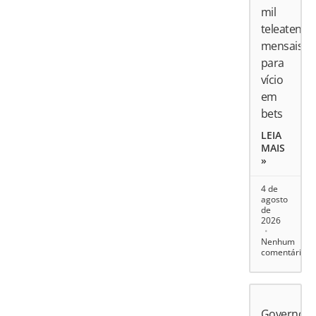
mil
teleatend
mensais
para
vício
em
bets
LEIA
MAIS
»
4 de
agosto
de
2026
Nenhum
comentário
Governo