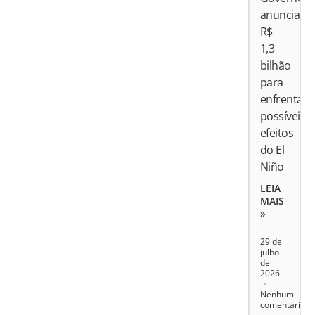
anuncia
R$
1,3
bilhão
para
enfrentar
possíveis
efeitos
do El
Niño
LEIA
MAIS
»
29 de
julho
de
2026
Nenhum
comentário