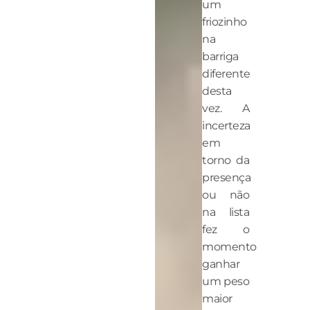
um
friozinho
na
barriga
diferente
desta
vez. A
incerteza
em
torno da
presença
ou não
na lista
fez o
momento
ganhar
um peso
maior