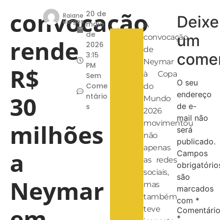
convocação
20 de
Raiane
Deixe
Borges
maio
A
de
um
convocação
rende
2026
de
comen
3:15
Neymar
PM
R$
à Copa
Sem
O seu
Come
do
endereço
30
ntário
Mundo
de e-
s
2026
mail não
movimentou
milhões
será
não
publicado.
apenas
a
Campos
as redes
obrigatório
sociais,
são
Neymar
mas
marcados
também
com
*
em
teve
Comentári
*