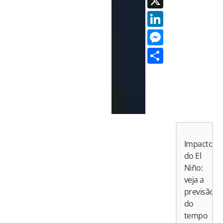
X
LinkedI
Messen
Share
Impactos
do El
Niño:
veja a
previsão
do
tempo