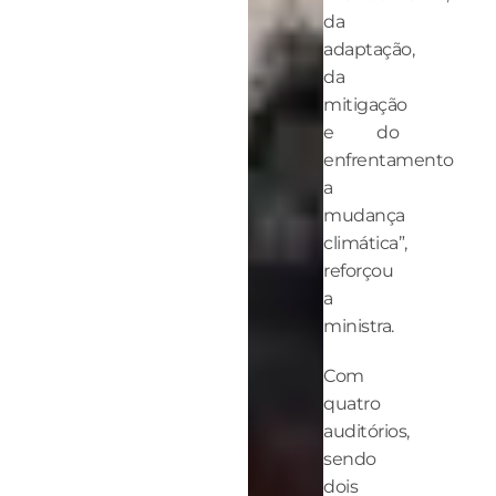
da
adaptação,
da
mitigação
e do
enfrentamento
a
mudança
climática”,
reforçou
a
ministra.
Com
quatro
auditórios,
sendo
dois