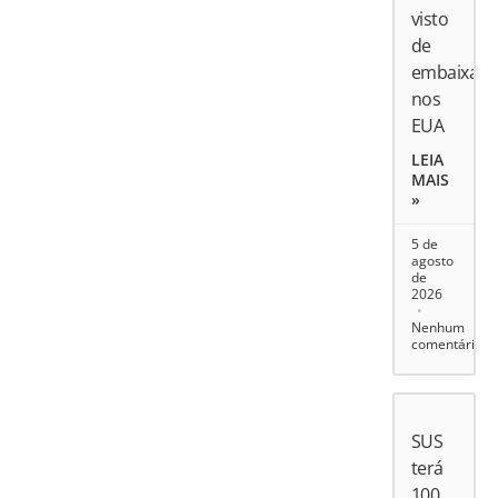
visto
de
embaixado
nos
EUA
LEIA
MAIS
»
5 de
agosto
de
2026
Nenhum
comentário
SUS
terá
100