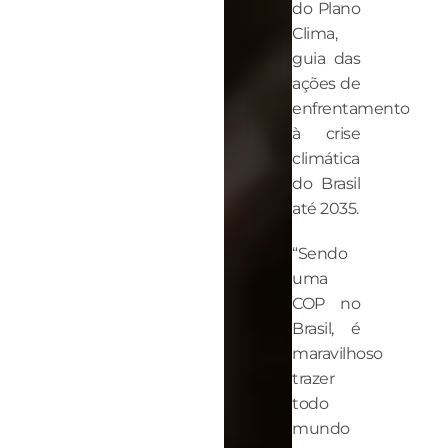
do Plano
Clima,
guia das
ações de
enfrentamento
à crise
climática
do Brasil
até 2035.
“Sendo
uma
COP no
Brasil, é
maravilhoso
trazer
todo
mundo