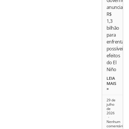
Governo
anuncia
R$
1,3
bilhão
para
enfrentar
possíveis
efeitos
do El
Niño
LEIA
MAIS
»
29 de
julho
de
2026
Nenhum
comentário