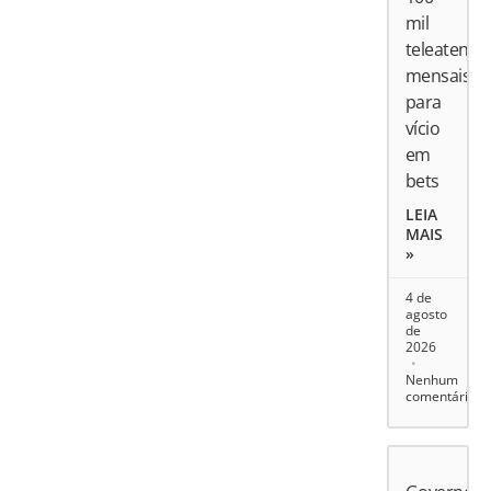
mil
teleatend
mensais
para
vício
em
bets
LEIA
MAIS
»
4 de
agosto
de
2026
Nenhum
comentário