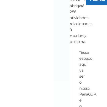
abrigará
286
atividades
relacionadas
à
mudança
do clima.
“Esse
espaço
aqui
vai
ser
o
nosso
ParlaCOP,
é
o