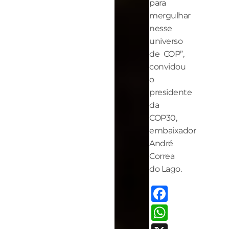
para
mergulhar
nesse
universo
de COP”,
convidou
o
presidente
da
COP30,
embaixador
André
Correa
do Lago.
Facebo
Whats