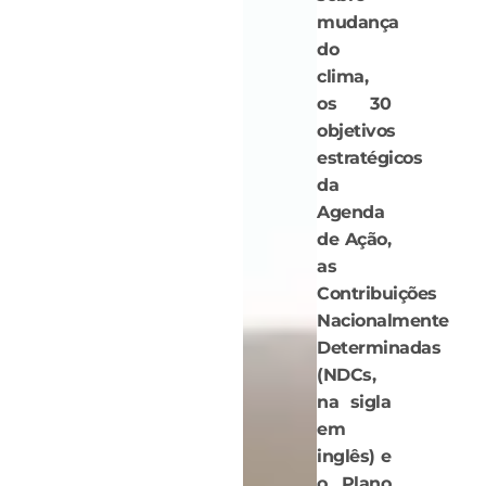
mudança
do
clima,
os 30
objetivos
estratégicos
da
Agenda
de Ação,
as
Contribuições
Nacionalmente
Determinadas
(NDCs,
na sigla
em
inglês) e
o Plano