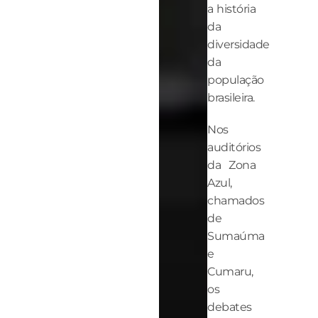
a história
da
diversidade
da
população
brasileira.
Nos
auditórios
da Zona
Azul,
chamados
de
Sumaúma
e
Cumaru,
os
debates