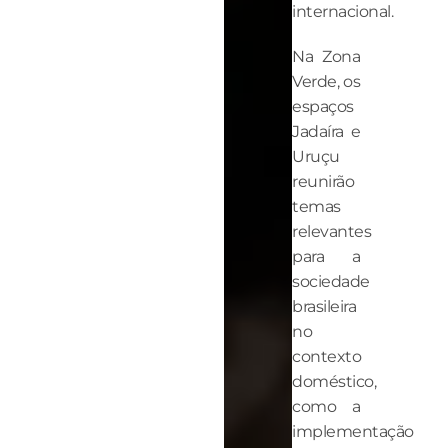
internacional.
Na Zona
Verde, os
espaços
Jadaíra e
Uruçu
reunirão
temas
relevantes
para a
sociedade
brasileira
no
contexto
doméstico,
como a
implementação