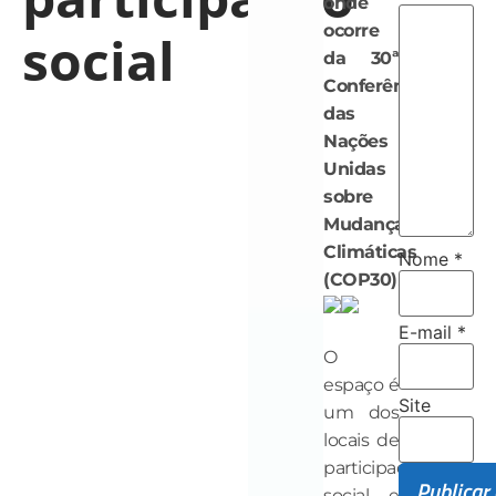
onde
ocorre
social
da 30ª
Conferência
das
Nações
Unidas
sobre
Mudanças
Climáticas
Nome
*
(COP30)
.
E-mail
*
O
espaço é
Site
um dos
locais de
participação
social e