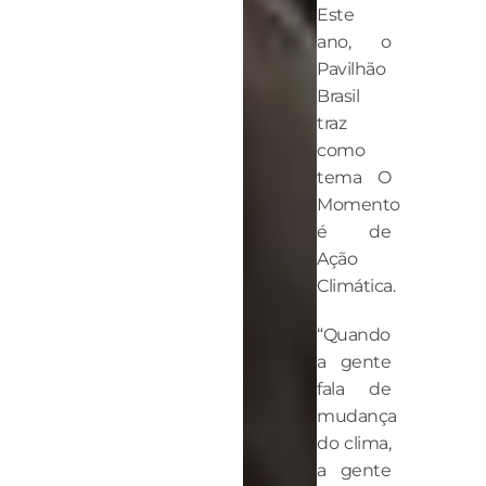
Este
ano, o
Pavilhão
Brasil
traz
como
tema O
Momento
é de
Ação
Climática.
“Quando
a gente
fala de
mudança
do clima,
a gente