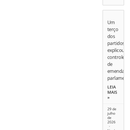
Um
terço
dos
partidos
explicou
controle
de
emendas
parlament
LEIA
MAIS
»
29 de
julho
de
2026