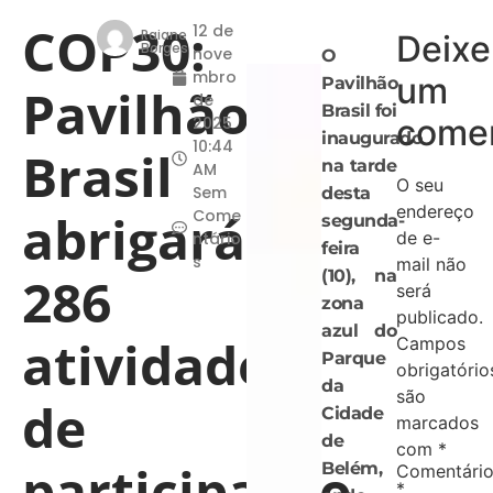
COP30:
12 de
Raiane
Deixe
Borges
nove
O
mbro
um
Pavilhão
Pavilhão
de
Brasil foi
comen
2025
inaugurado
10:44
Brasil
na tarde
AM
O seu
Sem
desta
endereço
abrigará
Come
segunda-
de e-
ntário
feira
s
mail não
(10), na
286
será
zona
publicado.
azul do
atividades
Campos
Parque
obrigatório
da
são
de
Cidade
marcados
de
com
*
participação
Belém,
Comentári
*