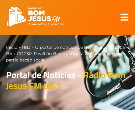
Início
»
RBJ – O portal de notícias de Bom Jesus da Lapa –
BA
»
COP30: Pavilhão Brasil abrigará 286 atividades de
participação social
Portal de Notícias -
Rádio Bom
Jesus FM 98.1