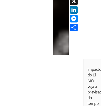
X
LinkedI
Messen
Share
Impactos
do El
Niño:
veja a
previsão
do
tempo