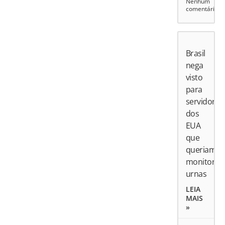
Nenhum
comentário
Brasil
nega
visto
para
servidores
dos
EUA
que
queriam
monitorar
urnas
LEIA
MAIS
»