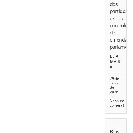
dos
partidos
explicou
controle
de
emendas
parlament
LEIA
MAIS
»
29 de
julho
de
2026
Nenhum
comentário
Brasil