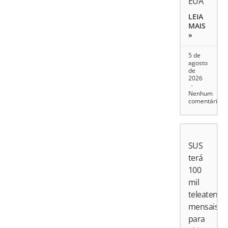
EUA
LEIA
MAIS
»
5 de
agosto
de
2026
Nenhum
comentário
SUS
terá
100
mil
teleatend
mensais
para