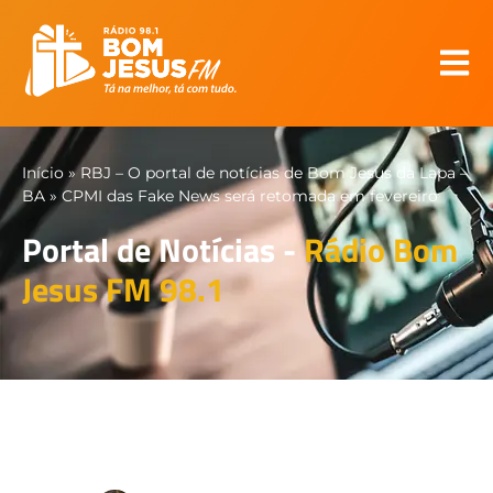
Início
»
RBJ – O portal de notícias de Bom Jesus da Lapa –
BA
»
CPMI das Fake News será retomada em fevereiro
Portal de Notícias -
Rádio Bom
Jesus FM 98.1