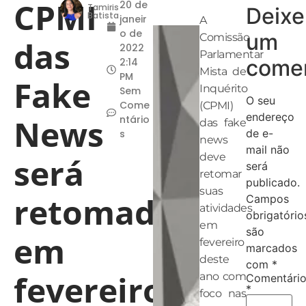
CPMI
20 de
Tamiris
Deixe
Batista
janeir
A
o de
um
Comissão
das
2022
Parlamentar
comen
2:14
Mista de
PM
Fake
Inquérito
Sem
O seu
Come
(CPMI)
endereço
News
ntário
das fake
de e-
s
news
mail não
deve
será
será
retomar
publicado.
suas
retomada
Campos
atividades
obrigatório
em
são
em
fevereiro
marcados
deste
com
*
fevereiro
ano com
Comentári
*
foco nas