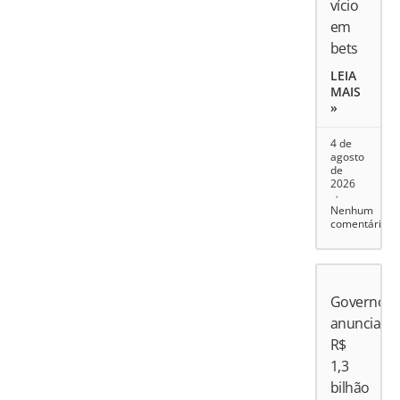
vício
em
bets
LEIA
MAIS
»
4 de
agosto
de
2026
Nenhum
comentário
Governo
anuncia
R$
1,3
bilhão