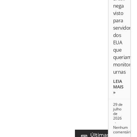
nega
visto
para
servidores
dos
EUA
que
queriam
monitorar
urnas
LEIA
MAIS
»
29 de
julho
de
2026
Nenhum
comentário
Últimas