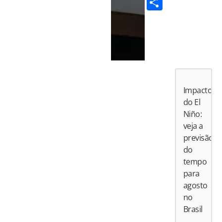
Share
Impactos
do El
Niño:
veja a
previsão
do
tempo
para
agosto
no
Brasil