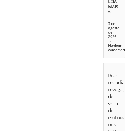
LEIA
MAIS
»
5 de
agosto
de
2026
Nenhum
comentário
Brasil
repudia
revogação
de
visto
de
embaixado
nos