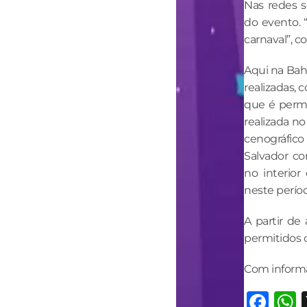
Nas redes s
do evento. 
carnaval”, 
Aqui na Bahi
realizadas, 
que é permi
realizada no
cenográfico
Salvador co
no interio
neste perío
A partir de
permitidos 
Com informa
Fa