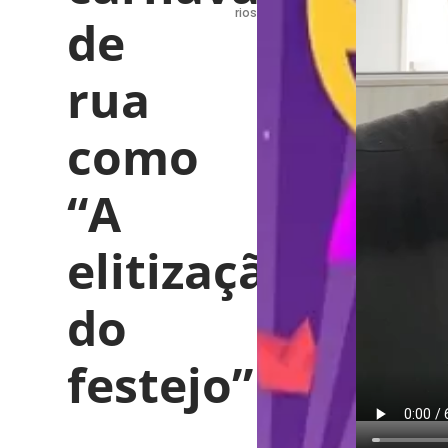
rios
de
rua
como
“A
elitização
do
festejo”