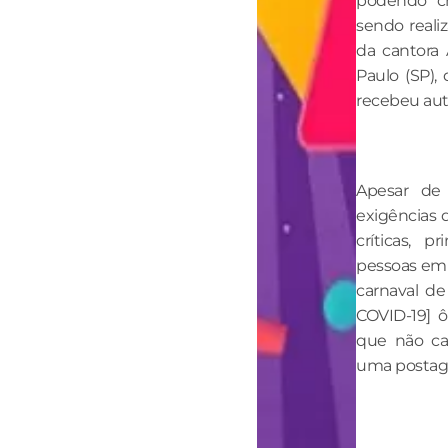
podendo ch
sendo reali
da cantora 
Paulo (SP),
recebeu auto
Apesar de 
exigências d
críticas, 
pessoas em
carnaval de
COVID-19] ô
que não ca
uma postage