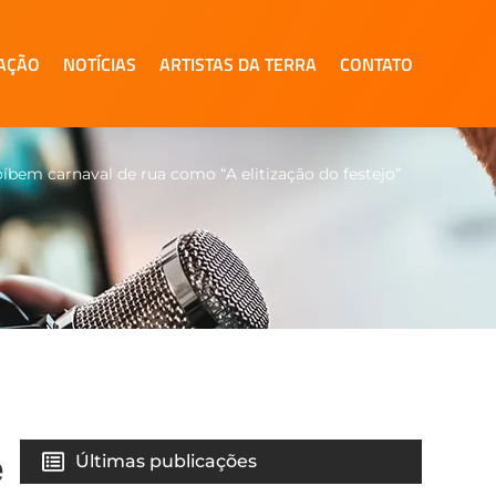
AÇÃO
NOTÍCIAS
ARTISTAS DA TERRA
CONTATO
íbem carnaval de rua como “A elitização do festejo”
e
Últimas publicações