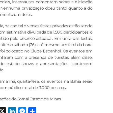
ociais, internautas comentam sobre a elitização
“Nenhuma privatização doeu tanto quanto a do
comenta um deles.
a, na capital diversas festas privadas estão sendo
com estimativa divulgada de 1.500 participantes, o
tido pelo decreto estadual. Em uma das festas,
 último sábado (26), até mesmo um farol da barra
 foi colocado no Clube Espanhol. Os eventos em
ntaram com a presença de turistas, além disso,
r do estado shows e apresentações acontecem
do.
 amanhã, quarta-feira, os eventos na Bahia serão
com público total de 3.000 pessoas.
ções do Jornal Estado de Minas
cebook
WhatsApp
X
LinkedIn
Messenger
Share