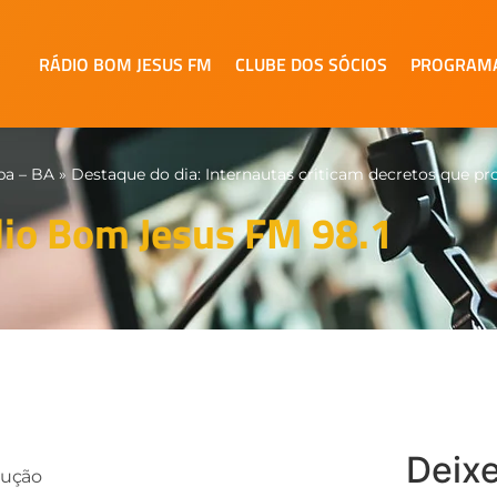
RÁDIO BOM JESUS FM
CLUBE DOS SÓCIOS
PROGRAM
pa – BA
»
Destaque do dia: Internautas criticam decretos que pro
io Bom Jesus FM 98.1
Deix
dução