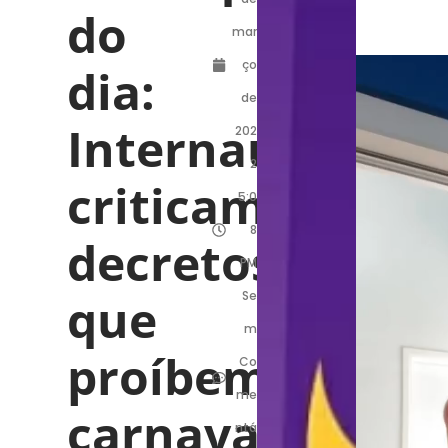
do
mar
ço
dia:
de
Internautas
202
2
criticam
5:0
8
decretos
PM
que
Se
m
proíbem
Co
me
carnaval
ntá