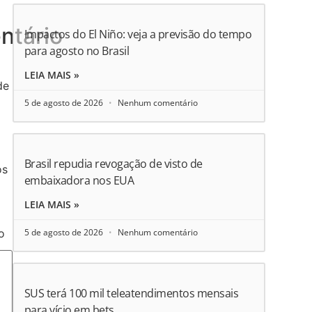
ntário
Impactos do El Niño: veja a previsão do tempo
para agosto no Brasil
LEIA MAIS »
de
5 de agosto de 2026
Nenhum comentário
Brasil repudia revogação de visto de
os
embaixadora nos EUA
LEIA MAIS »
5 de agosto de 2026
Nenhum comentário
o
SUS terá 100 mil teleatendimentos mensais
para vício em bets