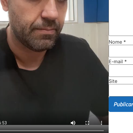
Nome
*
E-mail
*
Site