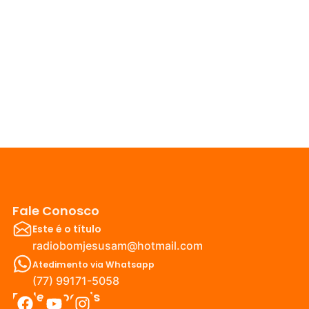
Fale Conosco
Este é o título
radiobomjesusam@hotmail.com
Atedimento via Whatsapp
(77) 99171-5058
Redes Sociais