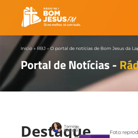
Início
»
RBJ – O portal de notícias de Bom Jesus da La
Portal de Notícias -
Rád
Destaque
Tamiris
01
Batista
Foto: repro
de