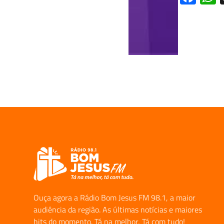
Ouça agora a Rádio Bom Jesus FM 98.1, a maior
audiência da região. As últimas notícias e maiores
hits do momento. Tá na melhor, Tá com tudo!