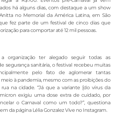
egar a R$700. Eventos pré-carnaval já vêm
zados há alguns dias, com destaque a um show
Anitta no Memorial da América Latina, em São
 que fez parte de um festival de cinco dias que
rização para comportar até 12 mil pessoas.
a organização ter alegado seguir todas as
e segurança sanitária, o festival recebeu muitas
principalmente pelo fato de aglomerar tantas
 meio à pandemia, mesmo com as proibições do
 rua na cidade. “Já que a variante [do vírus da
micron exigiu uma dose extra de cuidado, por
ncelar o Carnaval como um todo?”, questiona
m da página Lélia Gonzalez Vive no Instagram.