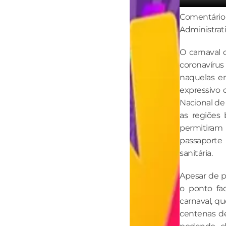
Comentári
Administrat
O carnaval 
coronavírus
naquelas em
expressivo
Nacional de
as regiões 
permitira
passaport
sanitária.
Apesar de p
o ponto fac
carnaval, q
centenas de