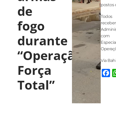
postos 
de
Todos 
fogo
recebe
Adminis
durante
com a
Especi
Operaçõ
“Operação
Via Bahi
Força
F
Total”