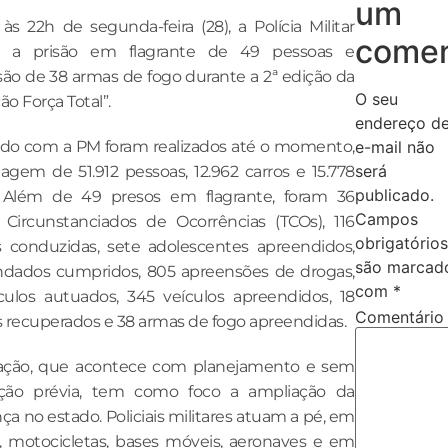
um
às 22h de segunda-feira (28), a Polícia Militar
comen
ou a prisão em flagrante de 49 pessoas e
ão de 38 armas de fogo durante a 2ª edição da
O seu
ão Força Total”.
endereço d
do com a PM foram realizados até o momento,
e-mail não
será
agem de 51.912 pessoas, 12.962 carros e 15.778
publicado.
 Além de 49 presos em flagrante, foram 36
Campos
Circunstanciados de Ocorrências (TCOs), 116
obrigatórios
 conduzidas, sete adolescentes apreendidos,
são marcad
dados cumpridos, 805 apreensões de drogas,
com
*
culos autuados, 345 veículos apreendidos, 18
Comentári
s recuperados e 38 armas de fogo apreendidas.
ação, que acontece com planejamento e sem
ação prévia, tem como foco a ampliação da
ça no estado. Policiais militares atuam a pé, em
s, motocicletas, bases móveis, aeronaves e em