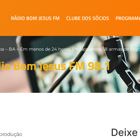
RÁDIO BOM JESUS FM
CLUBE DOS SÓCIOS
PROGRAM
pa – BA
»
Em menos de 24 horas, PM apreende 38 armas de fogo 
io Bom Jesus FM 98.1
Deixe
eprodução