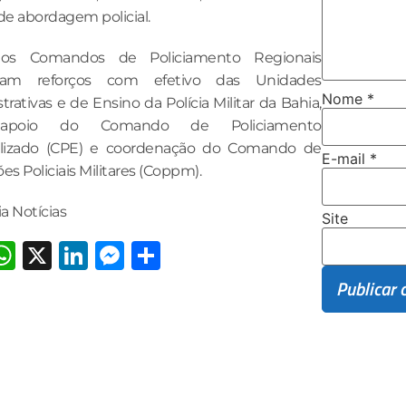
de abordagem policial.
os Comandos de Policiamento Regionais
ram reforços com efetivo das Unidades
Nome
*
trativas e de Ensino da Polícia Militar da Bahia,
poio do Comando de Policiamento
alizado (CPE) e coordenação do Comando de
E-mail
*
es Policiais Militares (Coppm).
a Notícias
Site
acebook
WhatsApp
X
LinkedIn
Messenger
Share