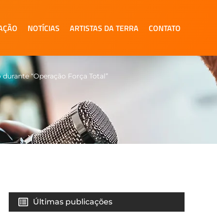
AÇÃO
NOTÍCIAS
ARTISTAS DA TERRA
CONTATO
durante “Operação Força Total”
Últimas publicações