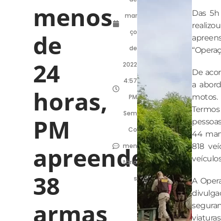
menos
Das 5h 
mar
realiz
ço
de
apreens
de
“Operaç
24
2022
De acor
4:57
a abord
horas,
motos.
PM
Termos 
Sem
PM
pessoas
Co
44 man
apreende
men
818 veí
veículo
tário
38
s
A Oper
divulg
armas
seguran
viatura