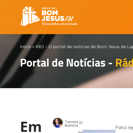
Início
»
RBJ – O portal de notícias de Bom Jesus da La
Portal de Notícias -
Rád
Em
Tamiris
01
Batista
Foto: r
de