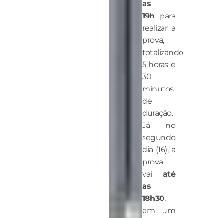
as
19h
para
realizar a
prova,
totalizando
5 horas e
30
minutos
de
duração.
Já no
segundo
dia (16), a
prova
vai
até
as
18h30
,
em um