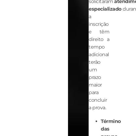
solicitaram
atendim
especializado
duran
a
inscrição
e têm
direito a
tempo
adicional
terão
um
prazo
maior
para
concluir
a prova.
Término
das