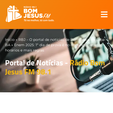
Início
»
RBJ – O portal de notícias de Bom Jesus da Lapa –
BA
»
Enem 2025: 1º dia de prova é no domingo; veja
horários e mais regras
Portal de Notícias -
Rádio Bom
Jesus FM 98.1