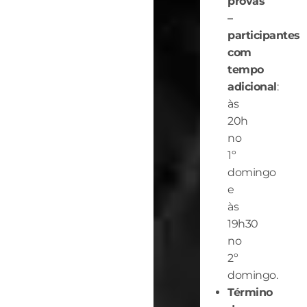
provas
–
participantes
com
tempo
adicional
:
às
20h
no
1º
domingo
e
às
19h30
no
2º
domingo.
Término