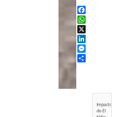
Facebo
Whats
X
LinkedI
Messen
Share
Impactos
do El
Niño: