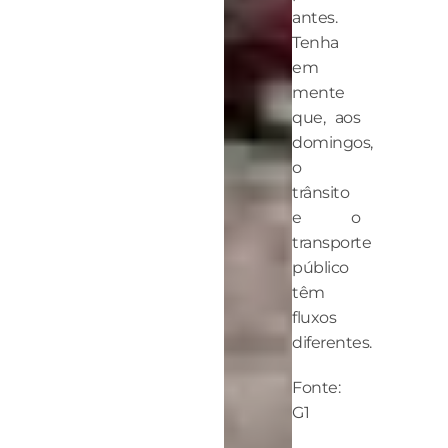
antes.
Tenha
em
mente
que, aos
domingos,
o
trânsito
e o
transporte
público
têm
fluxos
diferentes.
Fonte:
G1