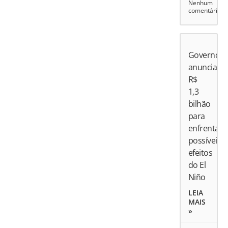
Nenhum
comentário
Governo
anuncia
R$
1,3
bilhão
para
enfrentar
possíveis
efeitos
do El
Niño
LEIA
MAIS
»