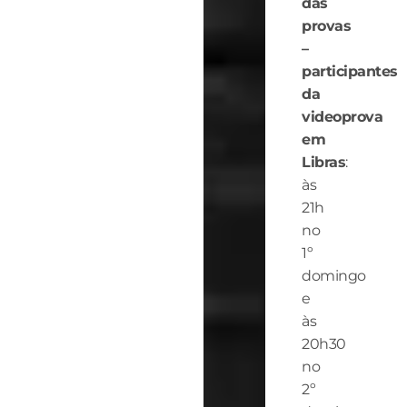
das
provas
–
participantes
da
videoprova
em
Libras
:
às
21h
no
1º
domingo
e
às
20h30
no
2º