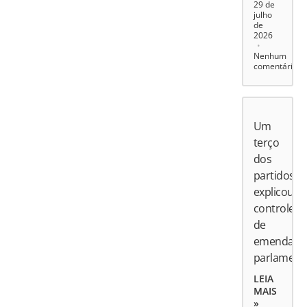
29 de
julho
de
2026
Nenhum
comentário
Um
terço
dos
partidos
explicou
controle
de
emendas
parlament
LEIA
MAIS
»