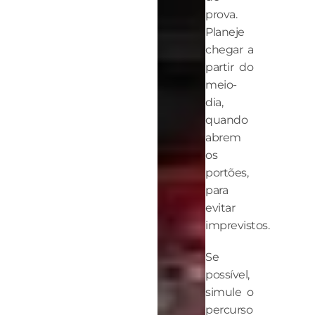
prova.
Planeje
chegar a
partir do
meio-
dia,
quando
abrem
os
portões,
para
evitar
imprevistos.
Se
possível,
simule o
percurso