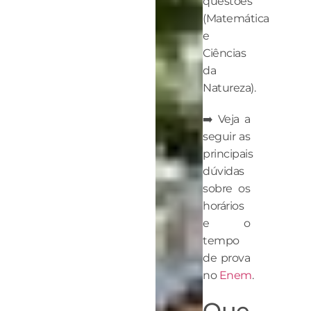
questões
(Matemática
e
Ciências
da
Natureza).
➡️ Veja a
seguir as
principais
dúvidas
sobre os
horários
e o
tempo
de prova
no
Enem
.
Que