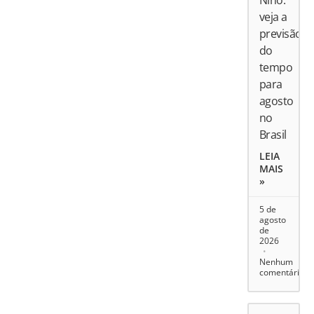
veja a
previsão
do
tempo
para
agosto
no
Brasil
LEIA
MAIS
»
5 de
agosto
de
2026
Nenhum
comentário