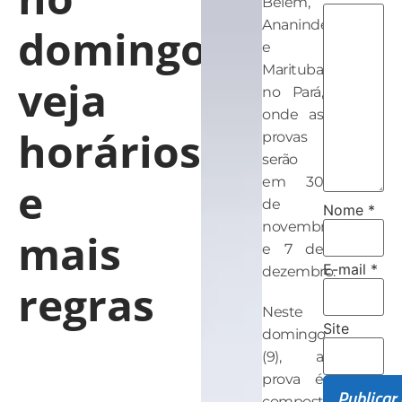
Belém,
Ananindeua
domingo;
e
Marituba,
veja
no Pará,
onde as
horários
provas
serão
e
em 30
de
Nome
*
novembro
mais
e 7 de
E-mail
*
dezembro.
regras
Neste
Site
domingo
(9), a
prova é
composta