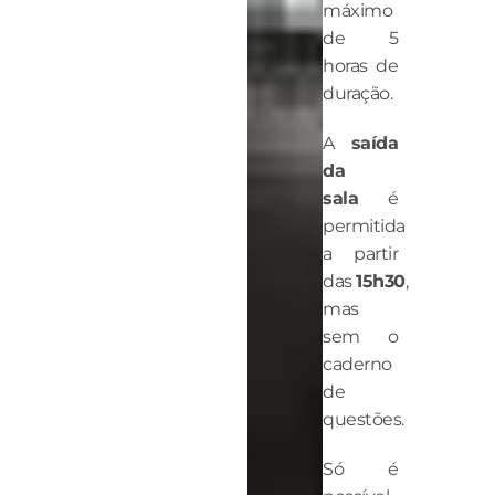
máximo
de 5
horas de
duração.
A
saída
da
sala
é
permitida
a partir
das
15h30
,
mas
sem o
caderno
de
questões.
Só é