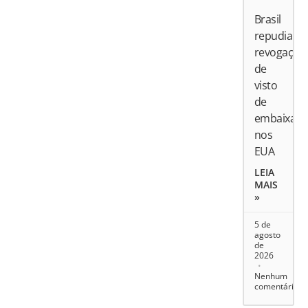
Brasil
repudia
revogação
de
visto
de
embaixado
nos
EUA
LEIA
MAIS
»
5 de
agosto
de
2026
Nenhum
comentário