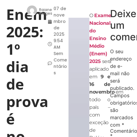
Enem
07 de
Raiane
Deixe
Borges
nove
O
Exame
mbro
um
Nacional
2025:
de
do
comen
2025
Ensino
9:54
1º
Médio
AM
O seu
Sem
(Enem)
endereço
dia
Come
2025
será
de e-
ntário
aplicado
s
mail não
em
9 e
de
será
16 de
publicado.
novembro
em
prova
Campos
todo o
obrigatório
país –
são
é
com
marcados
exceção
com
*
no
de
Comentári
*