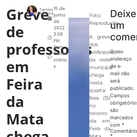
Greve
15 de
Tamiris
Deixe
Batista
junho
Foto:
de
um
Reprodução
de
2022
comen
3:08
A greve
PM
professores
dos
Sem
O seu
professores
Come
endereço
em
ntário
da rede
de e-
s
municipal
mail não
chega
Feira
será
nesta
publicado.
quarta-
da
Campos
feira (15)
obrigatório
no
são
Mata
terceiro
marcados
dia em
com
*
Feira da
chega
Comentári
*
Mata,