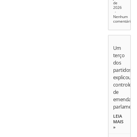
de
2026
Nenhum
comentário
Um
terço
dos
partidos
explicou
controle
de
emendas
parlament
LEIA
MAIS
»