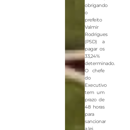
obrigando
o
prefeito
Valmir
Rodrigues
(PSD) a
pagar os
33,24%
determinado.
O chefe
do
Executivo
tem um
prazo de
48 horas
para
sancionar
a lei.