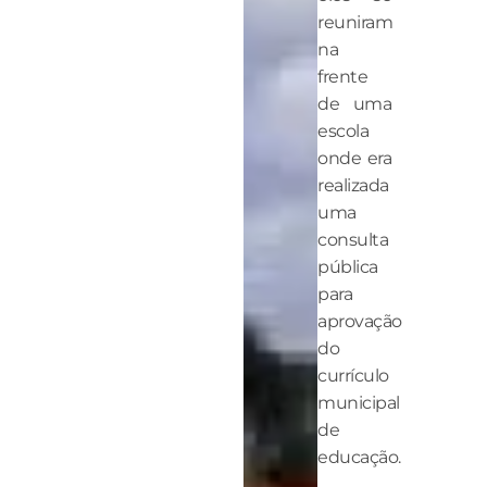
reuniram
na
frente
de uma
escola
onde era
realizada
uma
consulta
pública
para
aprovação
do
currículo
municipal
de
educação.