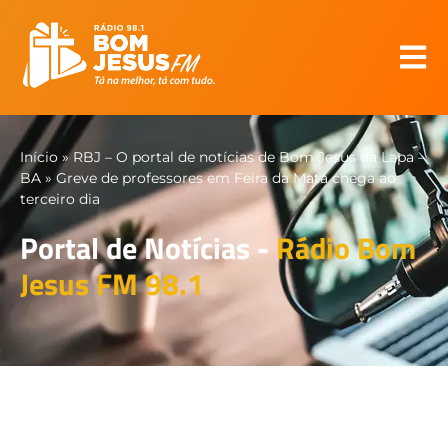
Início
»
RBJ – O portal de notícias de Bom Jesus da Lapa –
BA
»
Greve de professores em Feira da Mata chega ao
terceiro dia
Portal de Notícias -
Rádio Bom
Jesus FM 98.1