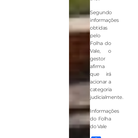
Segundo
informações
obtidas
pelo
Folha do
Vale, o
gestor
afirma
que irá
acionar a
categoria
judicialmente.
Informações
do Folha
do Vale