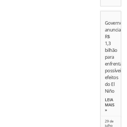
Governo
anuncia
R$
1,3
bilhão
para
enfrentar
possíveis
efeitos
do El
Niño
LEIA
MAIS
»
29 de
julho