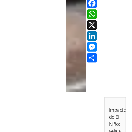
Facebo
Whats
X
LinkedI
Messen
Share
Impactos
do El
Niño:
veja a