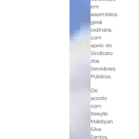
em
assembleia
geral
ordinária,
com
apoio do
Sindicato
dos
Servidores
Públicos.
De
acordo
com
Keeylle
Mabbyan
Silva
Santos,