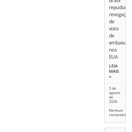
Brasil
repudia
revogação
de
visto
de
embaixado
nos
EUA
LEIA
MAIS
»
5 de
agosto
de
2026
Nenhum
comentário