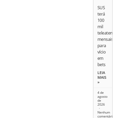
SUS
terá
100
mil
teleatend
mensais
para
vício
em
bets
LEIA
MAIS
»
4 de
agosto
de
2026
Nenhum
comentário