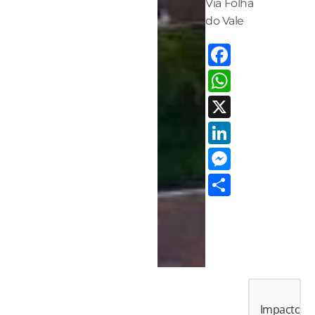
Via Folha
do Vale
Facebo
Whats
X
LinkedI
Messen
Share
Impactos