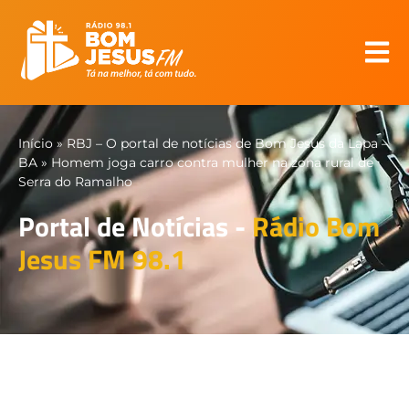
Início
»
RBJ – O portal de notícias de Bom Jesus da Lapa –
BA
»
Homem joga carro contra mulher na zona rural de
Serra do Ramalho
Portal de Notícias -
Rádio Bom
Jesus FM 98.1