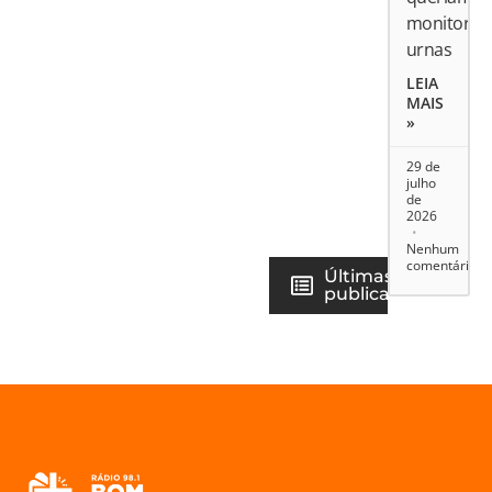
monitorar
urnas
LEIA
MAIS
»
29 de
julho
de
2026
Nenhum
comentário
Últimas
publicações