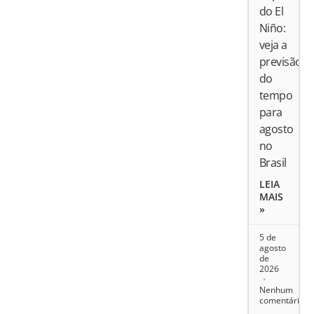
do El
Niño:
veja a
previsão
do
tempo
para
agosto
no
Brasil
LEIA
MAIS
»
5 de
agosto
de
2026
Nenhum
comentário