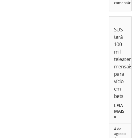
comentário
SUS
terá
100
mil
teleatend
mensais
para
vício
em
bets
LEIA
MAIS
»
4 de
agosto