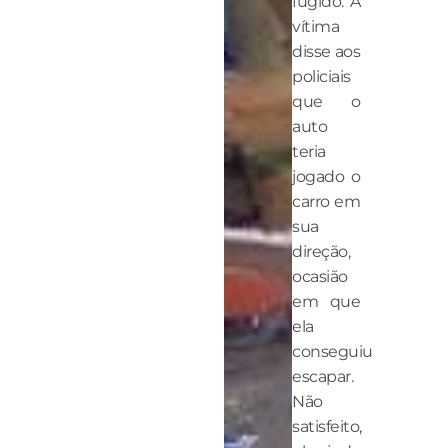
fugido. A
vítima
disse aos
policiais
que o
auto
teria
jogado o
carro em
sua
direção,
ocasião
em que
ela
conseguiu
escapar.
Não
satisfeito,