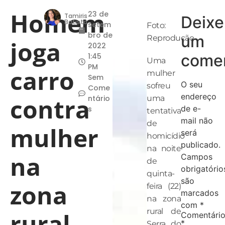
Homem
23 de
Tamiris
Deixe
Batista
setem
Foto:
bro de
um
Reprodução
joga
2022
comen
1:45
Uma
PM
carro
mulher
Sem
O seu
sofreu
Come
endereço
contra
ntário
uma
de e-
s
tentativa
mail não
de
mulher
será
homicídio
publicado.
na noite
na
Campos
de
obrigatório
quinta-
são
zona
feira (22)
marcados
na zona
com
*
rural de
rural
Comentári
*
Serra do