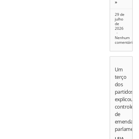
»
29 de
julho
de
2026
Nenhum
comentário
Um
terço
dos
partidos
explicou
controle
de
emendas
parlament
LEIA