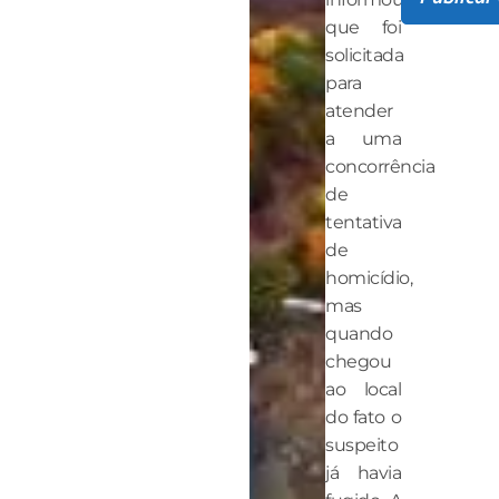
que foi
solicitada
para
atender
a uma
concorrência
de
tentativa
de
homicídio,
mas
quando
chegou
ao local
do fato o
suspeito
já havia