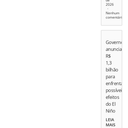
de
2026
Nenhum
comentário
Governo
anuncia
R$
1,3
bilhão
para
enfrentar
possíveis
efeitos
do El
Niño
LEIA
MAIS