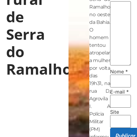
Ramalho,
de
no oeste
da Bahia.
Serra
O
homem
do
tentou
atropelar
a mulher
Ramalho
por volta
Nome
*
das
19h31, na
rua D,
E-mail
*
Agrovila
I. A
Site
Polícia
Militar
(PM)
informou