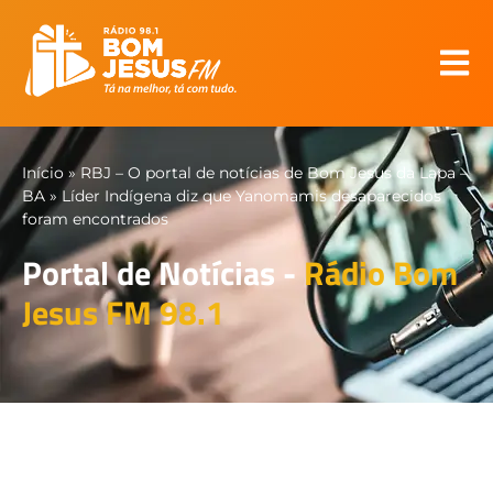
Início
»
RBJ – O portal de notícias de Bom Jesus da Lapa –
BA
»
Líder Indígena diz que Yanomamis desaparecidos
foram encontrados
Portal de Notícias -
Rádio Bom
Jesus FM 98.1