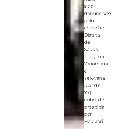
sido
denunciado
pelo
conselho
Distrital
de
Saúde
Indígena
Yanomami
e
Ye’kwana
(Condisi-
YY),
entidade
presidida
por
Hekurari.