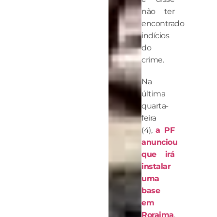
não ter
encontrado
indícios
do
crime.
Na
última
quarta-
feira
(4),
a PF
anunciou
que irá
instalar
uma
base
em
Roraima
,