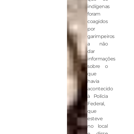
indígenas
foram
coagidos
por
garimpeiros
a não
dar
informações
sobre o
que
havia
acontecido
à Polícia
Federal,
que
esteve
no local
e disse