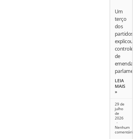
Um
terço
dos
partidos
explicou
controle
de
emendas
parlament
LEIA
MAIS
»
29 de
julho
de
2026
Nenhum
comentário