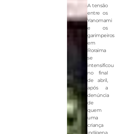
A tensão
entre os
Yanomami
e os
garimpeiros
em
Roraima
se
intensificou
no final
de abril,
após a
denúncia
de
quem
uma
criança
indígena