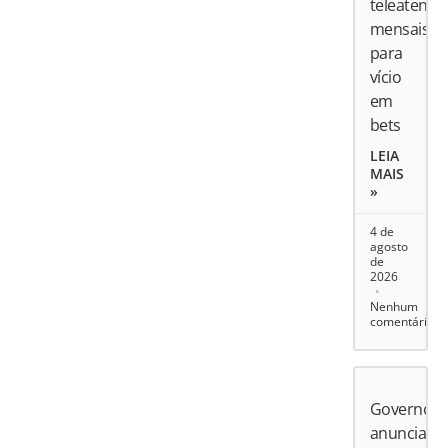
teleatend
mensais
para
vício
em
bets
LEIA
MAIS
»
4 de
agosto
de
2026
Nenhum
comentário
Governo
anuncia