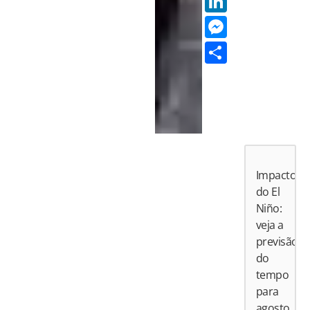
LinkedI
Messen
Share
Impactos
do El
Niño:
veja a
previsão
do
tempo
para
agosto