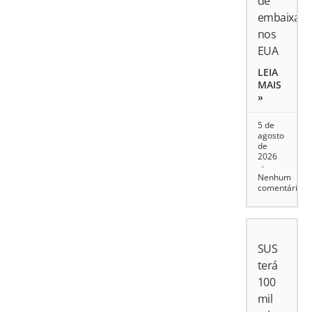
de
embaixado
nos
EUA
LEIA
MAIS
»
5 de
agosto
de
2026
Nenhum
comentário
SUS
terá
100
mil