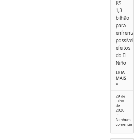
R$
1,3
bilhão
para
enfrentar
possíveis
efeitos
do El
Niño
LEIA
MAIS
»
29 de
julho
de
2026
Nenhum
comentário