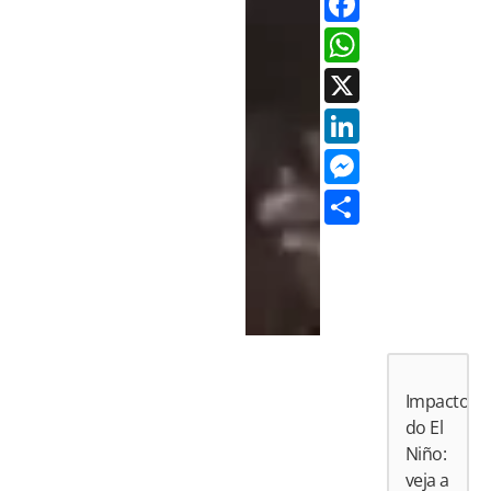
Facebo
Whats
X
LinkedI
Messen
Share
Impactos
do El
Niño:
veja a