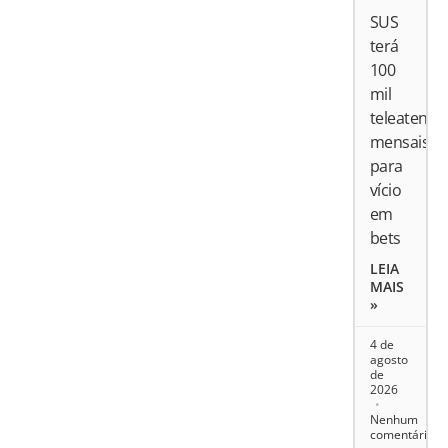
SUS
terá
100
mil
teleatend
mensais
para
vício
em
bets
LEIA
MAIS
»
4 de
agosto
de
2026
Nenhum
comentário