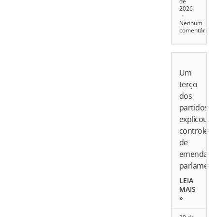
de
2026
Nenhum
comentário
Um
terço
dos
partidos
explicou
controle
de
emendas
parlament
LEIA
MAIS
»