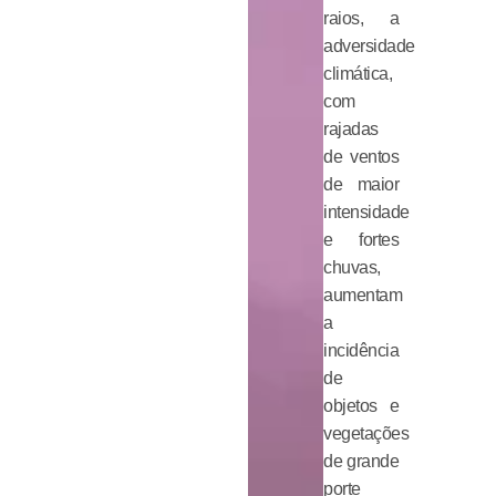
raios, a
adversidade
climática,
com
rajadas
de ventos
de maior
intensidade
e fortes
chuvas,
aumentam
a
incidência
de
objetos e
vegetações
de grande
porte