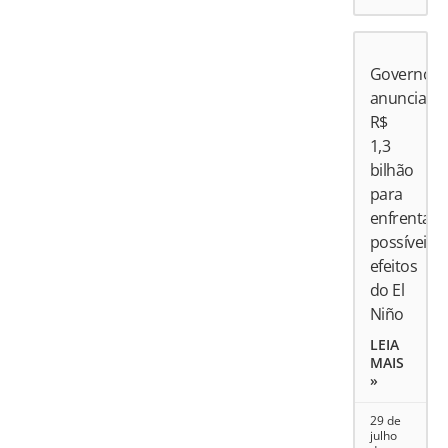
Governo
anuncia
R$
1,3
bilhão
para
enfrentar
possíveis
efeitos
do El
Niño
LEIA
MAIS
»
29 de
julho