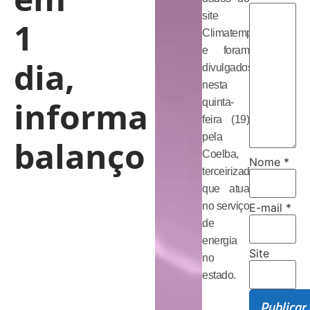
site
1
Climatempo
e foram
dia,
divulgados
nesta
informa
quinta-
feira (19)
pela
balanço
Coelba,
Nome
*
terceirizada
que atua
no serviço
E-mail
*
de
energia
Site
no
estado.