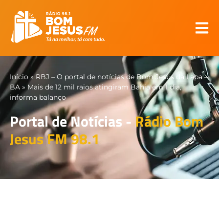
Início
»
RBJ – O portal de notícias de Bom Jesus da Lapa –
BA
»
Mais de 12 mil raios atingiram Bahia em 1 dia,
informa balanço
Portal de Notícias -
Rádio Bom
Jesus FM 98.1