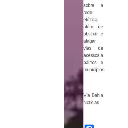
sobre a
rede
elétrica,
além de
obstruir e
alagar
vias de
acessos a
bairros e
municípios.
Via Bahia
Notícias