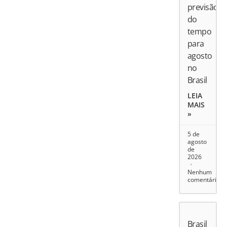
previsão
do
tempo
para
agosto
no
Brasil
LEIA
MAIS
»
5 de
agosto
de
2026
Nenhum
comentário
Brasil