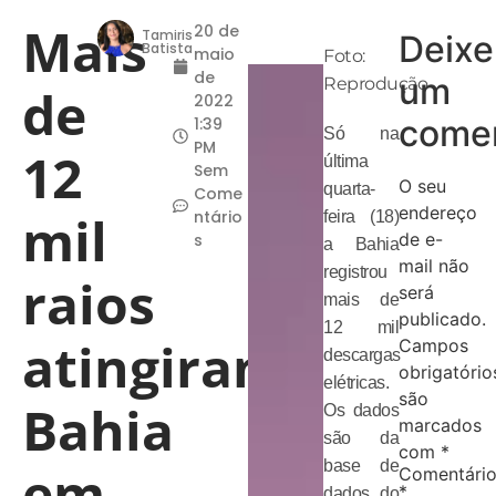
Mais
20 de
Tamiris
Deixe
Batista
maio
Foto:
de
um
Reprodução
de
2022
comen
1:39
Só na
PM
12
última
Sem
O seu
quarta-
Come
endereço
mil
ntário
feira (18)
de e-
s
a Bahia
mail não
registrou
raios
será
mais de
publicado.
12 mil
atingiram
Campos
descargas
obrigatório
elétricas.
são
Bahia
Os dados
marcados
são da
com
*
base de
em
Comentári
*
dados do