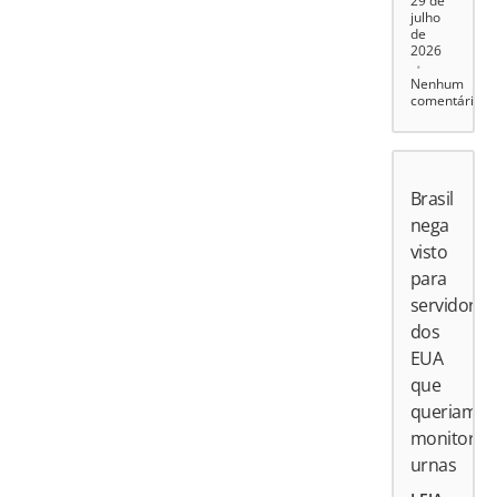
29 de
julho
de
2026
Nenhum
comentário
Brasil
nega
visto
para
servidores
dos
EUA
que
queriam
monitorar
urnas