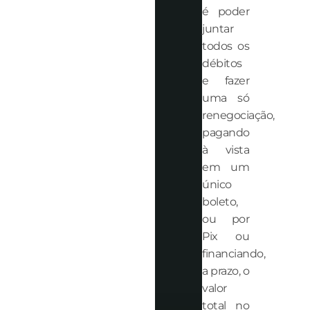
é poder
juntar
todos os
débitos
e fazer
uma só
renegociação,
pagando
à vista
em um
único
boleto,
ou por
Pix ou
financiando,
a prazo, o
valor
total no