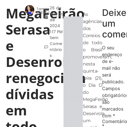
MegaFeirão
26 de
Tamiris
Deixe
Batista
março
As
de
um
agências
Serasa
2024
dos
comen
1:17 PM
Correios
Sem
e
de todo
Come
O seu
ntário
o Brasil
endereço
Desenrola
s
promoveram,
de e-
nesta
mail não
quinta-
renegociam
será
feira (21),
publicado.
o Dia D
dívidas
Campos
do
obrigatório
MegaFeirão
são
em
Serasa e
marcados
Desenrola,
com
*
todo
um
Comentári
*