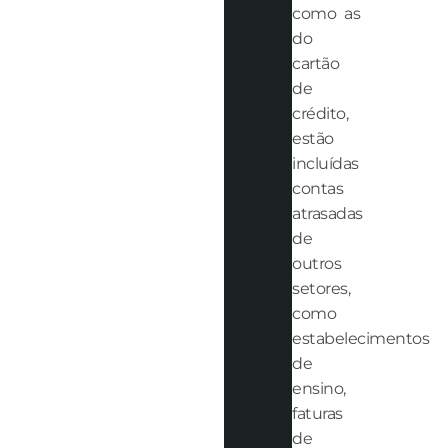
como as
do
cartão
de
crédito,
estão
incluídas
contas
atrasadas
de
outros
setores,
como
estabelecimentos
de
ensino,
faturas
de