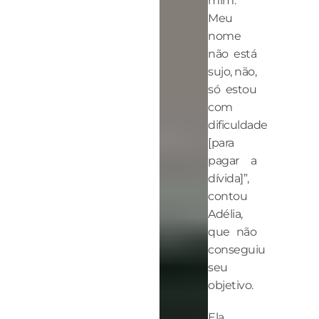
mim.
Meu
nome
não está
sujo, não,
só estou
com
dificuldade
[para
pagar a
dívida]”,
contou
Adélia,
que não
conseguiu
seu
objetivo.
Ela