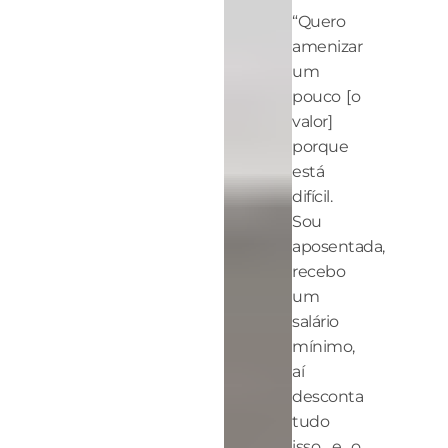
“Quero
amenizar
um
pouco [o
valor]
porque
está
difícil.
Sou
aposentada,
recebo
um
salário
mínimo,
aí
desconta
tudo
isso, e o