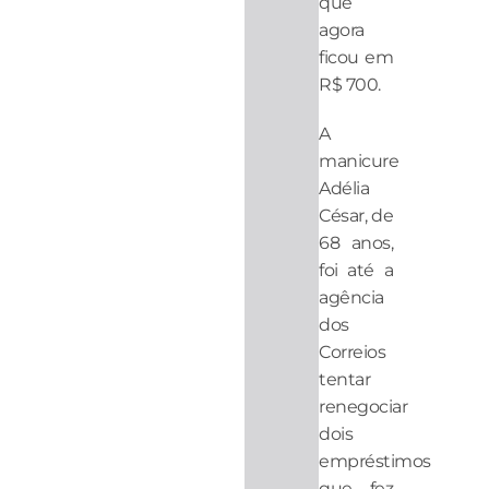
que
agora
ficou em
R$ 700.
A
manicure
Adélia
César, de
68 anos,
foi até a
agência
dos
Correios
tentar
renegociar
dois
empréstimos
que fez