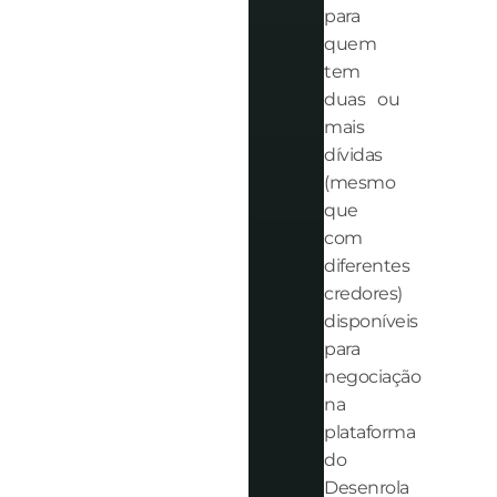
para
quem
tem
duas ou
mais
dívidas
(mesmo
que
com
diferentes
credores)
disponíveis
para
negociação
na
plataforma
do
Desenrola