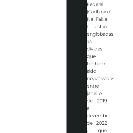
Federal
(CadÚnico).
Na Faixa
1 estão
englobadas
as
dívidas
que
tenham
sido
negativadas
entre
janeiro
de 2019
e
dezembro
de 2022
e que