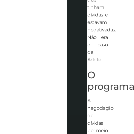
tinham
dívidas e
estavam
negativadas.
Não era
o caso
de
Adélia.
O
program
A
negociação
de
dívidas
por meio