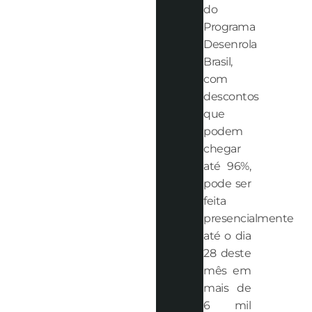
do
Programa
Desenrola
Brasil,
com
descontos
que
podem
chegar
até 96%,
pode ser
feita
presencialmente
até o dia
28 deste
mês em
mais de
6 mil