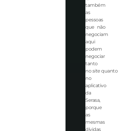
também
as
pessoas
que não
negociam
aqui
podem
negociar
tanto
no
site
quanto
no
aplicativo
da
Serasa,
porque
as
mesmas
dívidas