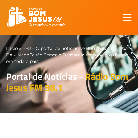
Início
»
RBJ – O portal de notícias de Bom Jesus da Lapa –
BA
»
MegaFeirão Serasa e Desenrola renegociam dívidas
em todo o país
Portal de Notícias -
Rádio Bom
Jesus FM 98.1