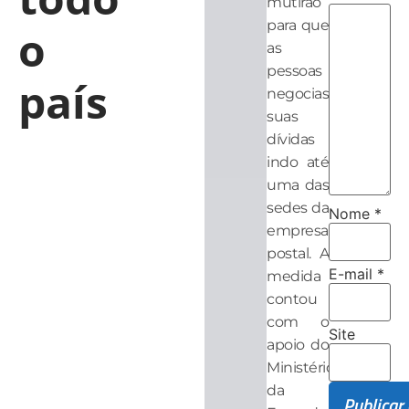
mutirão
para que
o
as
pessoas
país
negociassem
suas
dívidas
indo até
uma das
sedes da
Nome
*
empresa
postal. A
E-mail
*
medida
contou
com o
Site
apoio do
Ministério
da