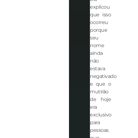
explicou
que isso
ocorreu
porque
seu
nome
ainda
não
estava
negativado
e que o
mutirão
de hoje
era
exclusivo
para
pessoas
que