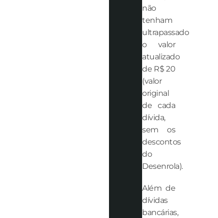
não
tenham
ultrapassado
o valor
atualizado
de R$ 20
(valor
original
de cada
dívida,
sem os
descontos
do
Desenrola).
Além de
dívidas
bancárias,