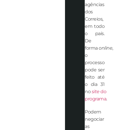
agências
dos
Correios,
em todo
o país.
De
forma
online
,
o
processo
pode ser
feito até
o dia 31
no
site
do
programa
.
Podem
negociar
as