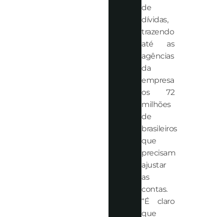
de
dívidas,
trazendo
até as
agências
da
empresa
os 72
milhões
de
brasileiros
que
precisam
ajustar
as
contas.
“É claro
que