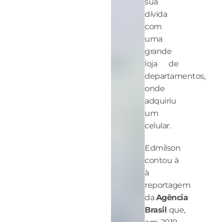
sua
dívida
com
uma
grande
loja de
departamentos,
onde
adquiriu
um
celular.
Edmilson
contou à
à
reportagem
da
Agência
Brasil
que,