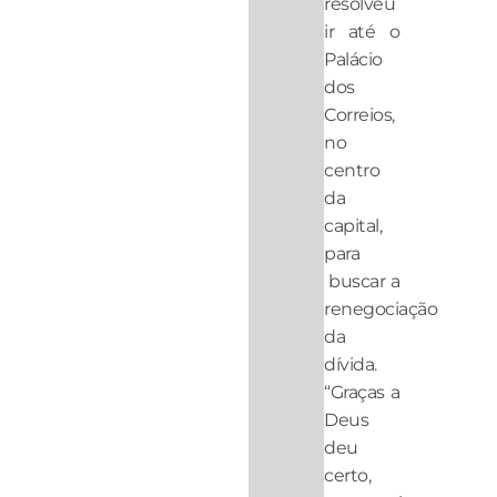
resolveu
ir até o
Palácio
dos
Correios,
no
centro
da
capital,
para
buscar a
renegociação
da
dívida.
“Graças a
Deus
deu
certo,