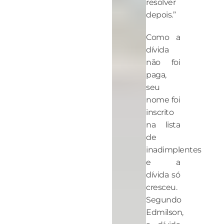
resolver
depois.”
Como a
dívida
não foi
paga,
seu
nome foi
inscrito
na lista
de
inadimplentes
e a
dívida só
cresceu.
Segundo
Edmilson,