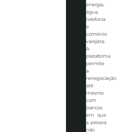
energia,
água,
telefonia
e
comércio
varejista.
A
plataforma
permite
a
renegociação
até
mesmo
com
bancos
em que
a pessoa
não