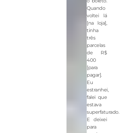
o boleto.
Quando
voltei lá
[na loja],
tinha
três
parcelas
de R$
400
[para
pagar].
Eu
estranhei,
falei que
estava
superfaturado.
E deixei
para