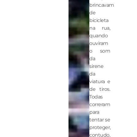
brincavam
de
bicicleta
na rua,
quando
ouviram
o som
da
sirene
da
viatura e
de tiros.
Todas
correram
para
tentar se
proteger,
contudo,