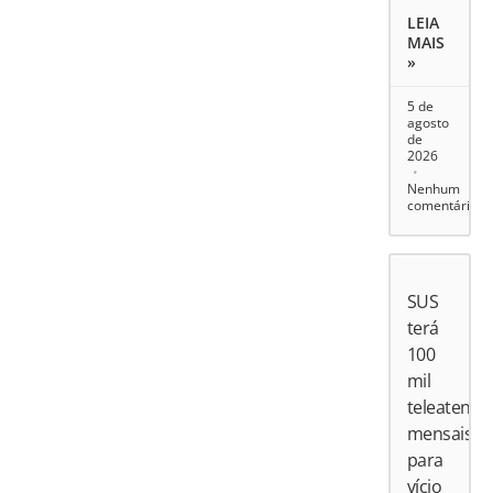
LEIA
MAIS
»
5 de
agosto
de
2026
Nenhum
comentário
SUS
terá
100
mil
teleatend
mensais
para
vício