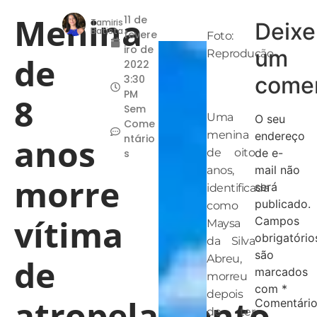
Menina
11 de
Tamiris
Deixe
Batista
fevere
Foto:
iro de
um
Reprodução
de
2022
comen
3:30
PM
8
Sem
Uma
O seu
Come
menina
endereço
anos
ntário
de oito
de e-
s
mail não
anos,
morre
será
identificada
publicado.
como
vítima
Campos
Maysa
obrigatório
da Silva
são
de
Abreu,
marcados
morreu
com
*
depois
atropelamento
Comentári
de ter
*