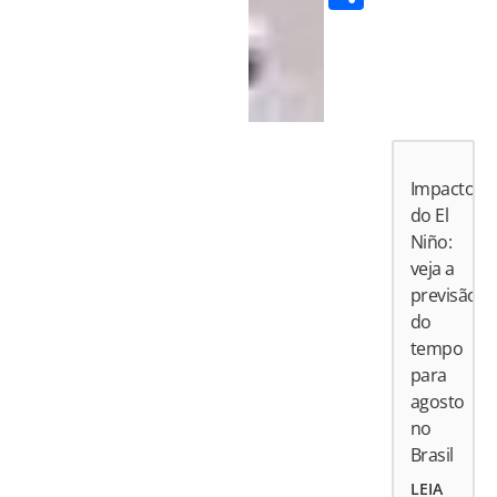
Impactos
do El
Niño:
veja a
previsão
do
tempo
para
agosto
no
Brasil
LEIA