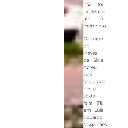
não foi
localizado,
até o
momento.
O corpo
de
Maysa
da Silva
Abreu
será
sepultado
nesta
sexta-
feira (11),
em Luís
Eduardo
Magalhães.