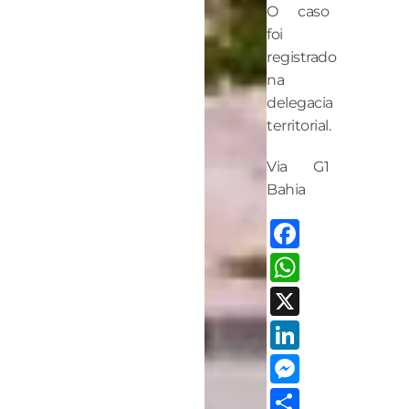
O caso
foi
registrado
na
delegacia
territorial.
Via G1
Bahia
Facebo
Whats
X
LinkedI
Messen
Share