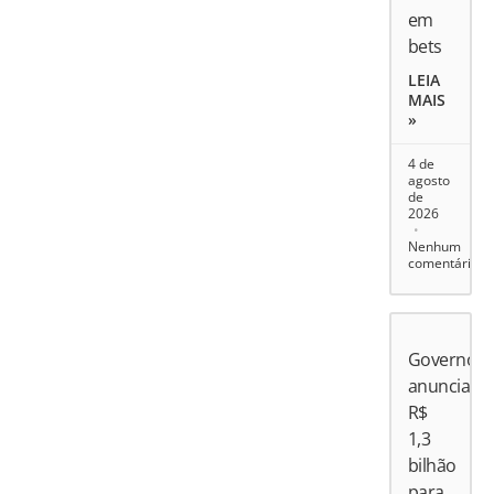
em
bets
LEIA
MAIS
»
4 de
agosto
de
2026
Nenhum
comentário
Governo
anuncia
R$
1,3
bilhão
para