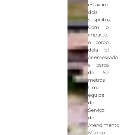
estavam
dois
suspeitos.
Com o
impacto,
o corpo
dela foi
arremessado
a cerca
de 50
metros.
Uma
equipe
do
Serviço
de
Atendimento
Médico