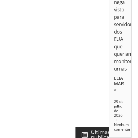
nega
visto
para
servidores
dos
EUA
que
queriam
monitorar
urnas
LEIA
MAIS
»
29 de
julho
de
2026
Nenhum
comentário
Últimas
publicações