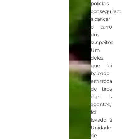
policiais
conseguiram
alcançar
o carro
dos
suspeitos.
Um
deles,
que foi
baleado
em troca
de tiros
com os
agentes,
foi
levado à
Unidade
de