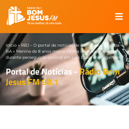
Início
»
RBJ – O portal de notícias de Bom Jesus da Lapa –
BA
»
Menina de 8 anos morre vítima de atropelamento
durante perseguição policial em Luís Eduardo Magalhães
Portal de Notícias -
Rádio Bom
Jesus FM 98.1