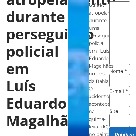
sofrido
durante
atropelamento
durante
perseguição
uma
perseguição
policial
policial
em Luís
Eduardo
em
Magalhães,
Nome
*
no oeste
Luís
da Bahia.
O
E-mail
*
Eduardo
acidente
aconteceu
Site
na
Magalhães
quinta-
feira (10),
no bairro