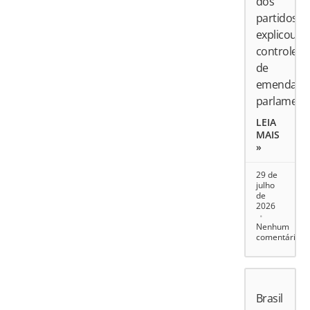
dos
partidos
explicou
controle
de
emendas
parlament
LEIA
MAIS
»
29 de
julho
de
2026
Nenhum
comentário
Brasil