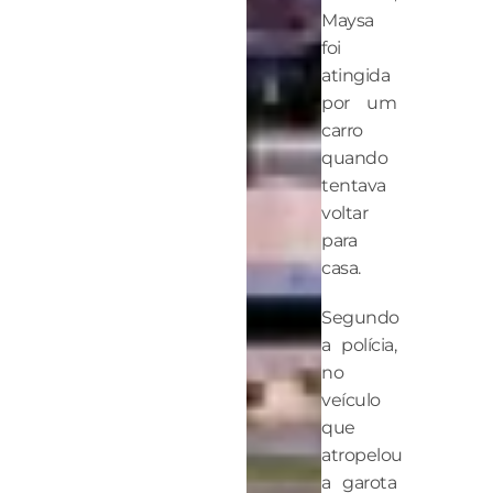
Maysa
foi
atingida
por um
carro
quando
tentava
voltar
para
casa.
Segundo
a polícia,
no
veículo
que
atropelou
a garota