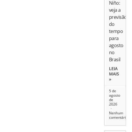
Niño:
veja a
previsão
do
tempo
para
agosto
no
Brasil
LEIA
MAIS
»
5 de
agosto
de
2026
Nenhum
comentário