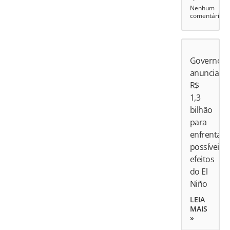
Nenhum
comentário
Governo
anuncia
R$
1,3
bilhão
para
enfrentar
possíveis
efeitos
do El
Niño
LEIA
MAIS
»