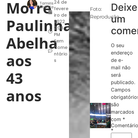
Morre
24 de
Tamiris
Deixe
Batista
fevere
Foto:
iro de
um
Reprodução
Paulinha
2022
comen
2:00
PM
Abelha
Sem
O seu
Come
endereço
aos
ntário
de e-
s
mail não
43
será
publicado.
anos
Campos
obrigatório
são
marcados
com
*
Comentári
*