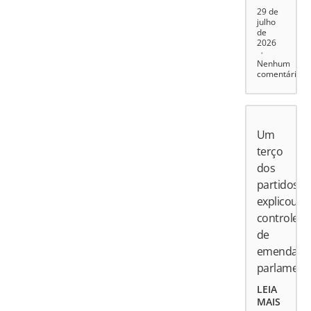
29 de
julho
de
2026
Nenhum
comentário
Um
terço
dos
partidos
explicou
controle
de
emendas
parlament
LEIA
MAIS