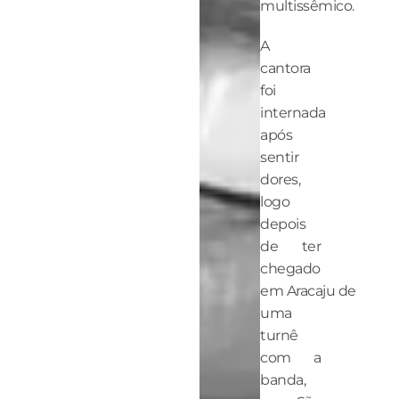
multissêmico.
A
cantora
foi
internada
após
sentir
dores,
logo
depois
de ter
chegado
em Aracaju de
uma
turnê
com a
banda,