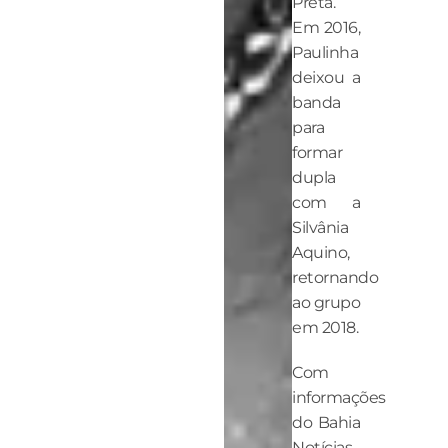
Preta.
Em 2016,
Paulinha
deixou a
banda
para
formar
dupla
com a
Silvânia
Aquino,
retornando
ao grupo
em 2018.
Com
informações
do Bahia
Notícias