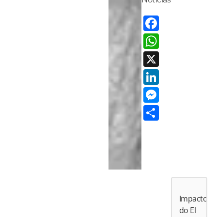
Facebo
Whats
X
LinkedI
Messen
Share
Impactos
do El