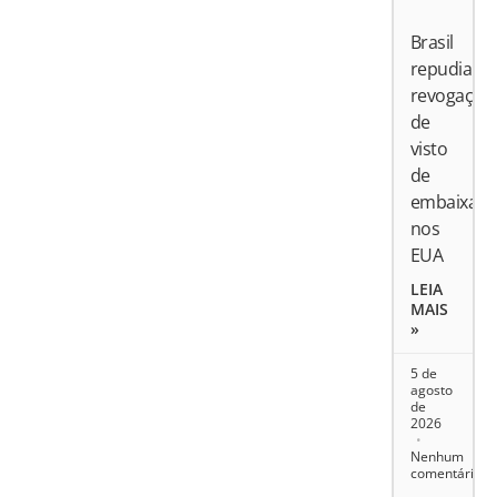
Brasil
repudia
revogação
de
visto
de
embaixado
nos
EUA
LEIA
MAIS
»
5 de
agosto
de
2026
Nenhum
comentário