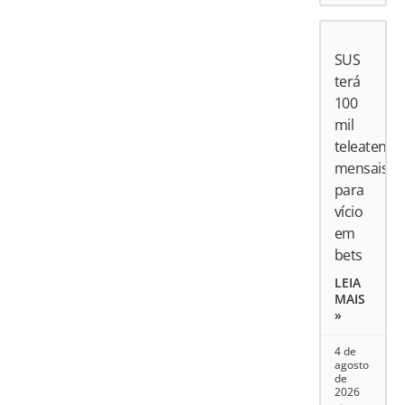
SUS
terá
100
mil
teleatend
mensais
para
vício
em
bets
LEIA
MAIS
»
4 de
agosto
de
2026