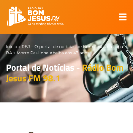
Início
»
RBJ – O portal de notícias de Bom Jesus da Lapa –
BA
»
Morre Paulinha Abelha aos 43 anos
Portal de Notícias -
Rádio Bom
Jesus FM 98.1