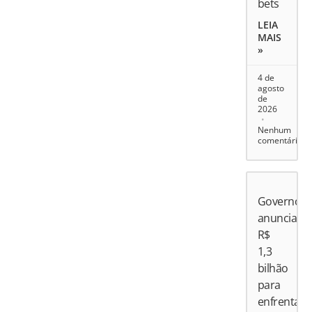
bets
LEIA
MAIS
»
4 de
agosto
de
2026
Nenhum
comentário
Governo
anuncia
R$
1,3
bilhão
para
enfrentar