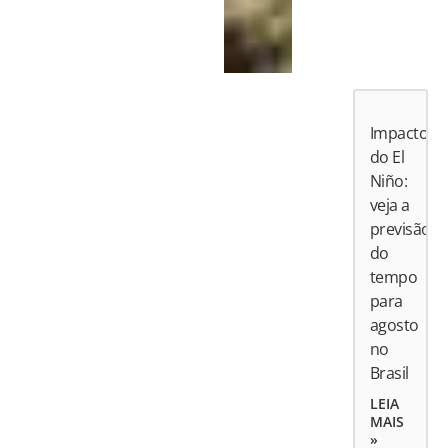
Impactos
do El
Niño:
veja a
previsão
do
tempo
para
agosto
no
Brasil
LEIA
MAIS
»