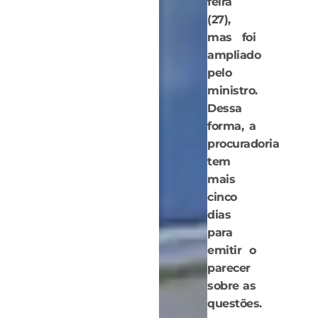
feira
(27),
mas foi
ampliado
pelo
ministro.
Dessa
forma, a
procuradoria
tem
mais
cinco
dias
para
emitir o
parecer
sobre as
questões.