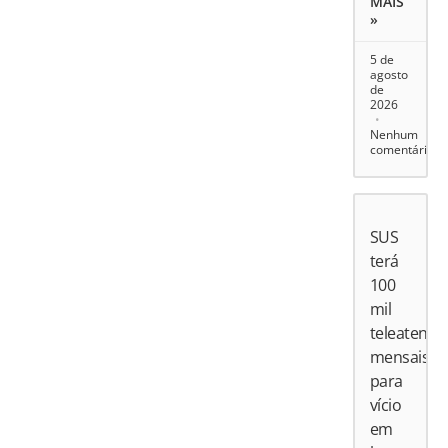
MAIS
»
5 de
agosto
de
2026
Nenhum
comentário
SUS
terá
100
mil
teleatend
mensais
para
vício
em