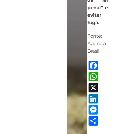
da lei
penal” e
evitar
fuga.
Fonte:
Agencia
Brasil
Facebo
Whats
X
LinkedI
Messen
Share