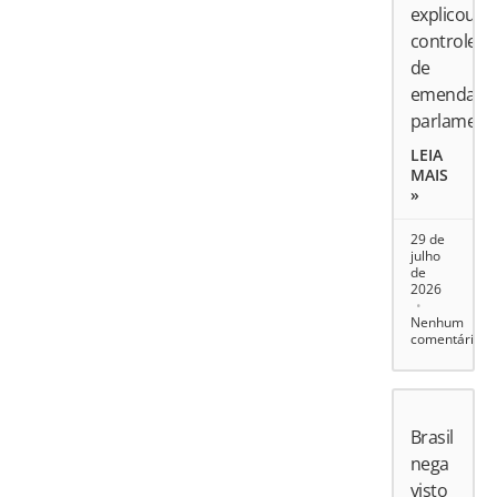
explicou
controle
de
emendas
parlament
LEIA
MAIS
»
29 de
julho
de
2026
Nenhum
comentário
Brasil
nega
visto