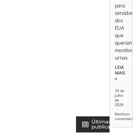
para
servidores
dos
EUA
que
queriam
monitorar
urnas
LEIA
MAIS
»
29 de
julho
de
2026
Nenhum
comentário
Últimas
publicações