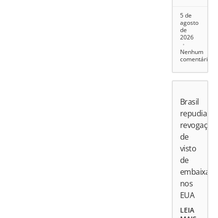
5 de
agosto
de
2026
Nenhum
comentário
Brasil
repudia
revogação
de
visto
de
embaixado
nos
EUA
LEIA