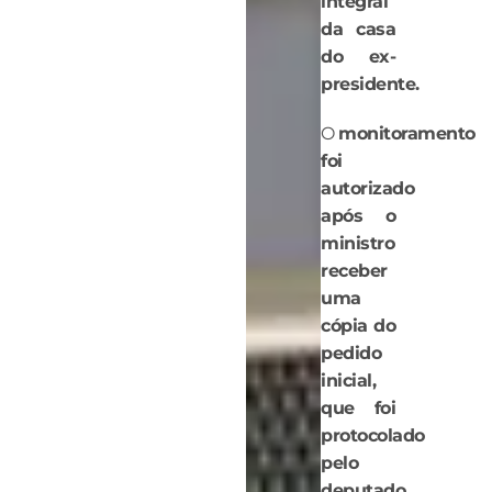
integral
da casa
do ex-
presidente.
O
monitoramento
foi
autorizado
após o
ministro
receber
uma
cópia do
pedido
inicial,
que foi
protocolado
pelo
deputado