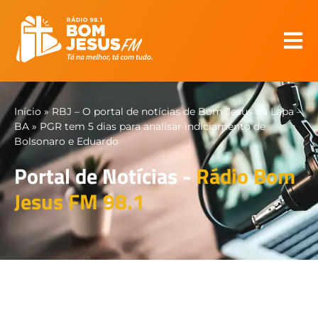
Início
»
RBJ – O portal de notícias de Bom Jesus da Lapa –
BA
»
PGR tem 5 dias para analisar indiciamento de
Bolsonaro e Eduardo
Portal de Notícias -
Rádio Bom
Jesus FM 98.1