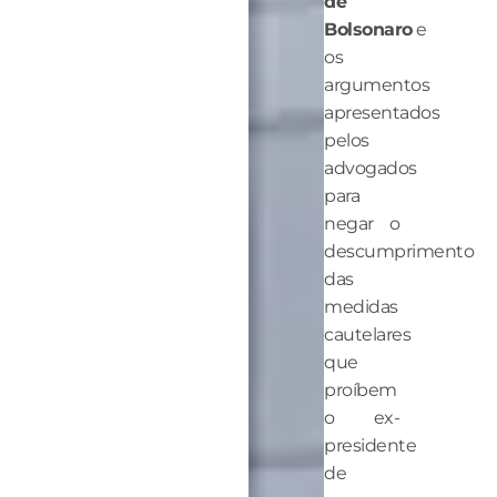
de
Bolsonaro
e
os
argumentos
apresentados
pelos
advogados
para
negar o
descumprimento
das
medidas
cautelares
que
proíbem
o ex-
presidente
de