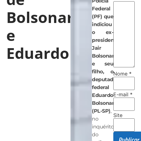
Polícia
Federal
Bolsonaro
(PF) que
indiciou
e
o ex-
presidente
Eduardo
Jair
Bolsonaro
e seu
filho, o
Nome
*
deputado
federal
E-mail
*
Eduardo
Bolsonaro
(PL-SP)
,
Site
no
inquérito
do