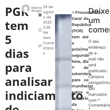
PGR
28 de
Raiane
Deixe
Borges
agost
A
Procuradoria-
o de
um
Geral da
tem
2025
República
comen
2:38
(PGR)
PM
5
tem até
Sem
O seu
Come
a
endereço
dias
ntário
próxima
de e-
s
segunda-
mail não
feira, dia
para
será
1° de
publicado.
setembro,
analisar
Campos
para se
obrigatório
manifestar
são
indiciamento
sobre o
marcados
relatório
com
*
de
da
Comentári
*