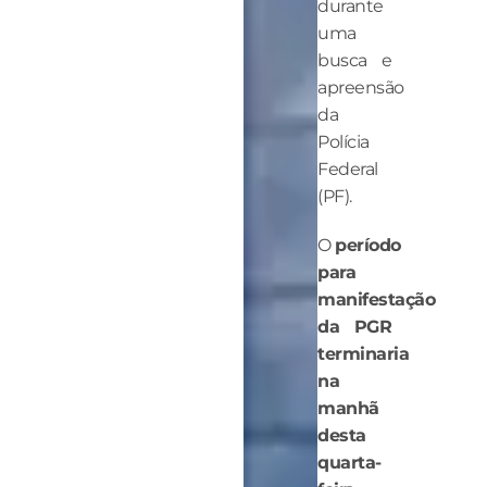
durante
uma
busca e
apreensão
da
Polícia
Federal
(PF).
O
período
para
manifestação
da PGR
terminaria
na
manhã
desta
quarta-