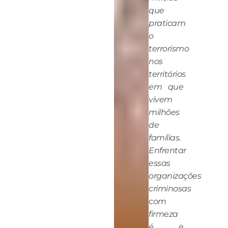
que
praticam
o
terrorismo
nos
territórios
em que
vivem
milhões
de
famílias.
Enfrentar
essas
organizações
criminosas
com
firmeza
é, e