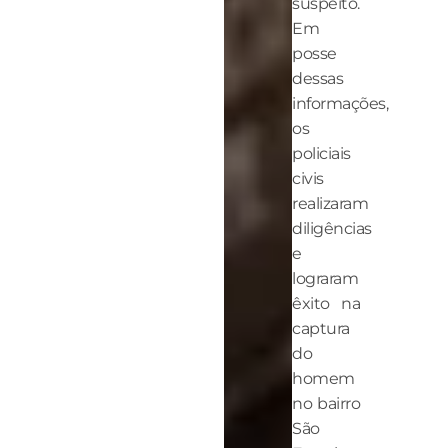
suspeito.
Em
posse
dessas
informações,
os
policiais
civis
realizaram
diligências
e
lograram
êxito na
captura
do
homem
no bairro
São