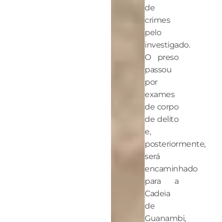
de
crimes
pelo
investigado.
O preso
passou
por
exames
de corpo
de delito
e,
posteriormente,
será
encaminhado
para a
Cadeia
de
Guanambi,