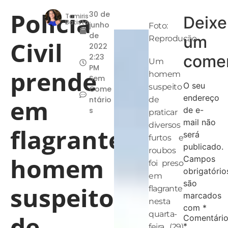
Polícia
30 de
Tamiris
Deixe
Batista
junho
Foto:
de
um
Reprodução
Civil
2022
comen
2:23
Um
PM
prende
homem
Sem
O seu
suspeito
Come
endereço
em
ntário
de
de e-
s
praticar
mail não
diversos
flagrante
será
furtos e
publicado.
roubos
homem
Campos
foi preso
obrigatório
em
são
suspeito
flagrante
marcados
nesta
com
*
quarta-
de
Comentári
*
feira (29)