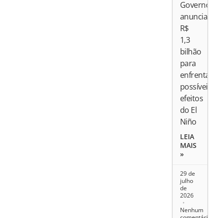
Governo
anuncia
R$
1,3
bilhão
para
enfrentar
possíveis
efeitos
do El
Niño
LEIA
MAIS
»
29 de
julho
de
2026
Nenhum
comentário