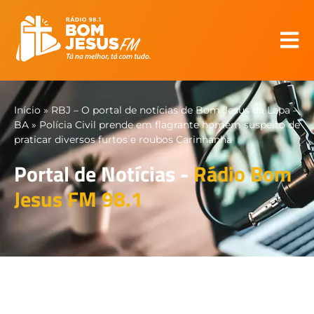
Início
»
RBJ – O portal de notícias de Bom Jesus da Lapa –
BA
»
Polícia Civil prende em flagrante homem suspeito de
praticar diversos furtos e roubos Carinhanha
Portal de Notícias -
Rádio Bom
Jesus FM 98.1