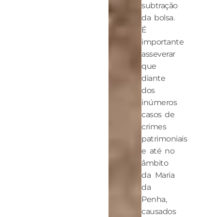
subtração
da bolsa.
É
importante
asseverar
que
diante
dos
inúmeros
casos de
crimes
patrimoniais
e até no
âmbito
da Maria
da
Penha,
causados