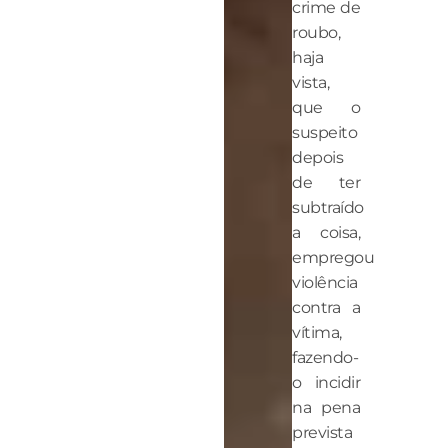
crime de
roubo,
haja
vista,
que o
suspeito
depois
de ter
subtraído
a coisa,
empregou
violência
contra a
vítima,
fazendo-
o incidir
na pena
prevista