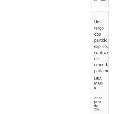
Um
terço
dos
partidos
explicou
controle
de
emendas
parlament
LEIA
MAIS
»
29 de
julho
de
2026