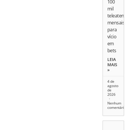
100
mil
teleatend
mensais
para
vício
em
bets
LEIA
MAIS
»
4 de
agosto
de
2026
Nenhum
comentário