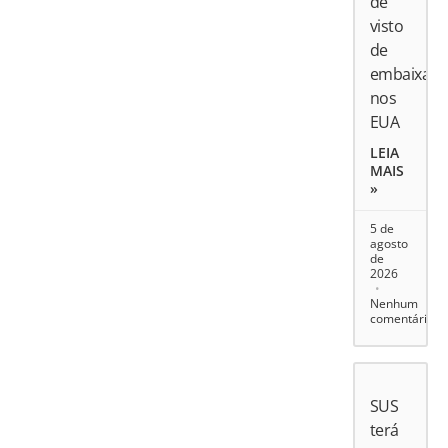
de
visto
de
embaixado
nos
EUA
LEIA
MAIS
»
5 de
agosto
de
2026
Nenhum
comentário
SUS
terá