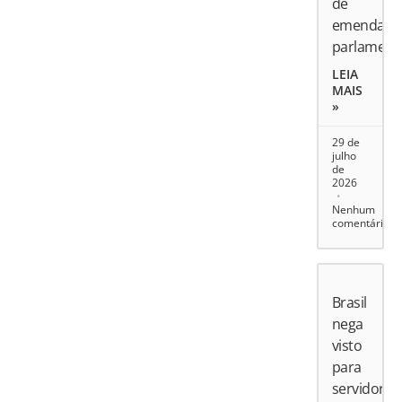
de
emendas
parlament
LEIA
MAIS
»
29 de
julho
de
2026
Nenhum
comentário
Brasil
nega
visto
para
servidores