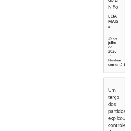
do El
Niño
LEIA
MAIS
»
29 de
julho
de
2026
Nenhum
comentário
Um
terço
dos
partidos
explicou
controle