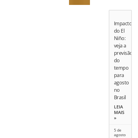
Impactos
do El
Niño:
veja a
previsão
do
tempo
para
agosto
no
Brasil
LEIA
MAIS
»
5 de
agosto