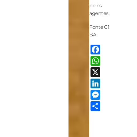
pelos
agentes.
Fonte:G1
BA
Facebo
Whats
X
LinkedI
Messen
Share