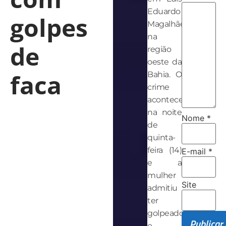
Eduardo
golpes
Magalhães,
na
de
região
oeste da
faca
Bahia. O
crime
aconteceu
na noite
Nome
*
de
quinta-
feira (14)
E-mail
*
e a
mulher
Site
admitiu
ter
golpeado
o