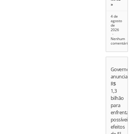
»
4 de
agosto
de
2026
Nenhum
comentário
Governo
anuncia
R$
1,3
bilhão
para
enfrentar
possíveis
efeitos