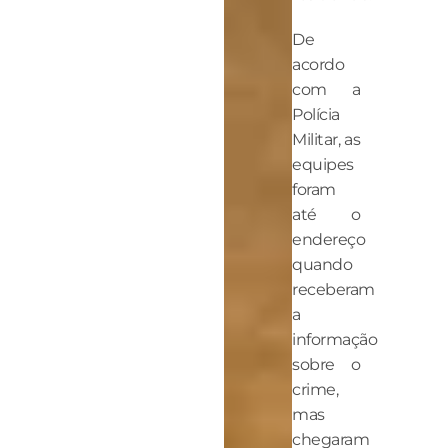
De
acordo
com a
Polícia
Militar, as
equipes
foram
até o
endereço
quando
receberam
a
informação
sobre o
crime,
mas
chegaram