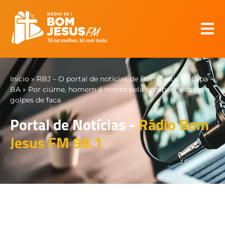
Início
»
RBJ – O portal de notícias de Bom Jesus da Lapa –
BA
»
Por ciúme, homem é morto pela companheira com
golpes de faca
Portal de Notícias -
Rádio Bom
Jesus FM 98.1