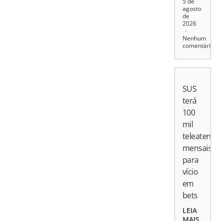
5 de
agosto
de
2026
Nenhum
comentário
SUS
terá
100
mil
teleatend
mensais
para
vício
em
bets
LEIA
MAIS