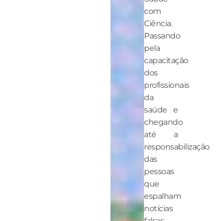
com
Ciência.
Passando
pela
capacitação
dos
profissionais
da
saúde e
chegando
até a
responsabilização
das
pessoas
que
espalham
notícias
falsas.