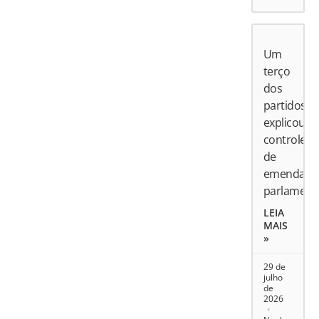
Um
terço
dos
partidos
explicou
controle
de
emendas
parlament
LEIA
MAIS
»
29 de
julho
de
2026