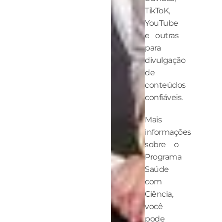
TikToK,
YouTube
e outras
para
divulgação
de
conteúdos
confiáveis.
Mais
informações
sobre o
Programa
Saúde
com
Ciência,
você
pode