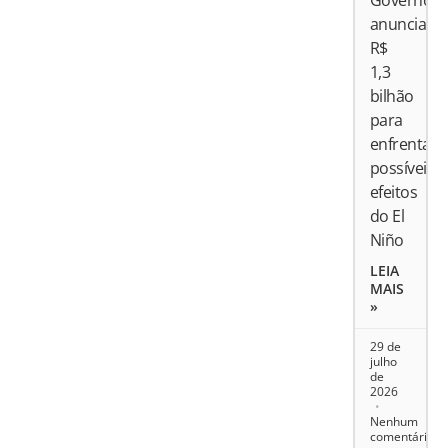
Governo
anuncia
R$
1,3
bilhão
para
enfrentar
possíveis
efeitos
do El
Niño
LEIA
MAIS
»
29 de
julho
de
2026
Nenhum
comentário