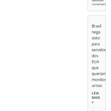
Nenhum
comentário
Brasil
nega
visto
para
servidores
dos
EUA
que
queriam
monitorar
urnas
LEIA
MAIS
»