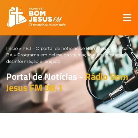
Início
»
RBJ – O portal de notícias de Bom Jesus da Lapa –
BA
»
Programa em defesa da vacinação e de combate à
desinformação é lançado
Portal de Notícias -
Rádio Bom
Jesus FM 98.1