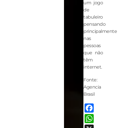
um jogo
de
tabuleiro
pensando
principalmente
nas
pessoas
que não
têm
internet.
Fonte:
Agencia
Brasil
Facebo
Whats