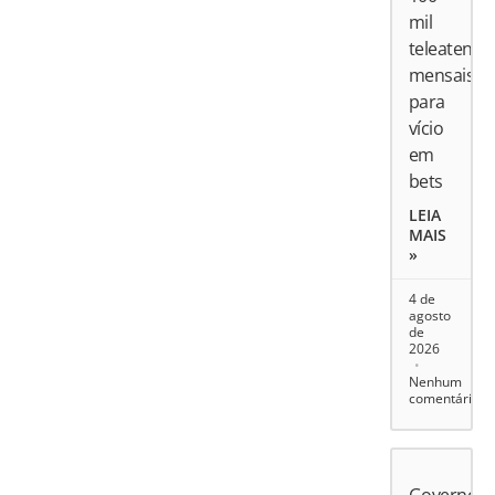
mil
teleatend
mensais
para
vício
em
bets
LEIA
MAIS
»
4 de
agosto
de
2026
Nenhum
comentário