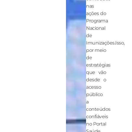
nas
ações do
Programa
Nacional
de
Imunizações.Isso,
por meio
de
estratégias
que vão
desde o
acesso
público
a
conteúdos
confiáveis
no Portal
Saúde