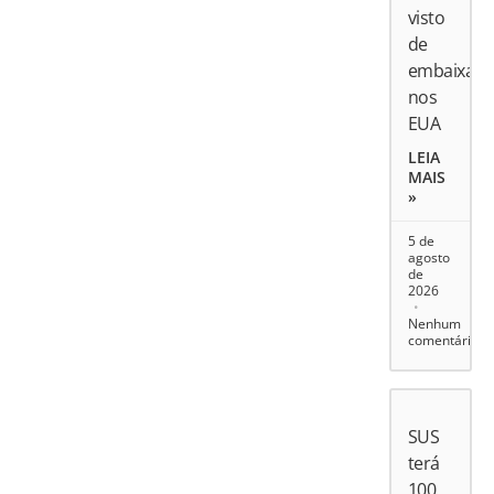
visto
de
embaixado
nos
EUA
LEIA
MAIS
»
5 de
agosto
de
2026
Nenhum
comentário
SUS
terá
100