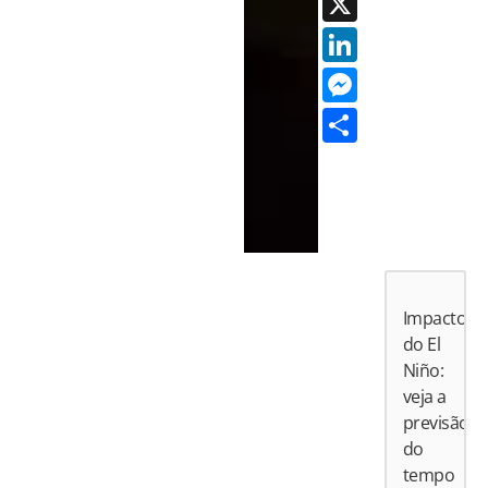
X
LinkedI
Messen
Share
Impactos
do El
Niño:
veja a
previsão
do
tempo