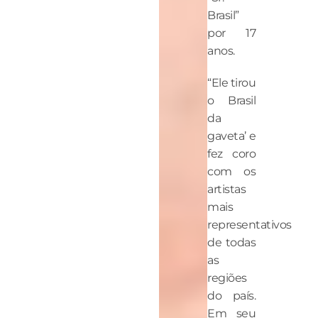
Brasil”
por 17
anos.
“Ele tirou
o Brasil
da
gaveta’ e
fez coro
com os
artistas
mais
representativos
de todas
as
regiões
do país.
Em seu