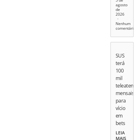
5 de
agosto
de
2026
Nenhum
comentário
SUS
terá
100
mil
teleatend
mensais
para
vício
em
bets
LEIA
MAIS