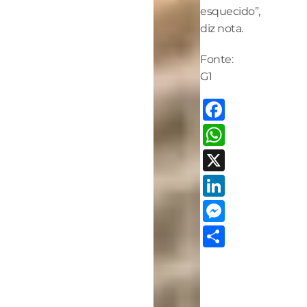
esquecido”,
diz nota.
Fonte:
G1
Facebo
Whats
X
LinkedI
Messen
Share