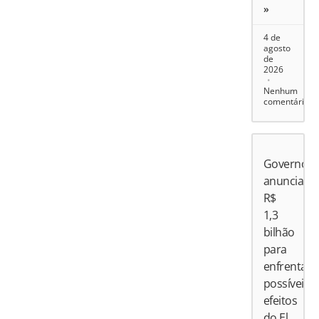
»
4 de
agosto
de
2026
Nenhum
comentário
Governo
anuncia
R$
1,3
bilhão
para
enfrentar
possíveis
efeitos
do El