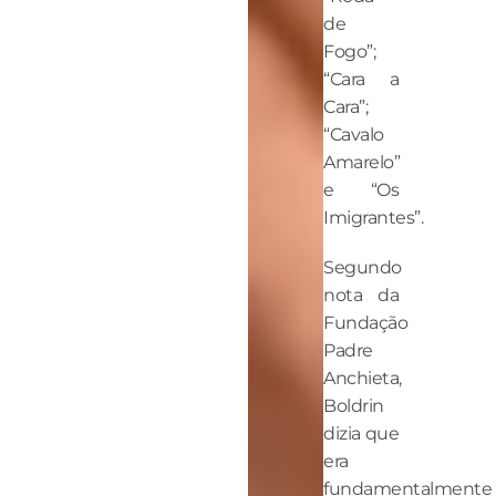
de
Fogo”;
“Cara a
Cara”;
“Cavalo
Amarelo”
e “Os
Imigrantes”.
Segundo
nota da
Fundação
Padre
Anchieta,
Boldrin
dizia que
era
fundamentalmente