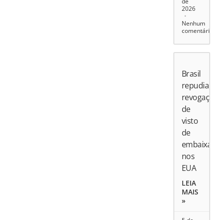
de
2026
Nenhum
comentário
Brasil
repudia
revogação
de
visto
de
embaixado
nos
EUA
LEIA
MAIS
»