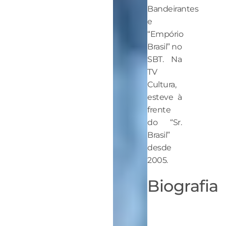
Bandeirantes
e
“Empório
Brasil” no
SBT. Na
TV
Cultura,
esteve à
frente
do “Sr.
Brasil”
desde
2005.
Biografia