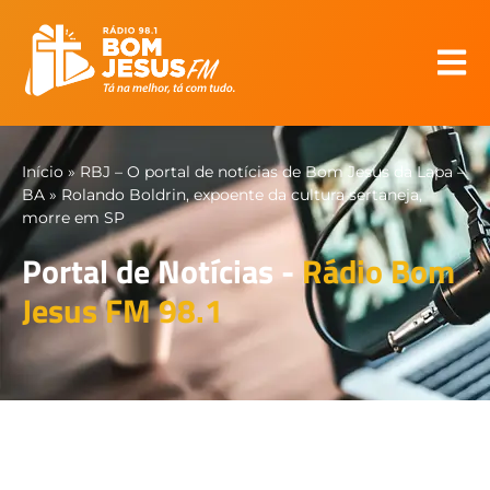
Início
»
RBJ – O portal de notícias de Bom Jesus da Lapa –
BA
»
Rolando Boldrin, expoente da cultura sertaneja,
morre em SP
Portal de Notícias -
Rádio Bom
Jesus FM 98.1