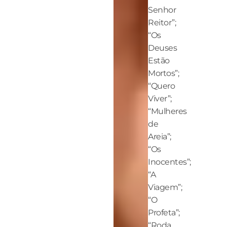
Senhor
Reitor”;
“Os
Deuses
Estão
Mortos”;
“Quero
Viver”;
“Mulheres
de
Areia”;
“Os
Inocentes”;
“A
Viagem”;
“O
Profeta”;
“Roda