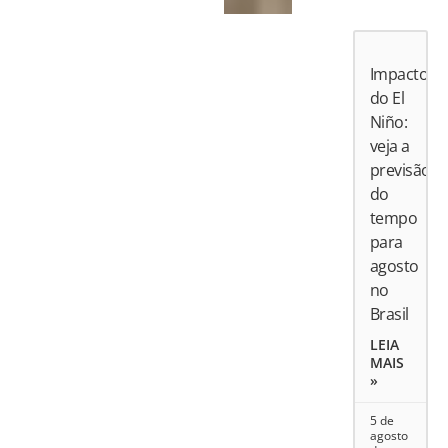
Impactos
do El
Niño:
veja a
previsão
do
tempo
para
agosto
no
Brasil
LEIA
MAIS
»
5 de
agosto