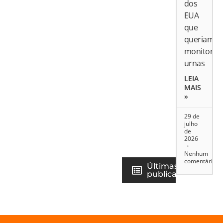
dos
EUA
que
queriam
monitorar
urnas
LEIA
MAIS
»
29 de
julho
de
2026
Nenhum
comentário
Últimas
publicações