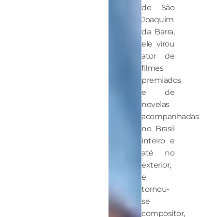
de São
Joaquim
da Barra,
ele virou
ator de
filmes
premiados
e de
novelas
acompanhadas
no Brasil
inteiro e
até no
exterior,
e
tornou-
se
compositor,