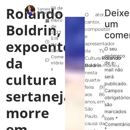
Rolando
09 de
Tamiris
Deixe
Batista
nove
O ator,
mbro
um
cantor,
Boldrin,
de
compositor
comen
2022
e
5:19
expoente
apresentador
PM
O seu
Sem
da TV
endereço
da
Come
Cultura
Rolando
de e-
ntário
Boldrin
morreu
s
mail não
nesta
cultura
será
quarta-
publicado.
feira (9)
sertaneja,
Campos
aos 86
obrigatório
anos, em
são
morre
São
marcados
Paulo. A
com
*
em
causa da
Comentári
*