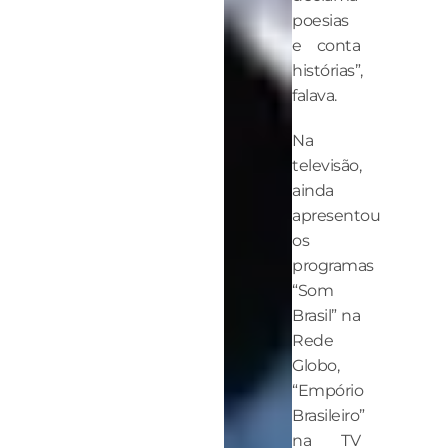
poesias
e conta
histórias”,
falava.
Na
televisão,
ainda
apresentou
os
programas
“Som
Brasil” na
Rede
Globo,
“Empório
Brasileiro”
na TV