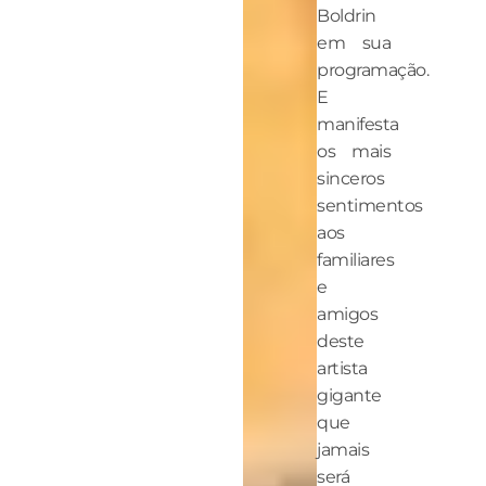
Boldrin
em sua
programação.
E
manifesta
os mais
sinceros
sentimentos
aos
familiares
e
amigos
deste
artista
gigante
que
jamais
será