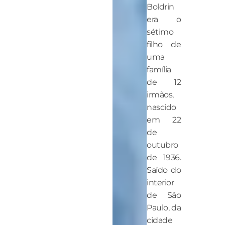
Boldrin
era o
sétimo
filho de
uma
família
de 12
irmãos,
nascido
em 22
de
outubro
de 1936.
Saído do
interior
de São
Paulo, da
cidade