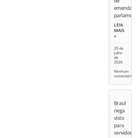
de
emendas
parlament
LEIA
MAIS
»
29 de
julho
de
2026
Nenhum
comentário
Brasil
nega
visto
para
servidores