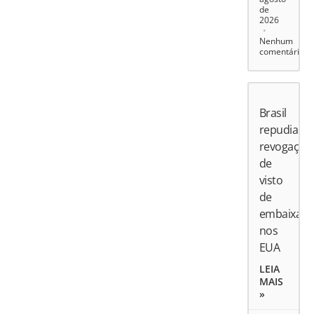
de
2026
Nenhum
comentário
Brasil
repudia
revogação
de
visto
de
embaixado
nos
EUA
LEIA
MAIS
»