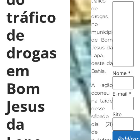
tráfico
de
tráfico
drogas,
no
de
município
de Bom
drogas
Jesus da
Lapa,
em
oeste da
Bahia.
Nome
*
Bom
A ação
ocorreu
E-mail
*
Jesus
na tarde
desse
Site
sábado
da
dia (21)
de
outubro,