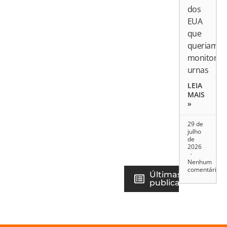
dos
EUA
que
queriam
monitorar
urnas
LEIA
MAIS
»
29 de
julho
de
2026
Nenhum
comentário
Últimas
publicações