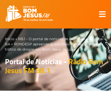
Início
»
RBJ – O portal de notícias de Bom Jesus da Lapa –
BA
»
RONDESP apreende quase meio milhão de reais do
tráfico de drogas em Bom Jesus da Lapa
Portal de Notícias -
Rádio Bom
Jesus FM 98.1