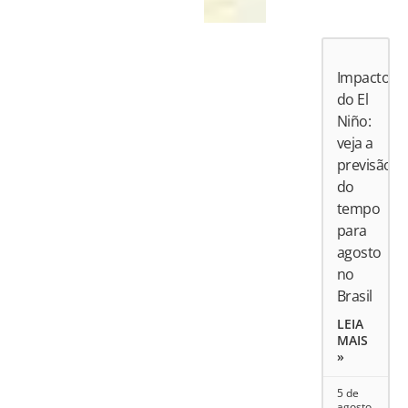
Impactos
do El
Niño:
veja a
previsão
do
tempo
para
agosto
no
Brasil
LEIA
MAIS
»
5 de
agosto