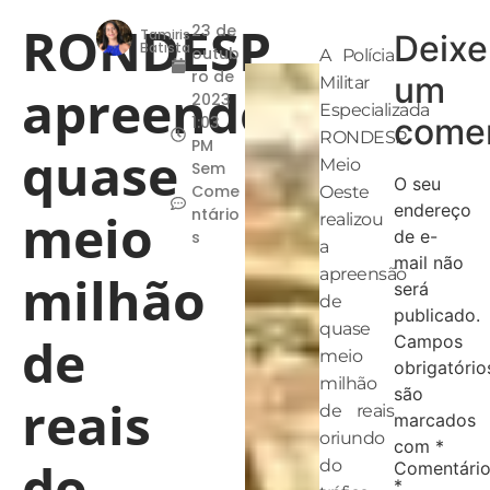
RONDESP
23 de
Tamiris
Deixe
Batista
outub
A Polícia
ro de
um
Militar
apreende
2023
Especializada
comen
1:03
RONDESP
PM
quase
Meio
Sem
O seu
Come
Oeste
endereço
meio
ntário
realizou
de e-
s
a
mail não
apreensão
milhão
será
de
publicado.
quase
de
Campos
meio
obrigatório
milhão
são
reais
de reais
marcados
oriundo
com
*
do
do
Comentári
*