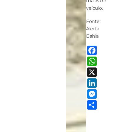
malas do
veículo.
Fonte:
Alerta
Bahia
Facebo
Whats
X
LinkedI
Messen
Share