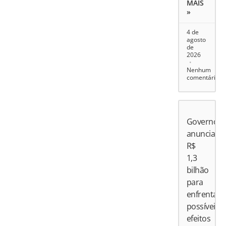
MAIS
»
4 de
agosto
de
2026
Nenhum
comentário
Governo
anuncia
R$
1,3
bilhão
para
enfrentar
possíveis
efeitos