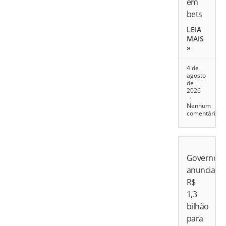
em
bets
LEIA
MAIS
»
4 de
agosto
de
2026
Nenhum
comentário
Governo
anuncia
R$
1,3
bilhão
para