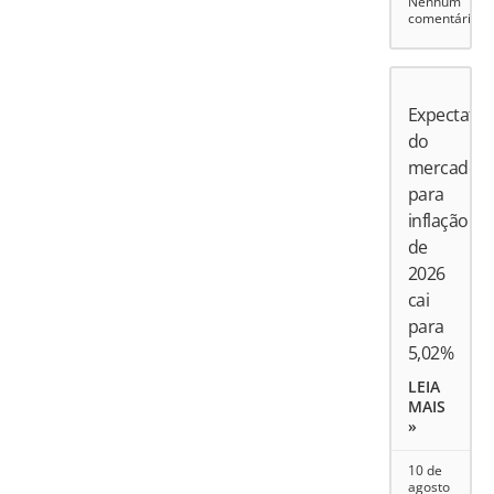
Nenhum
comentário
Expectativ
do
mercado
para
inflação
de
2026
cai
para
5,02%
LEIA
MAIS
»
10 de
agosto