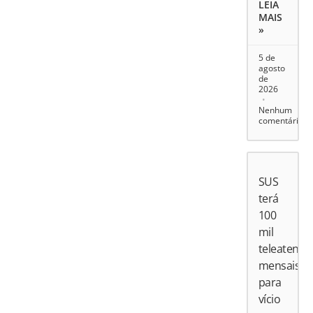
LEIA
MAIS
»
5 de
agosto
de
2026
Nenhum
comentário
SUS
terá
100
mil
teleatend
mensais
para
vício