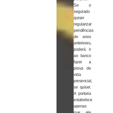
Se o
segurado
quiser
regularizar
pendências
de anos
anteriores,
poderá ir
ao banco
fazer a
prova de
vida
presencial,
se quiser.
A portaria
estabelece
apenas
que ele