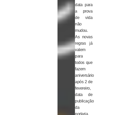
data para
a prova
de vida
não
mudou.
As novas
regras já
valem
para
todos que
fazem
aniversário
após 2 de
fevereiro,
data de
publicação
da
portaria.