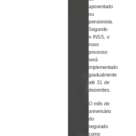
aposentado
ou
pensionista.
Segundo
o INSS, o
novo
processo
será
implementado
gradualmente
até 31 de
dezembro.
O mês de
aniversário
do
segurado
como