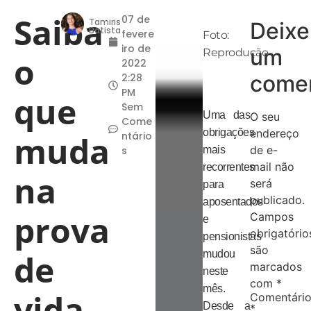
Saiba
07 de
Tamiris
Deixe
Batista
fevere
Foto:
iro de
um
Reprodução
o
2022
comen
2:28
PM
que
Sem
Uma das
O seu
Come
obrigações
endereço
muda
ntário
de e-
s
mais
mail não
recorrentes
na
será
para
publicado.
aposentados
prova
Campos
e
obrigatório
pensionistas
são
de
mudou
marcados
neste
com
*
mês.
vida
Comentári
Desde a
*