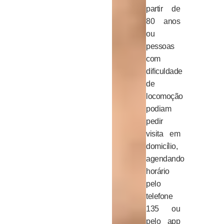
partir de
80 anos
ou
pessoas
com
dificuldade
de
locomoção
podiam
pedir
visita em
domicílio,
agendando
horário
pelo
telefone
135 ou
pelo app