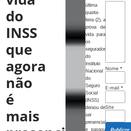
última
do
quarta-
feira (2), a
INSS
prova de
vida para
os
que
segurados
do
agora
Instituto
Nome
*
Nacional
não
do
Seguro
E-mail
*
é
Social
(INSS)
Site
deixou de
mais
ser
presencial
e passou