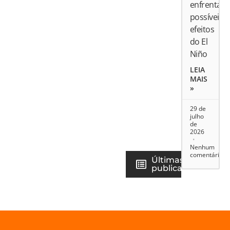
enfrentar
possíveis
efeitos
do El
Niño
LEIA
MAIS
»
29 de
julho
de
2026
Nenhum
comentário
Últimas
publicações