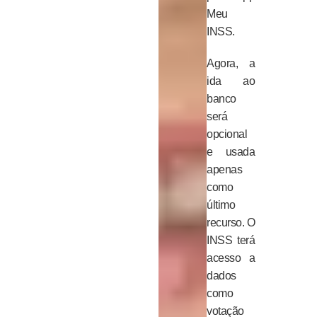
Meu
INSS.
Agora, a
ida ao
banco
será
opcional
e usada
apenas
como
último
recurso. O
INSS terá
acesso a
dados
como
votação