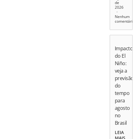
de
2026
Nenhum
comentário
Impactos
do El
Niño:
veja a
previsão
do
tempo
para
agosto
no
Brasil
LEIA
MAIS