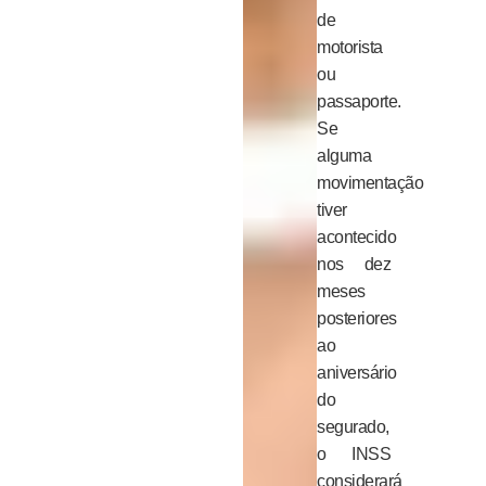
de
motorista
ou
passaporte.
Se
alguma
movimentação
tiver
acontecido
nos dez
meses
posteriores
ao
aniversário
do
segurado,
o INSS
considerará