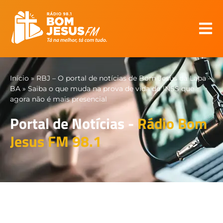
Início
»
RBJ – O portal de notícias de Bom Jesus da Lapa –
BA
»
Saiba o que muda na prova de vida do INSS que
agora não é mais presencial
Portal de Notícias -
Rádio Bom
Jesus FM 98.1