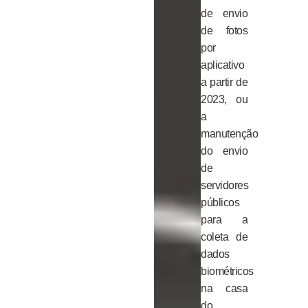
de envio
de fotos
por
aplicativo
a partir de
2023, ou
a
manutenção
do envio
de
servidores
públicos
para a
coleta de
dados
biométricos
na casa
do