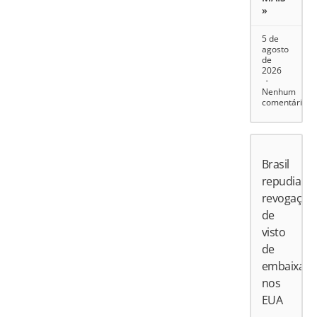
»
5 de
agosto
de
2026
Nenhum
comentário
Brasil
repudia
revogação
de
visto
de
embaixado
nos
EUA