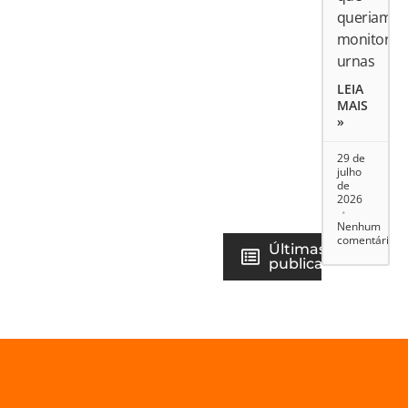
queriam
monitorar
urnas
LEIA
MAIS
»
29 de
julho
de
2026
Nenhum
comentário
Últimas
publicações