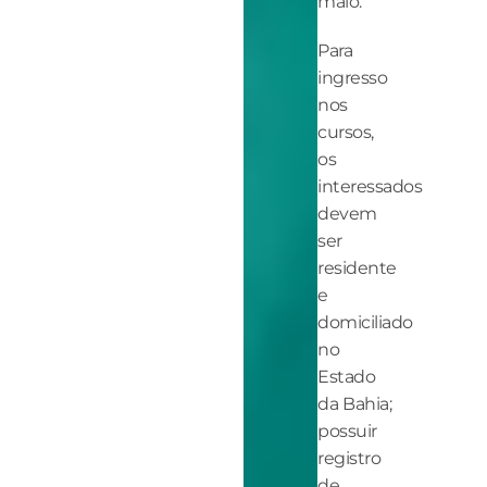
maio.
Para
ingresso
nos
cursos,
os
interessados
devem
ser
residente
e
domiciliado
no
Estado
da Bahia;
possuir
registro
de