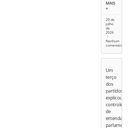
MAIS
»
29 de
julho
de
2026
Nenhum
comentário
Um
terço
dos
partidos
explicou
controle
de
emendas
parlament