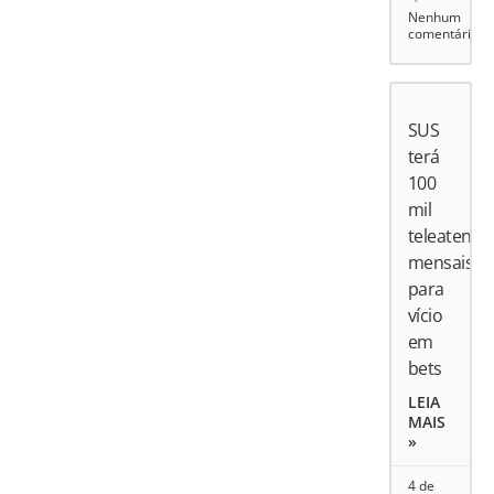
Nenhum
comentário
SUS
terá
100
mil
teleatend
mensais
para
vício
em
bets
LEIA
MAIS
»
4 de