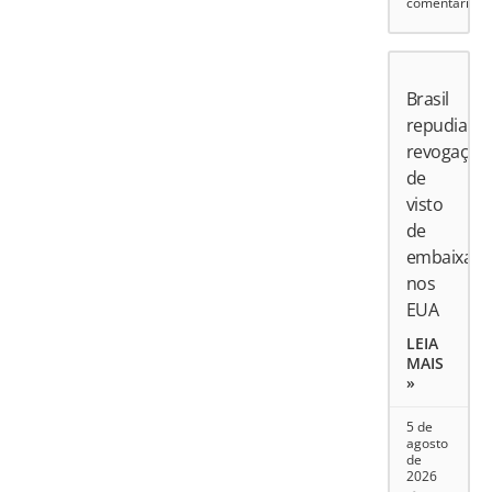
comentário
Brasil
repudia
revogação
de
visto
de
embaixado
nos
EUA
LEIA
MAIS
»
5 de
agosto
de
2026