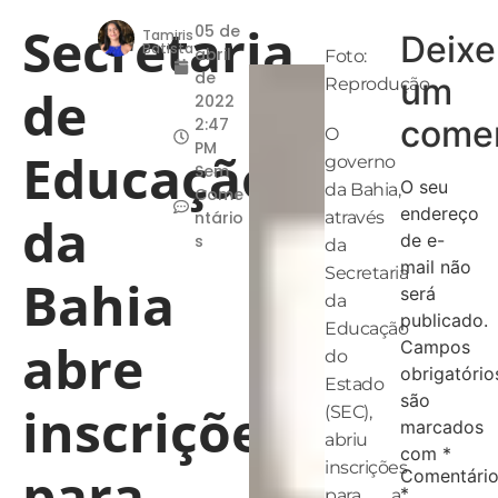
Secretaria
05 de
Tamiris
Deixe
Batista
abril
Foto:
de
um
Reprodução
de
2022
comen
2:47
O
PM
Educação
governo
Sem
O seu
da Bahia,
Come
endereço
da
ntário
através
de e-
s
da
mail não
Secretaria
Bahia
será
da
publicado.
Educação
abre
Campos
do
obrigatório
Estado
são
inscrições
(SEC),
marcados
abriu
com
*
inscrições
para
Comentári
*
para a