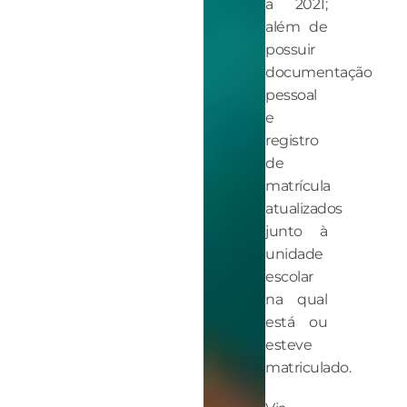
a 2021;
além de
possuir
documentação
pessoal
e
registro
de
matrícula
atualizados
junto à
unidade
escolar
na qual
está ou
esteve
matriculado.