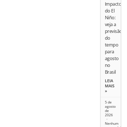
Impactos
do El
Niño:
veja a
previsão
do
tempo
para
agosto
no
Brasil
LEIA
MAIS
»
5 de
agosto
de
2026
Nenhum