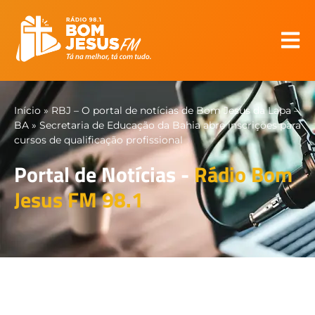
Início
»
RBJ – O portal de notícias de Bom Jesus da Lapa –
BA
»
Secretaria de Educação da Bahia abre inscrições para
cursos de qualificação profissional
Portal de Notícias -
Rádio Bom
Jesus FM 98.1