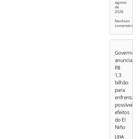
agosto
de
2026
Nenhum
comentário
Governo
anuncia
R$
1,3
bilhão
para
enfrentar
possíveis
efeitos
do El
Niño
LEIA