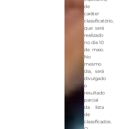
de
caráter
classificatório,
que será
realizado
no dia 10
de maio.
No
mesmo
dia, será
divulgado
o
resultado
parcial
da lista
de
classificados.
O