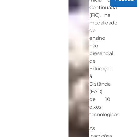
Continuada
(FIC), na
modalidade
de
ensino
não
presencial
de
Educação
à
Distância
(EAD),
de 10
eixos
tecnológicos.
As
inscrições