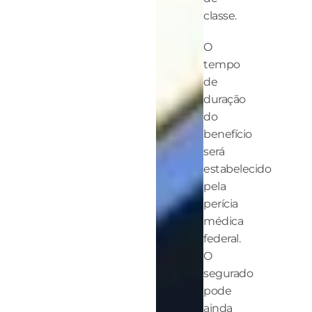
classe.
O
tempo
de
duração
do
benefício
será
estabelecido
pela
perícia
médica
federal.
O
segurado
pode
ainda