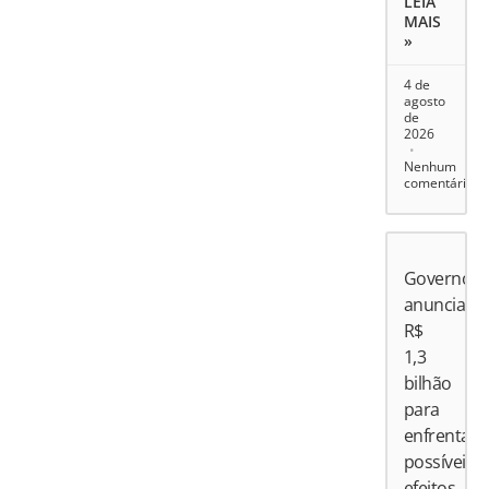
LEIA
MAIS
»
4 de
agosto
de
2026
Nenhum
comentário
Governo
anuncia
R$
1,3
bilhão
para
enfrentar
possíveis
efeitos