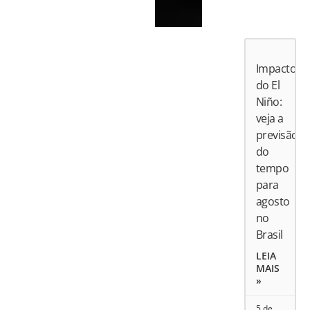
Impactos
do El
Niño:
veja a
previsão
do
tempo
para
agosto
no
Brasil
LEIA
MAIS
»
5 de