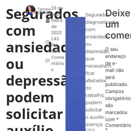
Segurados
23 de
Tamiris
Deixe
Batista
nove
Segurados
mbro
um
diagnosticados
com
de
com
comen
2023
ansiedade
1:43
ansiedade
ou
PM
O seu
Sem
depressão,
endereço
ou
Come
que
de e-
ntário
necessitam
s
mail não
ficar
depressão
será
afastados
publicado.
do
podem
Campos
trabalho,
obrigatório
podem
são
solicitar
solicitar
marcados
o auxílio-
com
*
auxílio-
doença.
Comentári
*