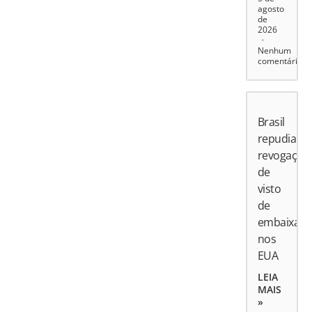
agosto
de
2026
Nenhum
comentário
Brasil
repudia
revogação
de
visto
de
embaixado
nos
EUA
LEIA
MAIS
»