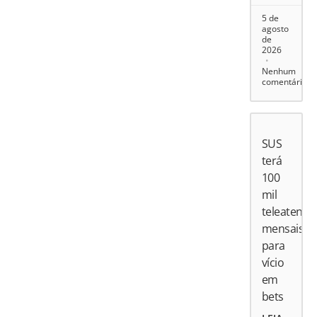
5 de
agosto
de
2026
Nenhum
comentário
SUS
terá
100
mil
teleatend
mensais
para
vício
em
bets