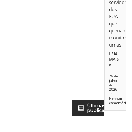
servidores
dos
EUA
que
queriam
monitorar
urnas
LEIA
MAIS
»
29 de
julho
de
2026
Nenhum
comentário
Últimas
publicações