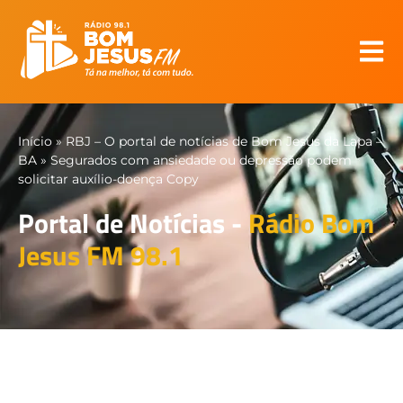
Início
»
RBJ – O portal de notícias de Bom Jesus da Lapa –
BA
»
Segurados com ansiedade ou depressão podem
solicitar auxílio-doença Copy
Portal de Notícias -
Rádio Bom
Jesus FM 98.1