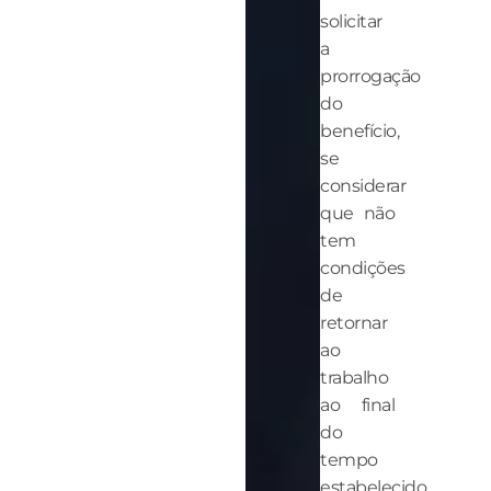
solicitar
a
prorrogação
do
benefício,
se
considerar
que não
tem
condições
de
retornar
ao
trabalho
ao final
do
tempo
estabelecido.