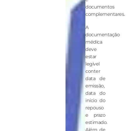
documentos
complementares.
A
documentação
médica
deve
estar
legível
conter
data de
emissão,
data do
início do
repouso
e prazo
estimado.
Além de