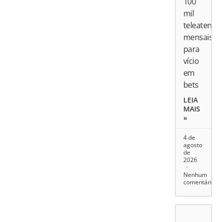
100
mil
teleatend
mensais
para
vício
em
bets
LEIA
MAIS
»
4 de
agosto
de
2026
Nenhum
comentário