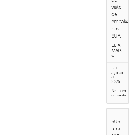
visto
de
embaixado
nos
EUA
LEIA
MAIS
»
5 de
agosto
de
2026
Nenhum
comentário
SUS
terá