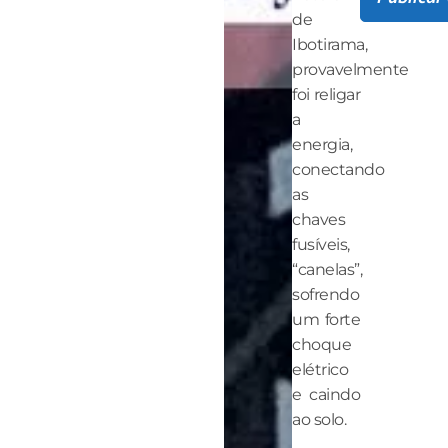
de
Ibotirama,
provavelmente
foi religar
a
energia,
conectando
as
chaves
fusíveis,
“canelas”,
sofrendo
um forte
choque
elétrico
e caindo
ao solo.