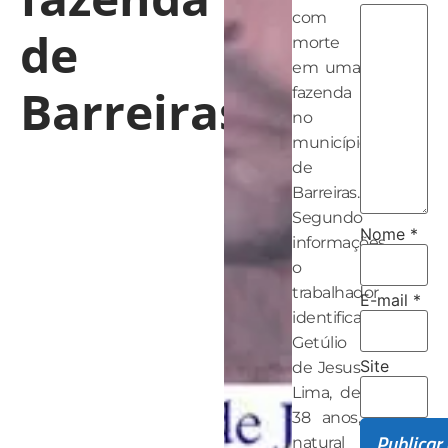
com
de
morte
em uma
Barreiras
fazenda
no
município
de
Barreiras.
Segundo
Nome
*
informações,
o
trabalhador
E-mail
*
identificado
Getúlio
Site
de Jesus
Lima, de
38 anos,
natural