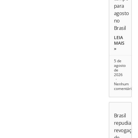
para
agosto
no
Brasil
LEIA
MAIS
»
5 de
agosto
de
2026
Nenhum
comentário
Brasil
repudia
revogação
de