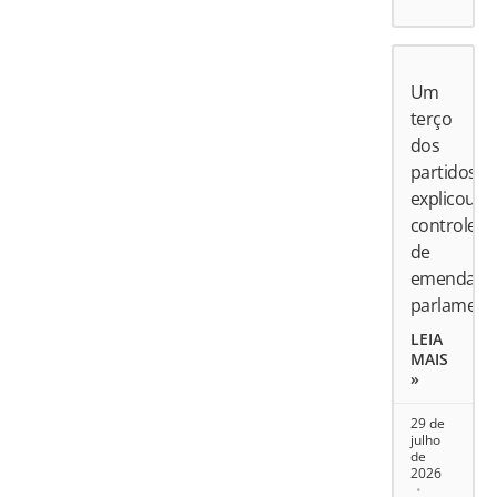
Um
terço
dos
partidos
explicou
controle
de
emendas
parlament
LEIA
MAIS
»
29 de
julho
de
2026