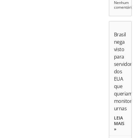
Nenhum
comentário
Brasil
nega
visto
para
servidores
dos
EUA
que
queriam
monitorar
urnas
LEIA
MAIS
»