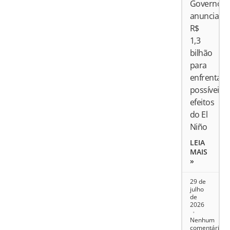
Governo
anuncia
R$
1,3
bilhão
para
enfrentar
possíveis
efeitos
do El
Niño
LEIA
MAIS
»
29 de
julho
de
2026
Nenhum
comentário