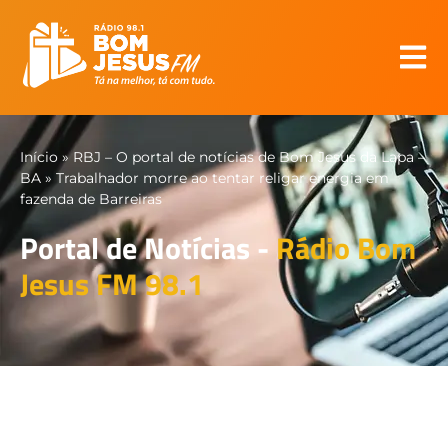
Início
»
RBJ – O portal de notícias de Bom Jesus da Lapa –
BA
»
Trabalhador morre ao tentar religar energia em
fazenda de Barreiras
Portal de Notícias -
Rádio Bom
Jesus FM 98.1