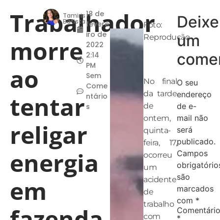
Trabalhador
18 de
Tamiris
Deixe
Batista
fevere
Foto:
iro de
um
Reprodução
morre
2022
comen
2:14
PM
ao
Sem
No final
O seu
Come
da tarde
endereço
tentar
ntário
de
de e-
s
mail não
ontem,
religar
será
quinta-
publicado.
feira, 17,
energia
Campos
ocorreu
obrigatório
um
são
em
acidente
marcados
de
com
*
trabalho
fazenda
Comentári
com
*